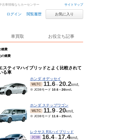
車・中古車情報ならカーセンサー
サイトマップ
ログイン
閲覧履歴
お気に入り
車買取
お役立ち記事
の燃費
月)の燃費
エスティマハイブリッドとよく比較されて
いる車
ホンダ オデッセイ
11.6
20.2
WLTC
～
km/L
※ JC08モード
10.6
～
26
km/L
ホンダ ステップワゴン
11.9
20
WLTC
～
km/L
※ JC08モード
11.6
～
25
km/L
レクサス RXハイブリッド
16.4
17.4
JC08
～
km/L