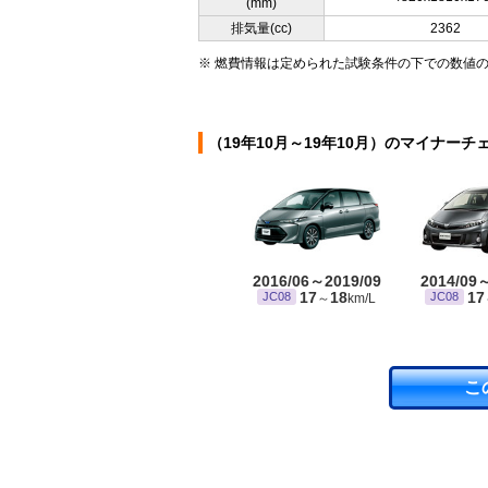
(mm)
排気量(cc)
2362
※ 燃費情報は定められた試験条件の下での数値
（19年10月～19年10月）のマイナーチ
2016/06～2019/09
2014/09
17
18
17
JC08
JC08
～
km/L
こ