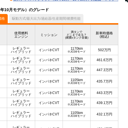
9年10月モデル）のグレード
価格
駆動方式/最大出力/過給器/生産期間/燃費性能
満タンで
使用燃料
新車時価格
ミッション
どこまで走る？
エンジン
(税込)
(燃費xタンク容量)
レギュラー
1170km
インパネCVT
502
万円
ハイブリッド
※JC08モード
レギュラー
1170km
インパネCVT
461.6
万円
ハイブリッド
※JC08モード
レギュラー
1170km
インパネCVT
447.3
万円
ハイブリッド
※JC08モード
レギュラー
1105km
インパネCVT
435.7
万円
ハイブリッド
※JC08モード
レギュラー
1170km
インパネCVT
443.3
万円
ハイブリッド
※JC08モード
レギュラー
1170km
インパネCVT
439.1
万円
ハイブリッド
※JC08モード
レギュラー
1105km
インパネCVT
432.1
万円
ハイブリッド
※JC08モード
レギュラー