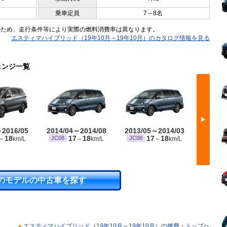
乗車定員
7～8名
のため、走行条件等により実際の燃料消費率は異なります。
エスティマハイブリッド（19年10月～19年10月）のカタログ情報を見る
ェンジ一覧
▶
～2016/05
2014/04～2014/08
2013/05～2014/03
2012/
18
17
18
17
18
JC08
JC08
JC08
～
km/L
～
km/L
～
km/L
のモデルの中古車を探す
エスティマハイブリッド（19年10月～19年10月）の燃費・トップヘ