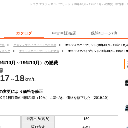
トヨタ エスティマハイブリッド（19年10月～19年10月）の燃費 | 中古
カタログ
中古車販売店
保険/ローン/他
古車
>
エスティマハイブリッドの中古車
>
エスティマハイブリッド(19年10月～19年10月)
ンキング
>
エスティマハイブリッドの燃費
>
エスティマハイブリッド(19年10月～19年10
年10月～19年10月）の燃費
？
17
18
～
km/L
の変更により価格を修正
年10月1日以降の消費税率（10％）に基づき、価格を修正した（2019.10）
最高出力(馬力)
150
60
駆動方式
4WD