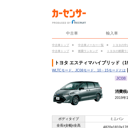
中古車
輸入車
中古車トップ
>
中古車メーカー一覧
>
トヨタの中
中古車トップ
>
燃費ランキング
>
トヨタの燃費ラ
トヨタ エスティマハイブリッド（19
WLTCモード、JC08モード、10・15モードとは
JC08
消費税
2019
ボディタイプ
ミニバン
全長x全幅x全高
4820x1810x17