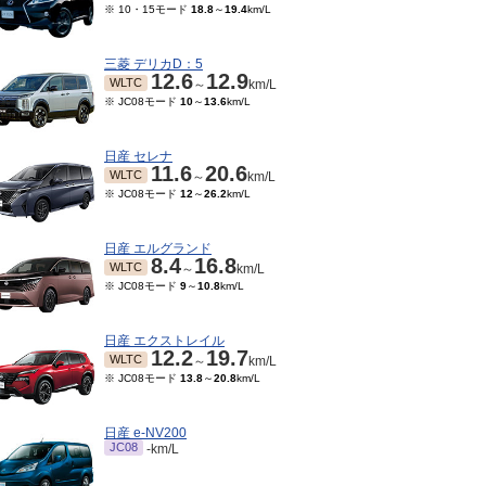
※ 10・15モード
18.8
～
19.4
km/L
三菱 デリカD：5
12.6
12.9
WLTC
～
km/L
※ JC08モード
10
～
13.6
km/L
日産 セレナ
11.6
20.6
WLTC
～
km/L
※ JC08モード
12
～
26.2
km/L
日産 エルグランド
8.4
16.8
WLTC
～
km/L
05～2013/04
2009/12～2012/04
2008/12～2009/11
200
※ JC08モード
9
～
10.8
km/L
17
18
17
18
17
18
JC08
JC08
JC0
～
km/L
～
km/L
～
km/L
※ 10・15モード
19
～
20
km/L
※ 10・15モード
19
～
20
km/L
※ 10
日産 エクストレイル
12.2
19.7
WLTC
～
km/L
※ JC08モード
13.8
～
20.8
km/L
日産 e-NV200
JC08
-km/L