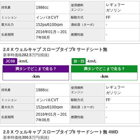
レギュラー
使用燃料
1986cc
排気量
エンジン
ガソリン
インパネCVT
FF
ミッション
駆動方式
152ps/6100rpm
-
最大出力
過給器（ターボ）
2016年01月～201
-
生産期間
燃費性能
7年06月
2.0 X ウェルキャブ スロープタイプII サードシート無
新車時価格
282.5
万円(税抜)
JC08
-km/L
10・15
-km/L
満タンでどこまで走る？
満タンでどこまで走る？
-km
-km
レギュラー
使用燃料
1986cc
排気量
エンジン
ガソリン
インパネCVT
FF
ミッション
駆動方式
152ps/6100rpm
-
最大出力
過給器（ターボ）
2016年01月～201
-
生産期間
燃費性能
7年06月
2.0 X ウェルキャブ スロープタイプII サードシート無 4WD
新車時価格
300.5
万円(税抜)