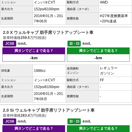
インパネCVT
4WD
ミッション
駆動方式
152ps/6100rpm
-
最大出力
過給器（ターボ）
2016年01月～201
H27年度燃費基準
生産期間
燃費性能
7年06月
+20%達成
2.0 X ウェルキャブ 助手席リフトアップシート車
新車時価格
259.5
万円(税抜)
JC08
-km/L
10・15
-km/L
満タンでどこまで走る？
満タンでどこまで走る？
-km
-km
レギュラー
使用燃料
1986cc
排気量
エンジン
ガソリン
インパネCVT
FF
ミッション
駆動方式
152ps/6100rpm
-
最大出力
過給器（ターボ）
2016年01月～201
-
生産期間
燃費性能
7年06月
2.0 Si ウェルキャブ 助手席リフトアップシート車
新車時価格
283.4
万円(税抜)
JC08
-km/L
10・15
-km/L
満タンでどこまで走る？
満タンでどこまで走る？