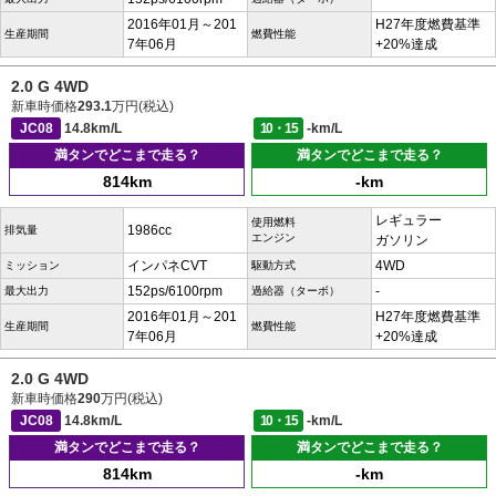
2016年01月～201
H27年度燃費基準
生産期間
燃費性能
7年06月
+20%達成
2.0 G 4WD
新車時価格
293.1
万円(税込)
JC08
14.8km/L
10・15
-km/L
満タンでどこまで走る？
満タンでどこまで走る？
814km
-km
レギュラー
使用燃料
1986cc
排気量
エンジン
ガソリン
インパネCVT
4WD
ミッション
駆動方式
152ps/6100rpm
-
最大出力
過給器（ターボ）
2016年01月～201
H27年度燃費基準
生産期間
燃費性能
7年06月
+20%達成
2.0 G 4WD
新車時価格
290
万円(税込)
JC08
14.8km/L
10・15
-km/L
満タンでどこまで走る？
満タンでどこまで走る？
814km
-km