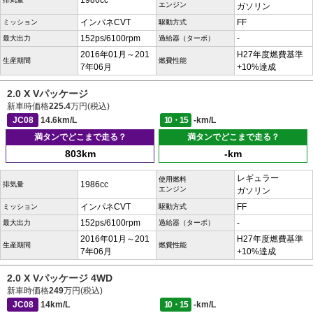
1986cc
エンジン
ガソリン
インパネCVT
FF
ミッション
駆動方式
152ps/6100rpm
-
最大出力
過給器（ターボ）
2016年01月～201
H27年度燃費基準
生産期間
燃費性能
7年06月
+10%達成
2.0 X Vパッケージ
新車時価格
225.4
万円(税込)
JC08
14.6km/L
10・15
-km/L
満タンでどこまで走る？
満タンでどこまで走る？
803km
-km
レギュラー
使用燃料
1986cc
排気量
エンジン
ガソリン
インパネCVT
FF
ミッション
駆動方式
152ps/6100rpm
-
最大出力
過給器（ターボ）
2016年01月～201
H27年度燃費基準
生産期間
燃費性能
7年06月
+10%達成
2.0 X Vパッケージ 4WD
新車時価格
249
万円(税込)
JC08
14km/L
10・15
-km/L