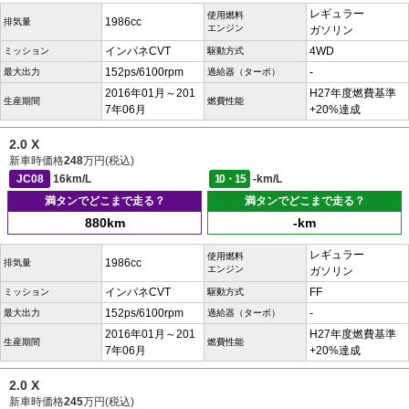
レギュラー
使用燃料
1986cc
排気量
エンジン
ガソリン
インパネCVT
4WD
ミッション
駆動方式
152ps/6100rpm
-
最大出力
過給器（ターボ）
2016年01月～201
H27年度燃費基準
生産期間
燃費性能
7年06月
+20%達成
2.0 X
新車時価格
248
万円(税込)
JC08
16km/L
10・15
-km/L
満タンでどこまで走る？
満タンでどこまで走る？
880km
-km
レギュラー
使用燃料
1986cc
排気量
エンジン
ガソリン
インパネCVT
FF
ミッション
駆動方式
152ps/6100rpm
-
最大出力
過給器（ターボ）
2016年01月～201
H27年度燃費基準
生産期間
燃費性能
7年06月
+20%達成
2.0 X
新車時価格
245
万円(税込)