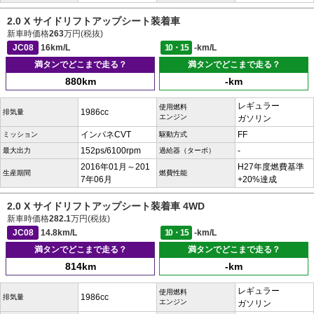
2.0 X サイドリフトアップシート装着車
新車時価格
263
万円(税抜)
JC08
16km/L
10・15
-km/L
満タンでどこまで走る？
満タンでどこまで走る？
880km
-km
レギュラー
使用燃料
1986cc
排気量
エンジン
ガソリン
インパネCVT
FF
ミッション
駆動方式
152ps/6100rpm
-
最大出力
過給器（ターボ）
2016年01月～201
H27年度燃費基準
生産期間
燃費性能
7年06月
+20%達成
2.0 X サイドリフトアップシート装着車 4WD
新車時価格
282.1
万円(税抜)
JC08
14.8km/L
10・15
-km/L
満タンでどこまで走る？
満タンでどこまで走る？
814km
-km
レギュラー
使用燃料
1986cc
排気量
エンジン
ガソリン