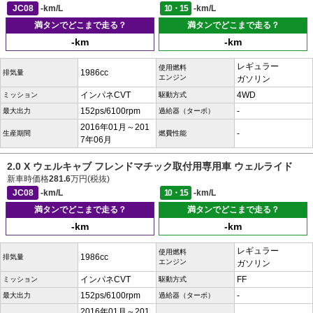
JC08
-km/L
10・15
-km/L
満タンでどこまで走る？
満タンでどこまで走る？
-km
-km
レギュラー
使用燃料
1986cc
排気量
エンジン
ガソリン
インパネCVT
4WD
ミッション
駆動方式
152ps/6100rpm
-
最大出力
過給器（ターボ）
2016年01月～201
-
生産期間
燃費性能
7年06月
2.0 X ウェルキャブ フレンドマチック取付用専用車 ウェルライド
新車時価格
281.6
万円(税抜)
JC08
-km/L
10・15
-km/L
満タンでどこまで走る？
満タンでどこまで走る？
-km
-km
レギュラー
使用燃料
1986cc
排気量
エンジン
ガソリン
インパネCVT
FF
ミッション
駆動方式
152ps/6100rpm
-
最大出力
過給器（ターボ）
2016年01月～201