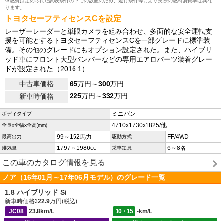
※燃費は定められた試験条件の下での数値のため、走行条件等により実際の燃料消費率は異な
ります。
トヨタセーフティセンスCを設定
レーザーレーダーと単眼カメラを組み合わせ、多面的な安全運転支
援を可能とするトヨタセーフティセンスCを一部グレードに標準装
備。その他のグレードにもオプション設定された。また、ハイブリ
ッド車にフロント大型バンパーなどの専用エアロパーツ装着グレー
ドが設定された（2016.1）
中古車価格
65
万円～
300
万円
225
万円～
332
万円
新車時価格
ミニバン
ボディタイプ
4710x1730x1825/他
全長x全幅x全高(mm)
99～152馬力
FF/4WD
最高出力
駆動方式
1797～1986cc
6～8名
排気量
乗車定員
この車のカタログ情報を見る
ノア（16年01月～17年06月モデル）のグレード一覧
1.8 ハイブリッド Si
新車時価格
322.9
万円(税込)
JC08
23.8km/L
10・15
-km/L