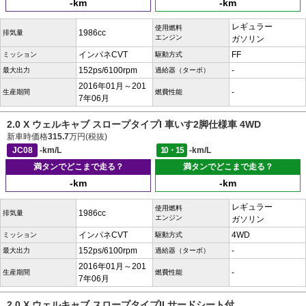
-km
-km
レギュラー
使用燃料
1986cc
排気量
エンジン
ガソリン
インパネCVT
FF
ミッション
駆動方式
152ps/6100rpm
-
最大出力
過給器（ターボ）
2016年01月～201
-
生産期間
燃費性能
7年06月
2.0 X ウェルキャブ スロープタイプI 車いす2脚仕様車 4WD
新車時価格
315.7
万円(税抜)
JC08
-km/L
10・15
-km/L
満タンでどこまで走る？
満タンでどこまで走る？
-km
-km
レギュラー
使用燃料
1986cc
排気量
エンジン
ガソリン
インパネCVT
4WD
ミッション
駆動方式
152ps/6100rpm
-
最大出力
過給器（ターボ）
2016年01月～201
-
生産期間
燃費性能
7年06月
2.0 X ウェルキャブ スロープタイプII サードシート付