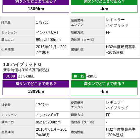
満タンでどこまで走る？
満タンでどこまで走る？
1309km
-km
レギュラー
使用燃料
1797cc
排気量
エンジン
ハイブリッド
インパネCVT
FF
ミッション
駆動方式
99ps/5200rpm
-
最大出力
過給器（ターボ）
2016年01月～201
H32年度燃費基準
生産期間
燃費性能
7年06月
+20%達成
1.8 ハイブリッド G
新車時価格
310.6
万円(税込)
JC08
23.8km/L
10・15
-km/L
満タンでどこまで走る？
満タンでどこまで走る？
1309km
-km
レギュラー
使用燃料
1797cc
排気量
エンジン
ハイブリッド
インパネCVT
FF
ミッション
駆動方式
99ps/5200rpm
-
最大出力
過給器（ターボ）
2016年01月～201
H32年度燃費基準
生産期間
燃費性能
7年06月
+20%達成