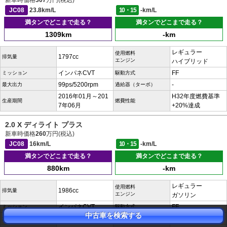
新車時価格
307
万円(税込)
JC08
23.8km/L
10・15
-km/L
満タンでどこまで走る？
満タンでどこまで走る？
1309km
-km
レギュラー
使用燃料
1797cc
排気量
エンジン
ハイブリッド
インパネCVT
FF
ミッション
駆動方式
99ps/5200rpm
-
最大出力
過給器（ターボ）
2016年01月～201
H32年度燃費基準
生産期間
燃費性能
7年06月
+20%達成
2.0 X ディライト プラス
新車時価格
260
万円(税込)
JC08
16km/L
10・15
-km/L
満タンでどこまで走る？
満タンでどこまで走る？
880km
-km
レギュラー
使用燃料
1986cc
排気量
エンジン
ガソリン
インパネCVT
FF
ミッション
駆動方式
中古車を検索する
152ps/6100rpm
-
最大出力
過給器（ターボ）