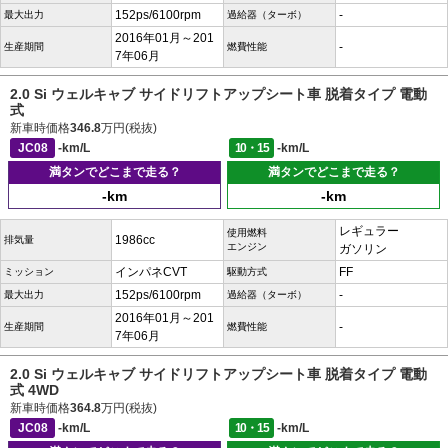
152ps/6100rpm
-
最大出力
過給器（ターボ）
2016年01月～201
-
生産期間
燃費性能
7年06月
2.0 Si ウェルキャブ サイドリフトアップシート車 脱着タイプ 電動
式
新車時価格
346.8
万円(税抜)
JC08
-km/L
10・15
-km/L
満タンでどこまで走る？
満タンでどこまで走る？
-km
-km
レギュラー
使用燃料
1986cc
排気量
エンジン
ガソリン
インパネCVT
FF
ミッション
駆動方式
152ps/6100rpm
-
最大出力
過給器（ターボ）
2016年01月～201
-
生産期間
燃費性能
7年06月
2.0 Si ウェルキャブ サイドリフトアップシート車 脱着タイプ 電動
式 4WD
新車時価格
364.8
万円(税抜)
JC08
-km/L
10・15
-km/L