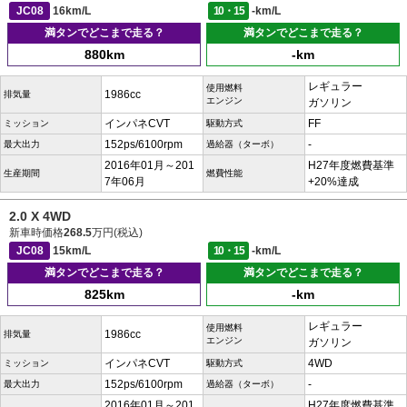
JC08
16km/L
10・15
-km/L
満タンでどこまで走る？
満タンでどこまで走る？
880km
-km
レギュラー
使用燃料
1986cc
排気量
エンジン
ガソリン
インパネCVT
FF
ミッション
駆動方式
152ps/6100rpm
-
最大出力
過給器（ターボ）
2016年01月～201
H27年度燃費基準
生産期間
燃費性能
7年06月
+20%達成
2.0 X 4WD
新車時価格
268.5
万円(税込)
JC08
15km/L
10・15
-km/L
満タンでどこまで走る？
満タンでどこまで走る？
825km
-km
レギュラー
使用燃料
1986cc
排気量
エンジン
ガソリン
インパネCVT
4WD
ミッション
駆動方式
152ps/6100rpm
-
最大出力
過給器（ターボ）
2016年01月～201
H27年度燃費基準