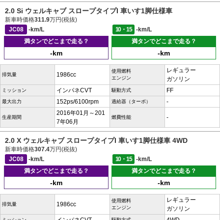
2.0 Si ウェルキャブ スロープタイプI 車いす1脚仕様車
新車時価格
311.9
万円(税抜)
JC08
-km/L
10・15
-km/L
満タンでどこまで走る？
満タンでどこまで走る？
-km
-km
レギュラー
使用燃料
1986cc
排気量
エンジン
ガソリン
インパネCVT
FF
ミッション
駆動方式
152ps/6100rpm
-
最大出力
過給器（ターボ）
2016年01月～201
-
生産期間
燃費性能
7年06月
2.0 X ウェルキャブ スロープタイプI 車いす1脚仕様車 4WD
新車時価格
307.4
万円(税抜)
JC08
-km/L
10・15
-km/L
満タンでどこまで走る？
満タンでどこまで走る？
-km
-km
レギュラー
使用燃料
1986cc
排気量
エンジン
ガソリン
ミッション
駆動方式