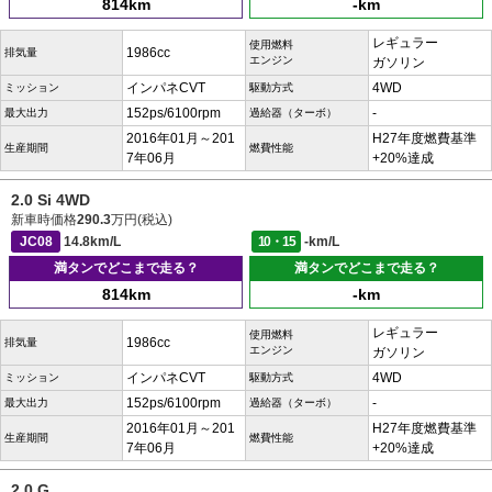
814km
-km
レギュラー
使用燃料
1986cc
排気量
エンジン
ガソリン
インパネCVT
4WD
ミッション
駆動方式
152ps/6100rpm
-
最大出力
過給器（ターボ）
2016年01月～201
H27年度燃費基準
生産期間
燃費性能
7年06月
+20%達成
2.0 Si 4WD
新車時価格
290.3
万円(税込)
JC08
14.8km/L
10・15
-km/L
満タンでどこまで走る？
満タンでどこまで走る？
814km
-km
レギュラー
使用燃料
1986cc
排気量
エンジン
ガソリン
インパネCVT
4WD
ミッション
駆動方式
152ps/6100rpm
-
最大出力
過給器（ターボ）
2016年01月～201
H27年度燃費基準
生産期間
燃費性能
7年06月
+20%達成
2.0 G