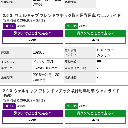
-
生産期間
燃費性能
7年06月
2.0 Si ウェルキャブ フレンドマチック取付用専用車 ウェルライド
新車時価格
305.6
万円(税抜)
JC08
-km/L
10・15
-km/L
満タンでどこまで走る？
満タンでどこまで走る？
-km
-km
レギュラー
使用燃料
1986cc
排気量
エンジン
ガソリン
インパネCVT
FF
ミッション
駆動方式
152ps/6100rpm
-
最大出力
過給器（ターボ）
2016年01月～201
-
生産期間
燃費性能
7年06月
2.0 X ウェルキャブ フレンドマチック取付用専用車 ウェルライド
4WD
新車時価格
300.6
万円(税抜)
JC08
-km/L
10・15
-km/L
満タンでどこまで走る？
満タンでどこまで走る？
-km
-km