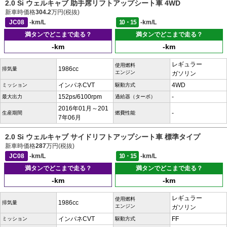
2.0 Si ウェルキャブ 助手席リフトアップシート車 4WD
新車時価格
304.2
万円(税抜)
JC08
-km/L
10・15
-km/L
満タンでどこまで走る？
満タンでどこまで走る？
-km
-km
レギュラー
使用燃料
1986cc
排気量
エンジン
ガソリン
インパネCVT
4WD
ミッション
駆動方式
152ps/6100rpm
-
最大出力
過給器（ターボ）
2016年01月～201
-
生産期間
燃費性能
7年06月
2.0 Si ウェルキャブ サイドリフトアップシート車 標準タイプ
新車時価格
287
万円(税抜)
JC08
-km/L
10・15
-km/L
満タンでどこまで走る？
満タンでどこまで走る？
-km
-km
レギュラー
使用燃料
1986cc
排気量
エンジン
ガソリン
インパネCVT
FF
ミッション
駆動方式