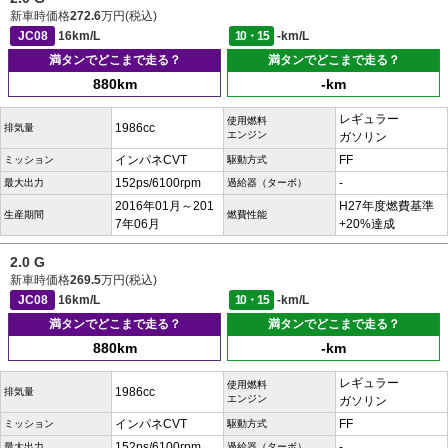
新車時価格
272.6
万円(税込)
JC08
16km/L
10・15
-km/L
満タンでどこまで走る？
満タンでどこまで走る？
880km
-km
レギュラー
使用燃料
1986cc
排気量
エンジン
ガソリン
インパネCVT
FF
ミッション
駆動方式
152ps/6100rpm
-
最大出力
過給器（ターボ）
2016年01月～201
H27年度燃費基準
生産期間
燃費性能
7年06月
+20%達成
2.0 G
新車時価格
269.5
万円(税込)
JC08
16km/L
10・15
-km/L
満タンでどこまで走る？
満タンでどこまで走る？
880km
-km
レギュラー
使用燃料
1986cc
排気量
エンジン
ガソリン
インパネCVT
FF
ミッション
駆動方式
152ps/6100rpm
-
最大出力
過給器（ターボ）