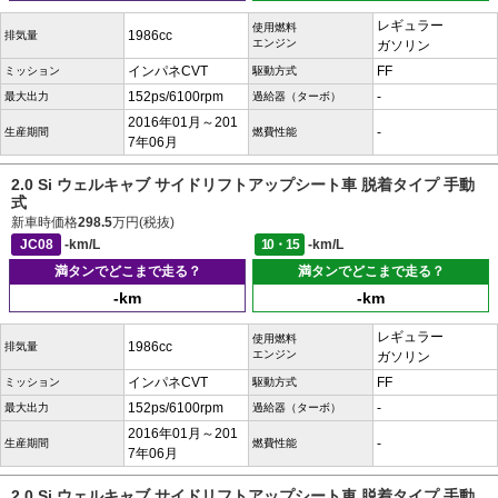
レギュラー
使用燃料
1986cc
排気量
エンジン
ガソリン
インパネCVT
FF
ミッション
駆動方式
152ps/6100rpm
-
最大出力
過給器（ターボ）
2016年01月～201
-
生産期間
燃費性能
7年06月
2.0 Si ウェルキャブ サイドリフトアップシート車 脱着タイプ 手動
式
新車時価格
298.5
万円(税抜)
JC08
-km/L
10・15
-km/L
満タンでどこまで走る？
満タンでどこまで走る？
-km
-km
レギュラー
使用燃料
1986cc
排気量
エンジン
ガソリン
インパネCVT
FF
ミッション
駆動方式
152ps/6100rpm
-
最大出力
過給器（ターボ）
2016年01月～201
-
生産期間
燃費性能
7年06月
2.0 Si ウェルキャブ サイドリフトアップシート車 脱着タイプ 手動