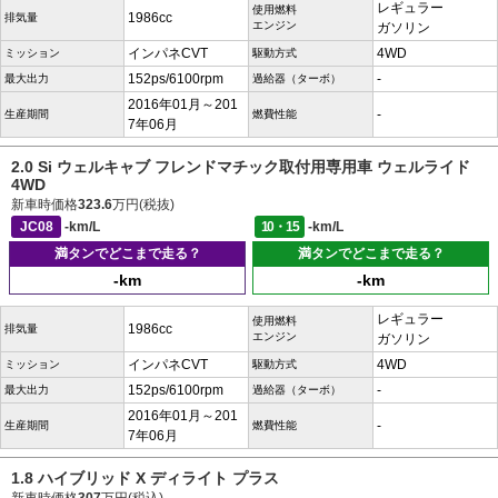
レギュラー
使用燃料
1986cc
排気量
エンジン
ガソリン
インパネCVT
4WD
ミッション
駆動方式
152ps/6100rpm
-
最大出力
過給器（ターボ）
2016年01月～201
-
生産期間
燃費性能
7年06月
2.0 Si ウェルキャブ フレンドマチック取付用専用車 ウェルライド
4WD
新車時価格
323.6
万円(税抜)
JC08
-km/L
10・15
-km/L
満タンでどこまで走る？
満タンでどこまで走る？
-km
-km
レギュラー
使用燃料
1986cc
排気量
エンジン
ガソリン
インパネCVT
4WD
ミッション
駆動方式
152ps/6100rpm
-
最大出力
過給器（ターボ）
2016年01月～201
-
生産期間
燃費性能
7年06月
1.8 ハイブリッド X ディライト プラス