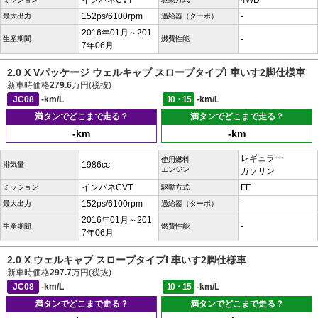
インパネCVT
4WD
152ps/6100rpm
-
最大出力
過給器（ターボ）
2016年01月～201
-
生産期間
燃費性能
7年06月
2.0 X Vパッケージ ウェルキャブ スロープタイプI 車いす2脚仕様車
新車時価格
279.6
万円(税抜)
JC08
-km/L
10・15
-km/L
満タンでどこまで走る？
満タンでどこまで走る？
-km
-km
レギュラー
使用燃料
1986cc
排気量
エンジン
ガソリン
インパネCVT
FF
ミッション
駆動方式
152ps/6100rpm
-
最大出力
過給器（ターボ）
2016年01月～201
-
生産期間
燃費性能
7年06月
2.0 X ウェルキャブ スロープタイプI 車いす2脚仕様車
新車時価格
297.7
万円(税抜)
JC08
-km/L
10・15
-km/L
満タンでどこまで走る？
満タンでどこまで走る？