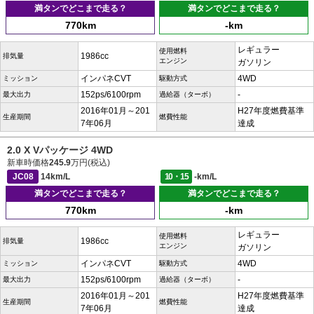
満タンでどこまで走る？
満タンでどこまで走る？
770km
-km
レギュラー
使用燃料
1986cc
排気量
エンジン
ガソリン
インパネCVT
4WD
ミッション
駆動方式
152ps/6100rpm
-
最大出力
過給器（ターボ）
2016年01月～201
H27年度燃費基準
生産期間
燃費性能
7年06月
達成
2.0 X Vパッケージ 4WD
新車時価格
245.9
万円(税込)
JC08
14km/L
10・15
-km/L
満タンでどこまで走る？
満タンでどこまで走る？
770km
-km
レギュラー
使用燃料
1986cc
排気量
エンジン
ガソリン
インパネCVT
4WD
ミッション
駆動方式
152ps/6100rpm
-
最大出力
過給器（ターボ）
2016年01月～201
H27年度燃費基準
生産期間
燃費性能
7年06月
達成