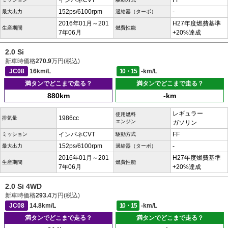
インパネCVT
FF
152ps/6100rpm
-
最大出力
過給器（ターボ）
2016年01月～201
H27年度燃費基準
生産期間
燃費性能
7年06月
+20%達成
2.0 Si
新車時価格
270.9
万円(税込)
JC08
16km/L
10・15
-km/L
満タンでどこまで走る？
満タンでどこまで走る？
880km
-km
レギュラー
使用燃料
1986cc
排気量
エンジン
ガソリン
インパネCVT
FF
ミッション
駆動方式
152ps/6100rpm
-
最大出力
過給器（ターボ）
2016年01月～201
H27年度燃費基準
生産期間
燃費性能
7年06月
+20%達成
2.0 Si 4WD
新車時価格
293.4
万円(税込)
JC08
14.8km/L
10・15
-km/L
満タンでどこまで走る？
満タンでどこまで走る？