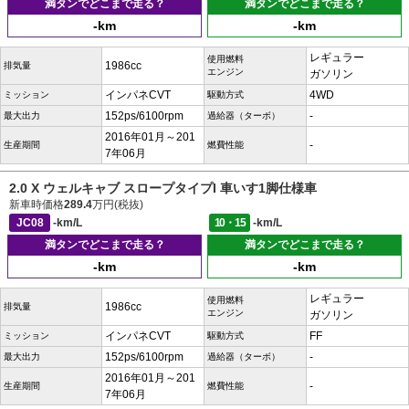
満タンでどこまで走る？
満タンでどこまで走る？
-km
-km
レギュラー
使用燃料
1986cc
排気量
エンジン
ガソリン
インパネCVT
4WD
ミッション
駆動方式
152ps/6100rpm
-
最大出力
過給器（ターボ）
2016年01月～201
-
生産期間
燃費性能
7年06月
2.0 X ウェルキャブ スロープタイプI 車いす1脚仕様車
新車時価格
289.4
万円(税抜)
JC08
-km/L
10・15
-km/L
満タンでどこまで走る？
満タンでどこまで走る？
-km
-km
レギュラー
使用燃料
1986cc
排気量
エンジン
ガソリン
インパネCVT
FF
ミッション
駆動方式
152ps/6100rpm
-
最大出力
過給器（ターボ）
2016年01月～201
-
生産期間
燃費性能
7年06月