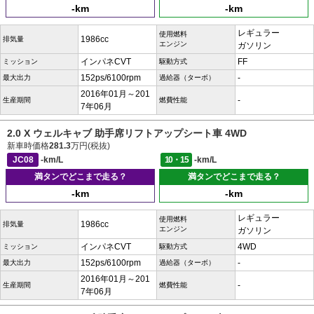
-km
-km
レギュラー
使用燃料
1986cc
排気量
エンジン
ガソリン
インパネCVT
FF
ミッション
駆動方式
152ps/6100rpm
-
最大出力
過給器（ターボ）
2016年01月～201
-
生産期間
燃費性能
7年06月
2.0 X ウェルキャブ 助手席リフトアップシート車 4WD
新車時価格
281.3
万円(税抜)
JC08
-km/L
10・15
-km/L
満タンでどこまで走る？
満タンでどこまで走る？
-km
-km
レギュラー
使用燃料
1986cc
排気量
エンジン
ガソリン
インパネCVT
4WD
ミッション
駆動方式
152ps/6100rpm
-
最大出力
過給器（ターボ）
2016年01月～201
-
生産期間
燃費性能
7年06月