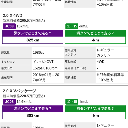
生産期間
燃費性能
7年06月
+10%達成
2.0 X 4WD
新車時価格
265.5
万円(税込)
JC08
15km/L
10・15
-km/L
満タンでどこまで走る？
満タンでどこまで走る？
825km
-km
レギュラー
使用燃料
1986cc
排気量
エンジン
ガソリン
インパネCVT
4WD
ミッション
駆動方式
152ps/6100rpm
-
最大出力
過給器（ターボ）
2016年01月～201
H27年度燃費基準
生産期間
燃費性能
7年06月
+10%達成
2.0 X Vパッケージ
新車時価格
228.5
万円(税込)
JC08
14.6km/L
10・15
-km/L
満タンでどこまで走る？
満タンでどこまで走る？
803km
-km
レギュラー
使用燃料
排気量