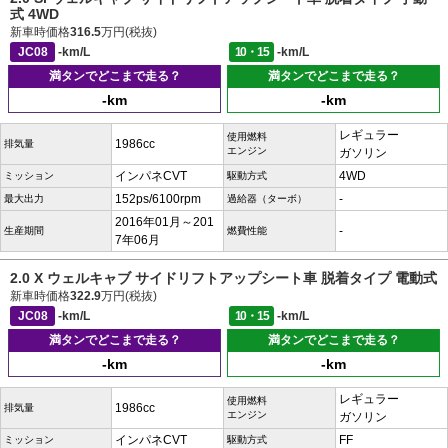
式 4WD
新車時価格
316.5
万円(税抜)
JC08
-km/L
10・15
-km/L
満タンでどこまで走る？
満タンでどこまで走る？
-km
-km
レギュラー
使用燃料
1986cc
排気量
エンジン
ガソリン
インパネCVT
4WD
ミッション
駆動方式
152ps/6100rpm
-
最大出力
過給器（ターボ）
2016年01月～201
-
生産期間
燃費性能
7年06月
2.0 X ウェルキャブ サイドリフトアップシート車 脱着タイプ 電動式
新車時価格
322.9
万円(税抜)
JC08
-km/L
10・15
-km/L
満タンでどこまで走る？
満タンでどこまで走る？
-km
-km
レギュラー
使用燃料
1986cc
排気量
エンジン
ガソリン
インパネCVT
FF
ミッション
駆動方式