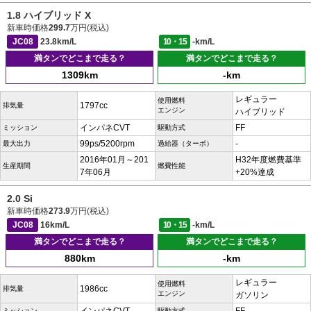
1.8 ハイブリッド X
新車時価格
299.7
万円(税込)
JC08
23.8km/L
10・15
-km/L
満タンでどこまで走る？
満タンでどこまで走る？
1309km
-km
レギュラー
使用燃料
1797cc
排気量
エンジン
ハイブリッド
インパネCVT
FF
ミッション
駆動方式
99ps/5200rpm
-
最大出力
過給器（ターボ）
2016年01月～201
H32年度燃費基準
生産期間
燃費性能
7年06月
+20%達成
2.0 Si
新車時価格
273.9
万円(税込)
JC08
16km/L
10・15
-km/L
満タンでどこまで走る？
満タンでどこまで走る？
880km
-km
レギュラー
使用燃料
1986cc
排気量
エンジン
ガソリン
ミッション
駆動方式