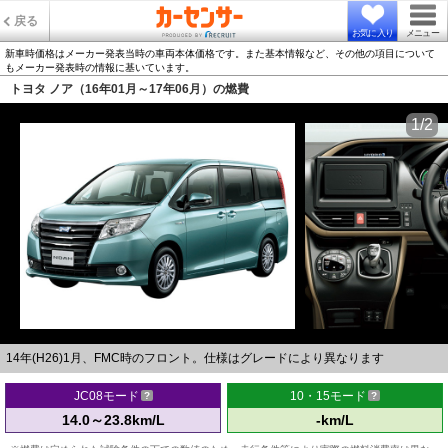
戻る
お気に入り
メニュー
新車時価格はメーカー発表当時の車両本体価格です。また基本情報など、その他の項目について
もメーカー発表時の情報に基いています。
トヨタ ノア（16年01月～17年06月）の燃費
1/2
14年(H26)1月、FMC時のフロント。仕様はグレードにより異なります
JC08モード
10・15モード
14.0～23.8km/L
-km/L