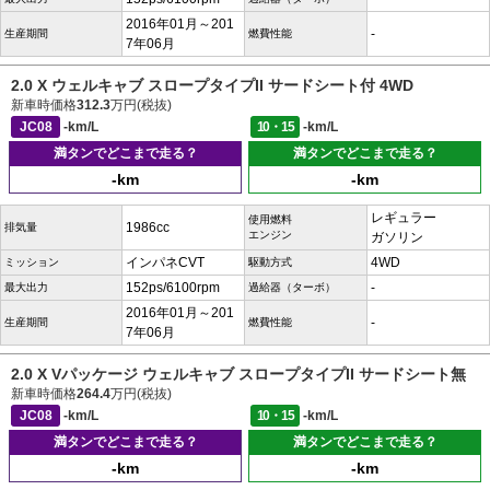
2016年01月～201
-
生産期間
燃費性能
7年06月
2.0 X ウェルキャブ スロープタイプII サードシート付 4WD
新車時価格
312.3
万円(税抜)
JC08
-km/L
10・15
-km/L
満タンでどこまで走る？
満タンでどこまで走る？
-km
-km
レギュラー
使用燃料
1986cc
排気量
エンジン
ガソリン
インパネCVT
4WD
ミッション
駆動方式
152ps/6100rpm
-
最大出力
過給器（ターボ）
2016年01月～201
-
生産期間
燃費性能
7年06月
2.0 X Vパッケージ ウェルキャブ スロープタイプII サードシート無
新車時価格
264.4
万円(税抜)
JC08
-km/L
10・15
-km/L
満タンでどこまで走る？
満タンでどこまで走る？
-km
-km