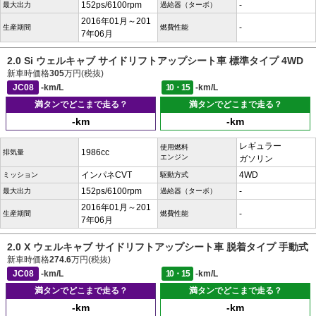
152ps/6100rpm
-
最大出力
過給器（ターボ）
2016年01月～201
-
生産期間
燃費性能
7年06月
2.0 Si ウェルキャブ サイドリフトアップシート車 標準タイプ 4WD
新車時価格
305
万円(税抜)
JC08
-km/L
10・15
-km/L
満タンでどこまで走る？
満タンでどこまで走る？
-km
-km
レギュラー
使用燃料
1986cc
排気量
エンジン
ガソリン
インパネCVT
4WD
ミッション
駆動方式
152ps/6100rpm
-
最大出力
過給器（ターボ）
2016年01月～201
-
生産期間
燃費性能
7年06月
2.0 X ウェルキャブ サイドリフトアップシート車 脱着タイプ 手動式
新車時価格
274.6
万円(税抜)
JC08
-km/L
10・15
-km/L
満タンでどこまで走る？
満タンでどこまで走る？
-km
-km