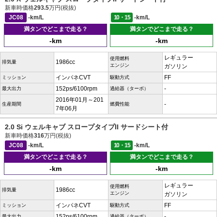
新車時価格
293.5
万円(税抜)
JC08
-km/L
10・15
-km/L
満タンでどこまで走る？
満タンでどこまで走る？
-km
-km
レギュラー
使用燃料
1986cc
排気量
エンジン
ガソリン
インパネCVT
FF
ミッション
駆動方式
152ps/6100rpm
-
最大出力
過給器（ターボ）
2016年01月～201
-
生産期間
燃費性能
7年06月
2.0 Si ウェルキャブ スロープタイプII サードシート付
新車時価格
316
万円(税抜)
JC08
-km/L
10・15
-km/L
満タンでどこまで走る？
満タンでどこまで走る？
-km
-km
レギュラー
使用燃料
1986cc
排気量
エンジン
ガソリン
インパネCVT
FF
ミッション
駆動方式
152ps/6100rpm
-
最大出力
過給器（ターボ）