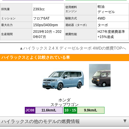
軽油
使用燃料
2393cc
排気量
エンジン
ディーゼル
フロア6AT
4WD
ミッション
駆動方式
150ps/3400rpm
ターボ
最大出力
過給器（ターボ）
2019年10月～202
H27年度燃費基準
生産期間
燃費性能
0年07月
+15%達成
▲ハイラックス 2.4 X ディーゼルターボ 4WDの燃費TOPへ
ハイラックスとよく比較されている車
ホンダ
ステップワゴン
JC08
11.6km/L
10・15
9.9km/L
ハイラックスの他のモデルの燃費情報