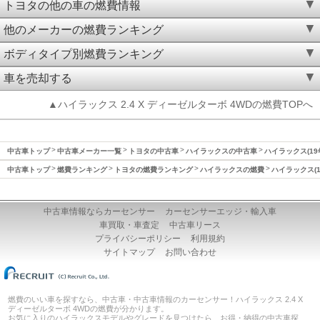
トヨタの他の車の燃費情報
他のメーカーの燃費ランキング
ボディタイプ別燃費ランキング
車を売却する
▲ハイラックス 2.4 X ディーゼルターボ 4WDの燃費TOPへ
中古車トップ
中古車メーカー一覧
トヨタの中古車
ハイラックスの中古車
ハイラックス(19
中古車トップ
燃費ランキング
トヨタの燃費ランキング
ハイラックスの燃費
ハイラックス(1
中古車情報ならカーセンサー
カーセンサーエッジ・輸入車
車買取・車査定
中古車リース
プライバシーポリシー
利用規約
サイトマップ
お問い合わせ
燃費のいい車を探すなら、中古車・中古車情報のカーセンサー！ハイラックス 2.4 X
ディーゼルターボ 4WDの燃費が分かります。
お気に入りのハイラックスモデルやグレードを見つけたら、お得・納得の中古車探