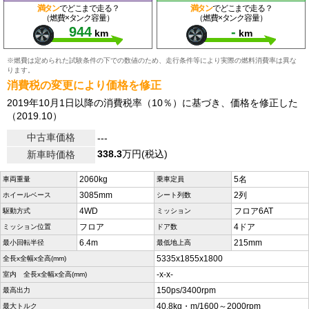
満タン
でどこまで走る？
満タン
でどこまで走る？
（燃費×タンク容量）
（燃費×タンク容量）
944
-
km
km
※燃費は定められた試験条件の下での数値のため、走行条件等により実際の燃料消費率は異な
ります。
消費税の変更により価格を修正
2019年10月1日以降の消費税率（10％）に基づき、価格を修正した
（2019.10）
中古車価格
---
338.3
万円(税込)
新車時価格
2060kg
5名
車両重量
乗車定員
3085mm
2列
ホイールベース
シート列数
4WD
フロア6AT
駆動方式
ミッション
フロア
4ドア
ミッション位置
ドア数
6.4m
215mm
最小回転半径
最低地上高
5335x1855x1800
全長x全幅x全高(mm)
-x-x-
室内 全長x全幅x全高(mm)
150ps/3400rpm
最高出力
40.8kg・m/1600～2000rpm
最大トルク