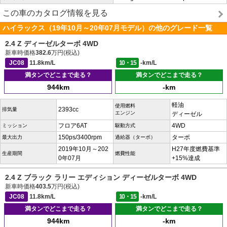
この車のカタログ情報を見る
ハイラックス（19年10月～20年07月モデル）の他のグレード一覧
2.4 Z ディーゼルターボ 4WD
新車時価格
382.6
万円(税込)
JC08
11.8km/L
10・15
-km/L
満タンでどこまで走る？
満タンでどこまで走る？
944km
-km
軽油
使用燃料
2393cc
排気量
エンジン
ディーゼル
フロア6AT
4WD
ミッション
駆動方式
150ps/3400rpm
ターボ
最大出力
過給器（ターボ）
2019年10月～202
H27年度燃費基準
生産期間
燃費性能
0年07月
+15%達成
2.4 Z ブラック ラリー エディション ディーゼルターボ 4WD
新車時価格
403.5
万円(税込)
JC08
11.8km/L
10・15
-km/L
満タンでどこまで走る？
満タンでどこまで走る？
944km
-km