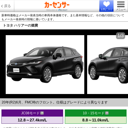
戻る
お気に入り
メニュー
新車時価格はメーカー発表当時の車両本体価格です。また基本情報など、その他の項目について
もメーカー発表時の情報に基いています。
トヨタ ハリアーの燃費
1/3
20年(R2)6月、FMC時のフロント。仕様はグレードにより異なります
JC08モード
10・15モード
12.8～27.4km/L
8.8～11.0km/L