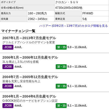
クロカン・ＳＵＶ
ボディタイプ
4730x1845x1660/他
全長x全幅x全高(mm)
160～280馬力
FF/4WD
最高出力
駆動方式
2362～3456cc
5名
排気量
乗車定員
ハリアー (03年2月～13年7月)のカタログ情報を見る
マイナーチェンジ一覧
2007年1月～2013年7月生産モデル
グリルとドアハンドルのデザインを変更
JC08
-km/L
10・15
9.0～11.0km/L
2006年1月～2006年12月生産モデル
3Lを廃止し3.5LのV6を搭載
JC08
-km/L
10・15
9.0～11.0km/L
2004年7月～2005年12月生産モデル
装備を充実し安全性能を向上
JC08
-km/L
10・15
9.1～11.0km/L
2004年1月～2004年6月生産モデル
G-BOOK対応のカーナビをオプション設定
JC08
-km/L
10・15
9.1～11.0km/L