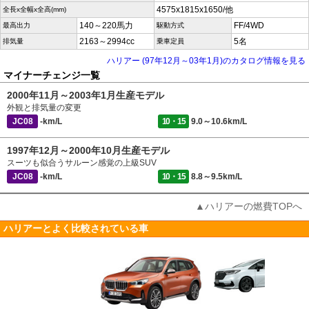
4575x1815x1650/他
全長x全幅x全高(mm)
140～220馬力
FF/4WD
最高出力
駆動方式
2163～2994cc
5名
排気量
乗車定員
ハリアー (97年12月～03年1月)のカタログ情報を見る
マイナーチェンジ一覧
2000年11月～2003年1月生産モデル
外観と排気量の変更
JC08
-km/L
10・15
9.0～10.6km/L
1997年12月～2000年10月生産モデル
スーツも似合うサルーン感覚の上級SUV
JC08
-km/L
10・15
8.8～9.5km/L
▲ハリアーの燃費TOPへ
ハリアーとよく比較されている車