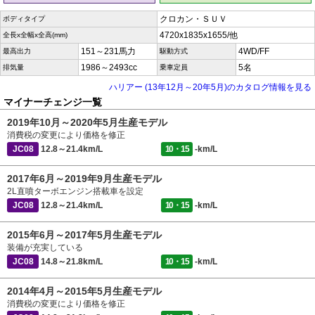
クロカン・ＳＵＶ
ボディタイプ
4720x1835x1655/他
全長x全幅x全高(mm)
151～231馬力
4WD/FF
最高出力
駆動方式
1986～2493cc
5名
排気量
乗車定員
ハリアー (13年12月～20年5月)のカタログ情報を見る
マイナーチェンジ一覧
2019年10月～2020年5月生産モデル
消費税の変更により価格を修正
JC08
12.8～21.4km/L
10・15
-km/L
2017年6月～2019年9月生産モデル
2L直噴ターボエンジン搭載車を設定
JC08
12.8～21.4km/L
10・15
-km/L
2015年6月～2017年5月生産モデル
装備が充実している
JC08
14.8～21.8km/L
10・15
-km/L
2014年4月～2015年5月生産モデル
消費税の変更により価格を修正