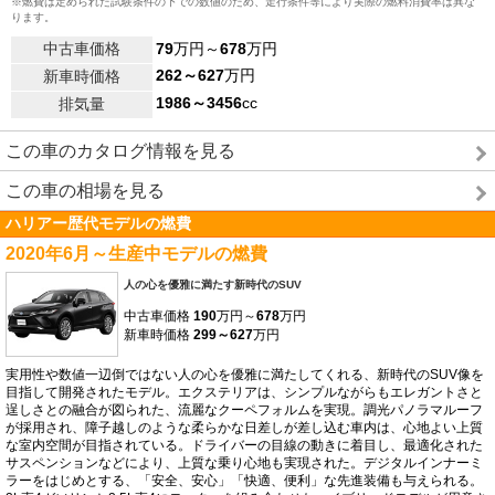
※燃費は定められた試験条件の下での数値のため、走行条件等により実際の燃料消費率は異な
ります。
中古車価格
79
万円～
678
万円
262～627
万円
新車時価格
1986～3456
cc
排気量
この車のカタログ情報を見る
この車の相場を見る
ハリアー歴代モデルの燃費
2020年6月～生産中モデルの燃費
人の心を優雅に満たす新時代のSUV
中古車価格
190
万円～
678
万円
新車時価格
299～627
万円
実用性や数値一辺倒ではない人の心を優雅に満たしてくれる、新時代のSUV像を
目指して開発されたモデル。エクステリアは、シンプルながらもエレガントさと
逞しさとの融合が図られた、流麗なクーペフォルムを実現。調光パノラマルーフ
が採用され、障子越しのような柔らかな日差しが差し込む車内は、心地よい上質
な室内空間が目指されている。ドライバーの目線の動きに着目し、最適化された
サスペンションなどにより、上質な乗り心地も実現された。デジタルインナーミ
ラーをはじめとする、「安全、安心」「快適、便利」な先進装備も与えられる。