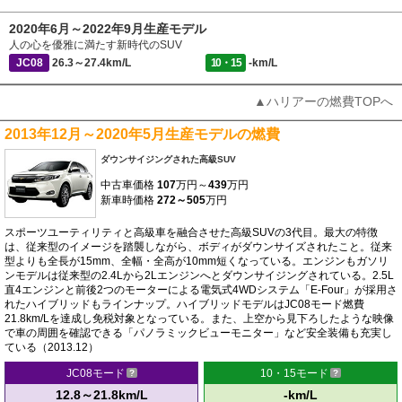
2020年6月～2022年9月生産モデル
人の心を優雅に満たす新時代のSUV
JC08
26.3～27.4km/L
10・15
-km/L
▲ハリアーの燃費TOPへ
2013年12月～2020年5月生産モデルの燃費
ダウンサイジングされた高級SUV
中古車価格
107
万円～
439
万円
新車時価格
272～505
万円
スポーツユーティリティと高級車を融合させた高級SUVの3代目。最大の特徴
は、従来型のイメージを踏襲しながら、ボディがダウンサイズされたこと。従来
型よりも全長が15mm、全幅・全高が10mm短くなっている。エンジンもガソリ
ンモデルは従来型の2.4Lから2Lエンジンへとダウンサイジングされている。2.5L
直4エンジンと前後2つのモーターによる電気式4WDシステム「E-Four」が採用さ
れたハイブリッドもラインナップ。ハイブリッドモデルはJC08モード燃費
21.8km/Lを達成し免税対象となっている。また、上空から見下ろしたような映像
で車の周囲を確認できる「パノラミックビューモニター」など安全装備も充実し
ている（2013.12）
JC08モード
10・15モード
12.8～21.8km/L
-km/L