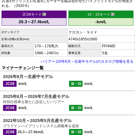
2L直4ガソリンと2.5L直4にモーターを組み合わせたハイブリッドモデルが用意さ
れる。（2020.6）
JC08モード
10・15モード
26.3～27.4km/L
-km/L
クロカン・ＳＵＶ
ボディタイプ
4740x1855x1660
全長x全幅x全高(mm)
170～178馬力
FF/4WD
最高出力
駆動方式
1986～2487cc
5名
排気量
乗車定員
ハリアー (20年6月～生産中モデル)のカタログ情報を見る
マイナーチェンジ一覧
2026年8月～生産中モデル
JC08
-km/L
10・15
-km/L
2025年6月～2026年7月生産モデル
特別仕様車を新たに設定したハリアー
JC08
-km/L
10・15
-km/L
2022年10月～2025年5月生産モデル
プラグインハイブリッドシステム搭載車を追加
JC08
26.3～27.4km/L
10・15
-km/L