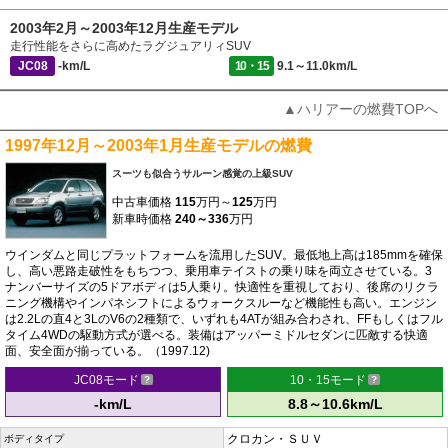
2003年2月～2003年12月生産モデル
走行性能をさらに高めたラグジュアリィSUV
JC08
-km/L
10・15
9.1～11.0km/L
▲ハリアーの燃費TOPへ
1997年12月～2003年1月生産モデルの燃費
スーツも似合うサルーン感覚の上級SUV
中古車価格
115
万円～
125
万円
新車時価格
240～336
万円
ウインダムと同じプラットフォームを流用したSUV。最低地上高は185mmを確保
し、高い悪路走破性をもちつつ、乗用車テイストの乗り味を両立させている。3
ナンバーサイズの5ドアボディは5人乗り。快適性を重視しており、後席のリクラ
ニング機構やインパネシフトによるウォークスルーなど機能性も高い。エンジン
は2.2Lの直4と3LのV6の2種類で、いずれも4ATが組み合わされ、FFもしくはフル
タイム4WDの駆動方式が選べる。装備はアッパーミドルセダンに匹敵する快適
面、安全面が揃っている。（1997.12)
JC08モード
10・15モード
-km/L
8.8～10.6km/L
クロカン・ＳＵＶ
ボディタイプ