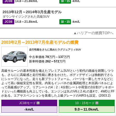
JC08
14.8～21.8km/L
10・15
-km/L
2013年12月～2014年3月生産モデル
ダウンサイジングされた高級SUV
JC08
14.8～21.8km/L
10・15
-km/L
▲ハリアーの燃費TOPへ
2003年2月～2013年7月生産モデルの燃費
走行性能をさらに高めたラグジュアリィSUV
中古車価格
79
万円～
137
万円
新車時価格
262～572
万円
高級サルーンの基本性能を備えたプレミアムSUVという初代の路線を踏襲しつつ
も、さらにに高級感と走行性能に磨きをかけた。ボディデザインは独創的でさら
にシャープになった。走りも新プラットフォーム、パーツを一新したサスなどに
よって高い操縦安定性を実現。内装もインパネの金属調処理と木目調パネルによ
って高級感がアップ。リアシートの4：2：4分割シートや荷室の3分割デッキボー
ドといった機能面も向上している。エンジンは3LのV6と2.4Lの直4で、4WDとFF
がある。エアサスペンションを装着した上級グレードのAIRSも設定。(2003.2)
JC08モード
10・15モード
-km/L
9.0～11.0km/L