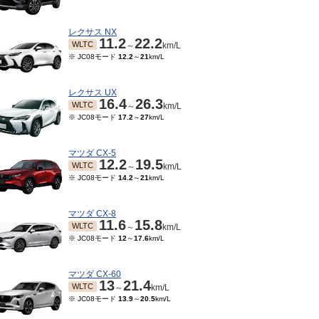
レクサス NX
11.2
22.2
WLTC
～
km/L
※ JC08モード
12.2
～
21
km/L
レクサス UX
16.4
26.3
WLTC
～
km/L
※ JC08モード
17.2
～
27
km/L
マツダ CX-5
12.2
19.5
WLTC
～
km/L
※ JC08モード
14.2
～
21
km/L
04～2019/09
TC
km/L
モード
25
～
25.2
km/L
マツダ CX-8
11.6
15.8
WLTC
～
km/L
※ JC08モード
12
～
17.6
km/L
マツダ CX-60
13
21.4
WLTC
～
km/L
※ JC08モード
13.9
～
20.5
km/L