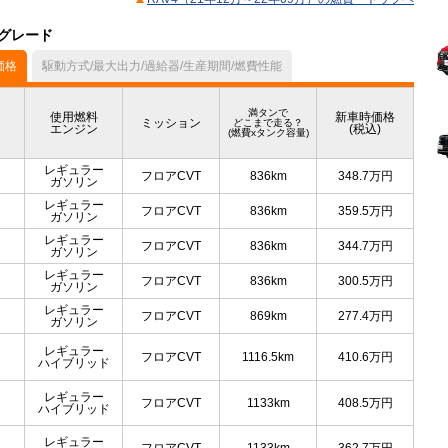
のグレード
価格
駆動方式/最大出力/過給器/生産期間/燃費性能
満タンで
使用燃料
新車時価格
ミッション
どこまで走る？
エンジン
(税込)
(燃費xタンク容量)
レギュラー
フロアCVT
836km
348.7
万円
ガソリン
レギュラー
フロアCVT
836km
359.5
万円
ガソリン
レギュラー
フロアCVT
836km
344.7
万円
ガソリン
レギュラー
フロアCVT
836km
300.5
万円
ガソリン
レギュラー
フロアCVT
869km
277.4
万円
ガソリン
レギュラー
フロアCVT
1116.5km
410.6
万円
ハイブリッド
レギュラー
フロアCVT
1133km
408.5
万円
ハイブリッド
レギュラー