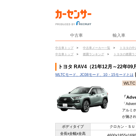
中古車
輸入車
中古車トップ
>
中古車メーカー一覧
>
トヨタの中
中古車トップ
>
燃費ランキング
>
トヨタの燃費ラ
トヨタ RAV4（21年12月～22年0
WLTCモード、JC08モード、10・15モードとは
WLTC
「Ad
「Adv
アルミ
が施され
ボディタイプ
クロカン・ＳＵ
全長x全幅x全高
4600x1855x169