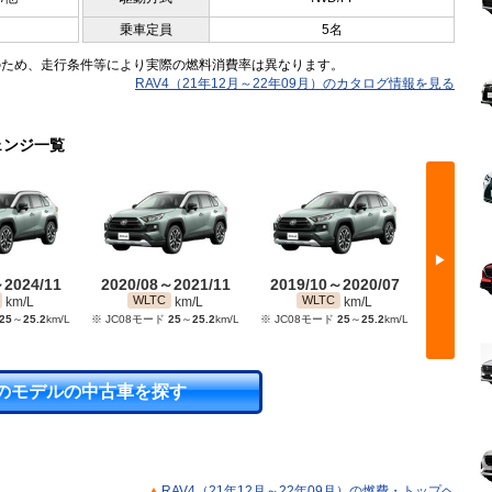
乗車定員
5名
のため、走行条件等により実際の燃料消費率は異なります。
RAV4（21年12月～22年09月）のカタログ情報を見る
ェンジ一覧
▶
～2024/11
2020/08～2021/11
2019/10～2020/07
2019/
WLTC
WLTC
WL
km/L
km/L
km/L
25
～
25.2
km/L
※ JC08モード
25
～
25.2
km/L
※ JC08モード
25
～
25.2
km/L
※ JC08
のモデルの中古車を探す
RAV4（21年12月～22年09月）の燃費・トップヘ