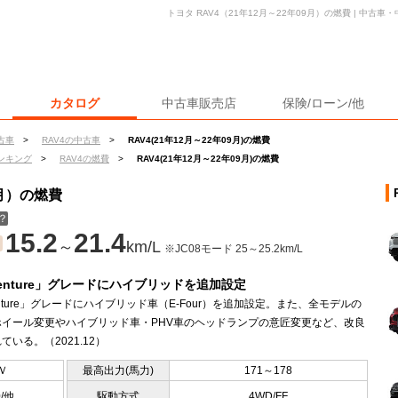
トヨタ RAV4（21年12月～22年09月）の燃費 | 中
カタログ
中古車販売店
保険/ローン/他
古車
>
RAV4の中古車
>
RAV4(21年12月～22年09月)の燃費
ンキング
>
RAV4の燃費
>
RAV4(21年12月～22年09月)の燃費
9月）の燃費
？
15.2
21.4
～
km/L
※JC08モード 25～25.2km/L
venture」グレードにハイブリッドを追加設定
enture」グレードにハイブリッド車（E-Four）を追加設定。また、全モデルの
ホイール変更やハイブリッド車・PHV車のヘッドランプの意匠変更など、改良
ている。（2021.12）
Ｖ
最高出力(馬力)
171～178
0/他
駆動方式
4WD/FF