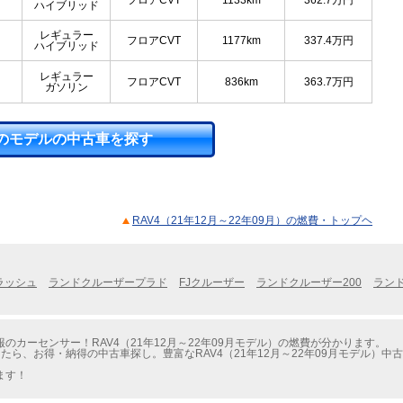
フロアCVT
1133km
362.7
万円
ハイブリッド
レギュラー
フロアCVT
1177km
337.4
万円
ハイブリッド
レギュラー
フロアCVT
836km
363.7
万円
ガソリン
のモデルの中古車を探す
RAV4（21年12月～22年09月）の燃費・トップヘ
ラッシュ
ランドクルーザープラド
FJクルーザー
ランドクルーザー200
ランド
カーセンサー！RAV4（21年12月～22年09月モデル）の燃費が分かります。
たら、お得・納得の中古車探し。豊富なRAV4（21年12月～22年09月モデル）
ます！