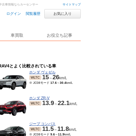
古車・中古車情報ならカーセンサー
サイトマップ
ログイン
閲覧履歴
お気に入り
車買取
お役立ち記事
RAV4とよく比較されている車
ホンダ ヴェゼル
15
26
WLTC
～
km/L
※ JC08モード
17.6
～
30.4
km/L
ホンダ ZR-V
13.9
22.1
WLTC
～
km/L
ジープ コンパス
11.5
11.8
WLTC
～
km/L
※ JC08モード
9.6
～
11.9
km/L