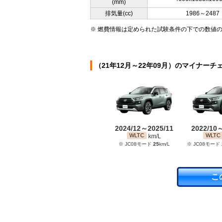
(mm)
排気量(cc)
1986～2487
※ 燃費情報は定められた試験条件の下での数値
（21年12月～22年09月）のマイナーチ
2024/12～2025/11
2022/10
WLTC
WLTC
km/L
※ JC08モード
25
km/L
※ JC08モード
こ