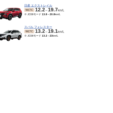
日産 エクストレイル
12.2
19.7
WLTC
～
km/L
※ JC08モード
13.8
～
20.8
km/L
スバル フォレスター
13.2
19.1
WLTC
～
km/L
※ JC08モード
13.2
～
23
km/L