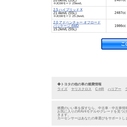
2487cc
20.6km/L (55L)
※JC08モード 25km/L
2.5 ハイブリッド X
2487cc
21.4km/L (55L)
※JC08モード 25.2km/L
2.0 アドベンチャー オフロード
パッケージ 4WD
1986cc
15.2km/L (55L)
こ
◆トヨタの他の車の燃費情報
ライズ
ヤリスクロス
C-HR
ハリアー
燃費のいい車を探すなら、中古車・中古車情報の
お気に入りのRAV4モデルやグレードを見つけ
きます。
カーセンサーはあなたの車選びをサポートし