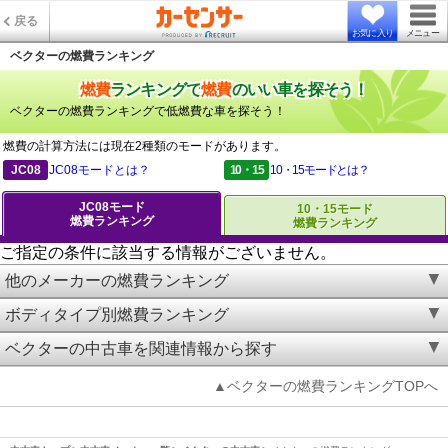
戻る
お気に入り
メニュー
ベクターの燃費ランキング
燃費
ランキングで
燃費
のいい車を探そう！
ベクターの燃費ランキングで低燃費な車を探そう！
燃費の計算方法には現在2種類のモードがあります。
JC08
JC08モードとは？
10・15
10・15モードとは？
JC08モード
10・15モード
燃費ランキング
燃費ランキング
ご指定の条件に該当する情報がございません。
他のメーカーの燃費ランキング
ボディタイプ別燃費ランキング
ベクターの中古車を関連情報から探す
▲ベクターの燃費ランキングTOPへ