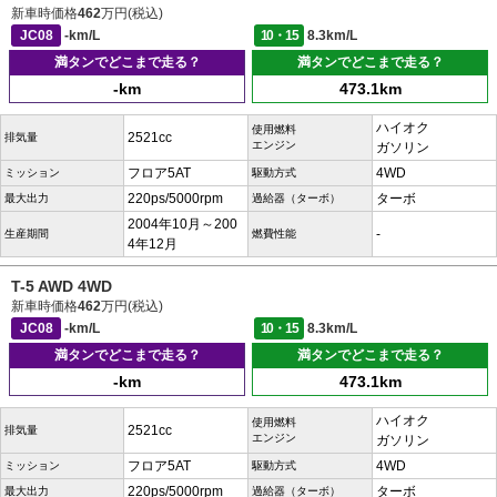
新車時価格
462
万円(税込)
JC08
-km/L
10・15
8.3km/L
満タンでどこまで走る？
満タンでどこまで走る？
-km
473.1km
ハイオク
使用燃料
2521cc
排気量
エンジン
ガソリン
フロア5AT
4WD
ミッション
駆動方式
220ps/5000rpm
ターボ
最大出力
過給器（ターボ）
2004年10月～200
-
生産期間
燃費性能
4年12月
T-5 AWD 4WD
新車時価格
462
万円(税込)
JC08
-km/L
10・15
8.3km/L
満タンでどこまで走る？
満タンでどこまで走る？
-km
473.1km
ハイオク
使用燃料
2521cc
排気量
エンジン
ガソリン
フロア5AT
4WD
ミッション
駆動方式
220ps/5000rpm
ターボ
最大出力
過給器（ターボ）