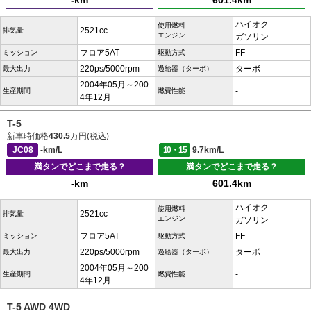
-km
601.4km
ハイオク
使用燃料
2521cc
排気量
エンジン
ガソリン
フロア5AT
FF
ミッション
駆動方式
220ps/5000rpm
ターボ
最大出力
過給器（ターボ）
2004年05月～200
-
生産期間
燃費性能
4年12月
T-5
新車時価格
430.5
万円(税込)
JC08
-km/L
10・15
9.7km/L
満タンでどこまで走る？
満タンでどこまで走る？
-km
601.4km
ハイオク
使用燃料
2521cc
排気量
エンジン
ガソリン
フロア5AT
FF
ミッション
駆動方式
220ps/5000rpm
ターボ
最大出力
過給器（ターボ）
2004年05月～200
-
生産期間
燃費性能
4年12月
T-5 AWD 4WD