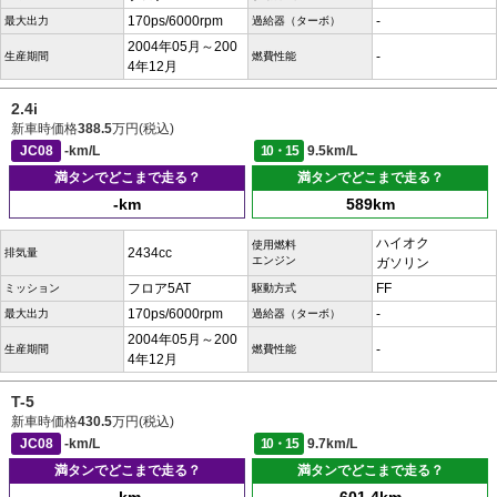
170ps/6000rpm
-
最大出力
過給器（ターボ）
2004年05月～200
-
生産期間
燃費性能
4年12月
2.4i
新車時価格
388.5
万円(税込)
JC08
-km/L
10・15
9.5km/L
満タンでどこまで走る？
満タンでどこまで走る？
-km
589km
ハイオク
使用燃料
2434cc
排気量
エンジン
ガソリン
フロア5AT
FF
ミッション
駆動方式
170ps/6000rpm
-
最大出力
過給器（ターボ）
2004年05月～200
-
生産期間
燃費性能
4年12月
T-5
新車時価格
430.5
万円(税込)
JC08
-km/L
10・15
9.7km/L
満タンでどこまで走る？
満タンでどこまで走る？