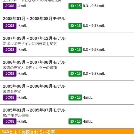
主力グレードとなるSEの装備を充実
JC08
-km/L
10・15
8.3～9.5km/L
2008年01月～2008年08月モデル
JC08
-km/L
10・15
8.3～9.7km/L
2007年09月～2007年12月モデル
新ボルボデザインに内外装を変更
JC08
-km/L
10・15
8.3～9.5km/L
2006年09月～2007年08月モデル
装備の充実とボディカラーの追加
JC08
-km/L
10・15
8.3～9.7km/L
2005年08月～2006年08月モデル
装備を充実
JC08
-km/L
10・15
-km/L
2005年01月～2005年07月モデル
05年モデル発売
JC08
-km/L
10・15
-km/L
S40とよく比較されている車