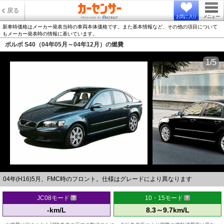
戻る
お気に入り
メニュー
新車時価格はメーカー発表当時の車両本体価格です。また基本情報など、その他の項目について
もメーカー発表時の情報に基いています。
ボルボ S40（04年05月～04年12月）の燃費
1/5
04年(H16)5月、FMC時のフロント。仕様はグレードにより異なります
JC08モード
10・15モード
-km/L
8.3～9.7km/L