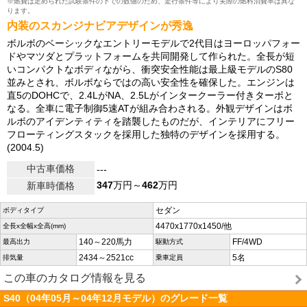
※燃費は定められた試験条件の下での数値のため、走行条件等により実際の燃料消費率は異な
ります。
内装のスカンジナビアデザインが秀逸
ボルボのベーシックなエントリーモデルで2代目はヨーロッパフォー
ドやマツダとプラットフォームを共同開発して作られた。全長が短
いコンパクトなボディながら、衝突安全性能は最上級モデルのS80
並みとされ、ボルボならではの高い安全性を確保した。エンジンは
直5のDOHCで、2.4LがNA、2.5Lがインタークーラー付きターボと
なる。全車に電子制御5速ATが組み合わされる。外観デザインはボ
ルボのアイデンティティを踏襲したものだが、インテリアにフリー
フローティングスタックを採用した独特のデザインを採用する。
(2004.5)
中古車価格
---
347
万円～
462
万円
新車時価格
セダン
ボディタイプ
4470x1770x1450/他
全長x全幅x全高(mm)
140～220馬力
FF/4WD
最高出力
駆動方式
2434～2521cc
5名
排気量
乗車定員
この車のカタログ情報を見る
S40（04年05月～04年12月モデル）のグレード一覧