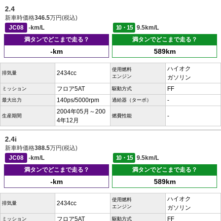
2.4
新車時価格
346.5
万円(税込)
JC08
-km/L
10・15
9.5km/L
満タンでどこまで走る？
満タンでどこまで走る？
-km
589km
ハイオク
使用燃料
2434cc
排気量
エンジン
ガソリン
フロア5AT
FF
ミッション
駆動方式
140ps/5000rpm
-
最大出力
過給器（ターボ）
2004年05月～200
-
生産期間
燃費性能
4年12月
2.4i
新車時価格
388.5
万円(税込)
JC08
-km/L
10・15
9.5km/L
満タンでどこまで走る？
満タンでどこまで走る？
-km
589km
ハイオク
使用燃料
2434cc
排気量
エンジン
ガソリン
フロア5AT
FF
ミッション
駆動方式