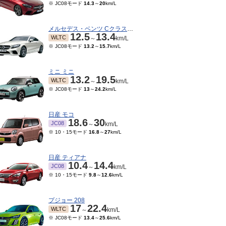
※ JC08モード
14.3
～
20
km/L
メルセデス・ベンツ Cクラスクーペ
12.5
13.4
WLTC
～
km/L
※ JC08モード
13.2
～
15.7
km/L
ミニ ミニ
13.2
19.5
WLTC
～
km/L
※ JC08モード
13
～
24.2
km/L
日産 モコ
18.6
30
JC08
～
km/L
※ 10・15モード
16.8
～
27
km/L
日産 ティアナ
10.4
14.4
JC08
～
km/L
※ 10・15モード
9.8
～
12.6
km/L
プジョー 208
17
22.4
WLTC
～
km/L
※ JC08モード
13.4
～
25.6
km/L