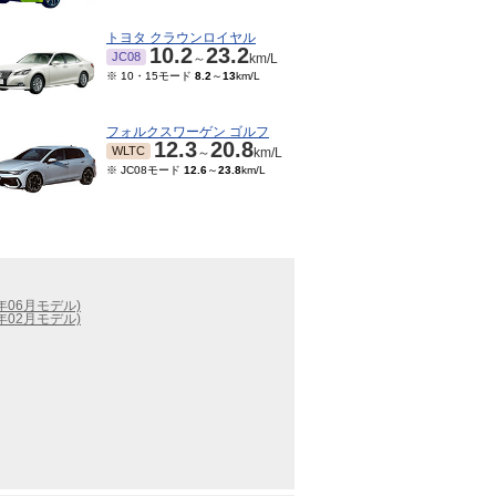
トヨタ クラウンロイヤル
10.2
23.2
JC08
～
km/L
※ 10・15モード
8.2
～
13
km/L
フォルクスワーゲン ゴルフ
12.3
20.8
WLTC
～
km/L
※ JC08モード
12.6
～
23.8
km/L
9年06月モデル)
9年02月モデル)