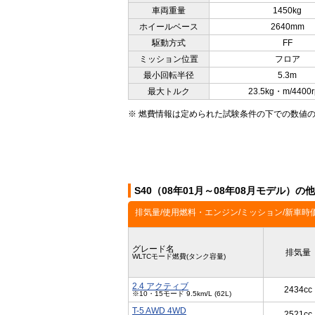
車両重量
1450kg
ホイールベース
2640mm
駆動方式
FF
ミッション位置
フロア
最小回転半径
5.3m
最大トルク
23.5kg・m/4400
※ 燃費情報は定められた試験条件の下での数値
S40（08年01月～08年08月モデル）の
排気量/使用燃料・エンジン/ミッション/新車時
グレード名
排気量
WLTCモード燃費(タンク容量)
2.4 アクティブ
2434cc
※10・15モード 9.5km/L (62L)
T-5 AWD 4WD
2521cc