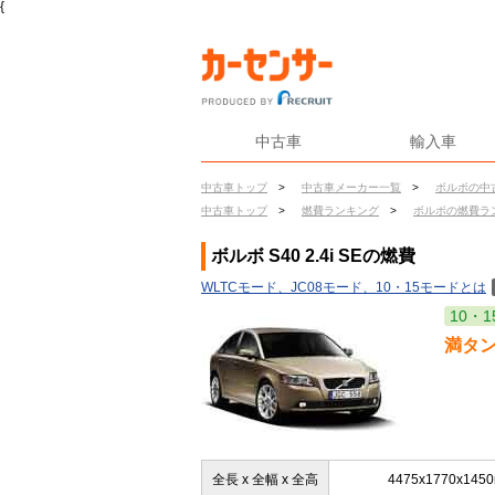
{
中古車
輸入車
中古車トップ
>
中古車メーカー一覧
>
ボルボの中
中古車トップ
>
燃費ランキング
>
ボルボの燃費ラ
ボルボ S40 2.4i SEの燃費
WLTCモード、JC08モード、10・15モードとは
10・1
満タ
全長 x 全幅 x 全高
4475x1770x145