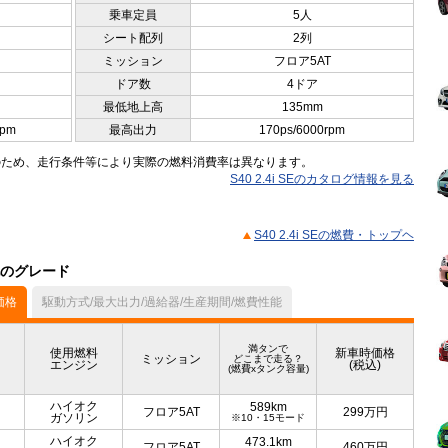
乗車定員
5人
シート配列
2列
ミッション
フロア5AT
ドア数
4ドア
最低地上高
135mm
rpm
最高出力
170ps/6000rpm
のため、走行条件等により実際の燃料消費率は異なります。
S40 2.4i SEのカタログ情報を見る
S40 2.4i SEの燃費・トップヘ
他のグレード
価格
駆動方式/最大出力/過給器/生産期間/燃費性能
満タンで
使用燃料
新車時価格
ミッション
どこまで走る？
エンジン
(税込)
(燃費xタンク容量)
ハイオク
589km
フロア5AT
299
万円
ガソリン
※10・15モード
ハイオク
473.1km
フロア5AT
460
万円