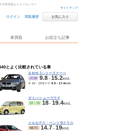
古車・中古車情報ならカーセンサー
サイトマップ
ログイン
閲覧履歴
お気に入り
車買取
お役立ち記事
S40とよく比較されている車
ＢＭＷ 3シリーズクーペ
9.8
15.2
JC08
～
km/L
※ 10・15モード
8.5
～
17.4
km/L
ダイハツ ムーヴラテ
18
19.4
10・15
～
km/L
メルセデス・ベンツ Bクラス
14.7
19
WLTC
～
km/L