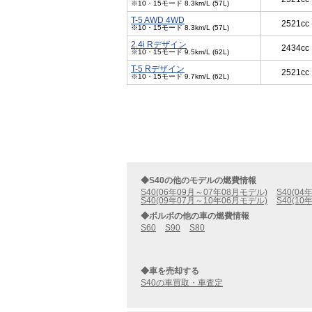
※10・15モード 8.3km/L (57L)
T-5 AWD 4WD
2521cc
※10・15モード 8.3km/L (57L)
2.4i Rデザイン
2434cc
※10・15モード 9.5km/L (62L)
T-5 Rデザイン
2521cc
※10・15モード 9.7km/L (62L)
◆S40の他のモデルの燃費情報
S40(06年09月～07年08月モデル)
S40(0
S40(09年07月～10年06月モデル)
S40(1
◆ボルボの他の車の燃費情報
S60
S90
S80
◆車を売却する
S40の車買取・車査定