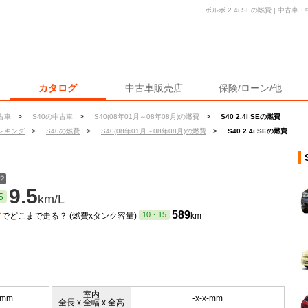
ボルボ 2.4i SEの燃費 | 中
カタログ
中古車販売店
保険/ローン/他
古車
>
S40の中古車
>
S40(08年01月～08年08月)の燃費
>
S40 2.4i SEの燃費
ンキング
>
S40の燃費
>
S40(08年01月～08年08月)の燃費
>
S40 2.4i SEの燃費
？
9.5
5
km/L
ン
589
10・15
でどこまで走る？ (燃費xタンク容量)
km
室内
0mm
-x-x-mm
全長 x 全幅 x 全高