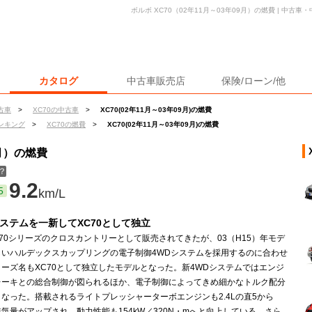
ボルボ XC70（02年11月～03年09月）の燃費 | 中
カタログ
中古車販売店
保険/ローン/他
古車
>
XC70の中古車
>
XC70(02年11月～03年09月)の燃費
ンキング
>
XC70の燃費
>
XC70(02年11月～03年09月)の燃費
9月）の燃費
？
9.2
5
km/L
システムを一新してXC70として独立
70シリーズのクロスカントリーとして販売されてきたが、03（H15）年モデ
しいハルデックスカップリングの電子制御4WDシステムを採用するのに合わせ
ーズ名もXC70として独立したモデルとなった。新4WDシステムではエンジ
レーキとの総合制御が図られるほか、電子制御によってきめ細かなトルク配分
なった。搭載されるライトプレッシャーターボエンジンも2.4Lの直5から
に排気量がアップされ、動力性能も154kW／320N・mへと向上している。さら