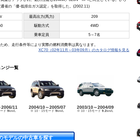
通省の「優-低排出ガス認定」を取得した。(2002.11)
Ｖ
最高出力(馬力)
209
60
駆動方式
4WD
乗車定員
5～7名
のため、走行条件等により実際の燃料消費率は異なります。
XC70（02年11月～03年09月）のカタログ情報を見る
ェンジ一覧
～2006/11
2004/10～2005/07
2003/10～2004/09
モード
9
km/L
※ 10・15モード
9
km/L
※ 10・15モード
9.2
km/L
のモデルの中古車を探す