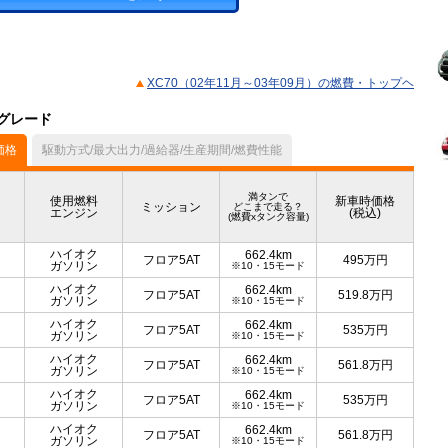
XC70（02年11月～03年09月）の燃費・トップヘ
のグレード
価格
駆動方式/最大出力/過給器/生産期間/燃費性能
満タンで
使用燃料
新車時価格
ミッション
どこまで走る？
エンジン
(税込)
(燃費xタンク容量)
ハイオク
662.4km
フロア5AT
495
万円
ガソリン
※10・15モード
ハイオク
662.4km
フロア5AT
519.8
万円
ガソリン
※10・15モード
ハイオク
662.4km
フロア5AT
535
万円
ガソリン
※10・15モード
ハイオク
662.4km
フロア5AT
561.8
万円
ガソリン
※10・15モード
ハイオク
662.4km
フロア5AT
535
万円
ガソリン
※10・15モード
ハイオク
662.4km
フロア5AT
561.8
万円
ガソリン
※10・15モード