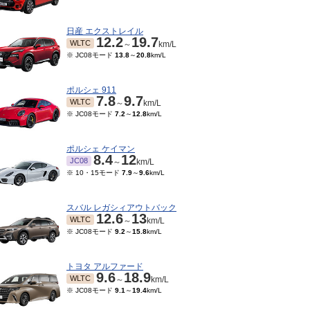
日産 エクストレイル
12.2
19.7
WLTC
～
km/L
※ JC08モード
13.8
～
20.8
km/L
ポルシェ 911
7.8
9.7
WLTC
～
km/L
※ JC08モード
7.2
～
12.8
km/L
ポルシェ ケイマン
8.4
12
JC08
～
km/L
※ 10・15モード
7.9
～
9.6
km/L
スバル レガシィアウトバック
12.6
13
WLTC
～
km/L
※ JC08モード
9.2
～
15.8
km/L
トヨタ アルファード
9.6
18.9
WLTC
～
km/L
※ JC08モード
9.1
～
19.4
km/L