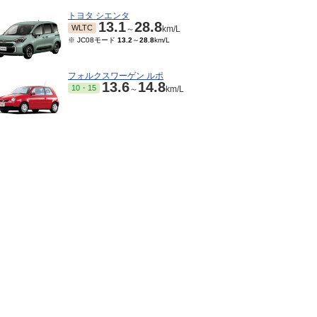
トヨタ シエンタ
13.1
28.8
WLTC
～
km/L
※ JC08モード
13.2
～
28.8
km/L
フォルクスワーゲン ルポ
13.6
14.8
10・15
～
km/L