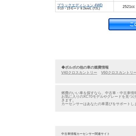
ブラックエディション 4WD
2521cc
※10・15モード 9.2km/L (72L)
こ
◆ボルボの他の車の燃費情報
V40クロスカントリー
V60クロスカントリ
燃費のいい車を探すなら、中古車・中古車情報の
お気に入りのXC70モデルやグレードを見つけ
きます。
カーセンサーはあなたの車選びをサポートし
中古車情報カーセンサー関連サイト