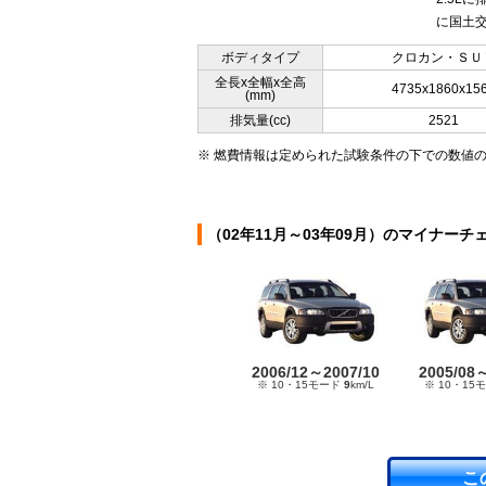
に国土交
ボディタイプ
クロカン・ＳＵ
全長x全幅x全高
4735x1860x15
(mm)
排気量(cc)
2521
※ 燃費情報は定められた試験条件の下での数値
（02年11月～03年09月）のマイナーチ
2006/12～2007/10
2005/08
※ 10・15モード
9
km/L
※ 10・15
こ