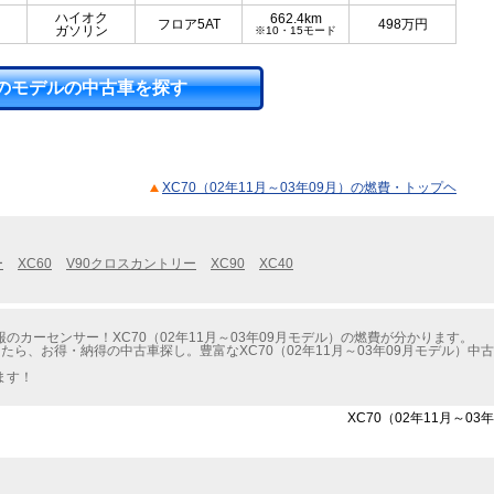
ハイオク
662.4km
フロア5AT
498
万円
ガソリン
※10・15モード
のモデルの中古車を探す
XC70（02年11月～03年09月）の燃費・トップヘ
ー
XC60
V90クロスカントリー
XC90
XC40
カーセンサー！XC70（02年11月～03年09月モデル）の燃費が分かります。
たら、お得・納得の中古車探し。豊富なXC70（02年11月～03年09月モデル）
ます！
XC70（02年11月～0