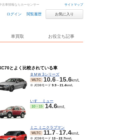
古車・中古車情報ならカーセンサー
サイトマップ
ログイン
閲覧履歴
お気に入り
車買取
お役立ち記事
XC70とよく比較されている車
ＢＭＷ 3シリーズ
10.6
15.6
WLTC
～
km/L
※ JC08モード
9.9
～
21.4
km/L
いすゞ ミュー
14.6
10・15
km/L
ミニ ミニクラブマン
11.7
17.4
WLTC
～
km/L
※ JC08モード
13
～
22.7
km/L