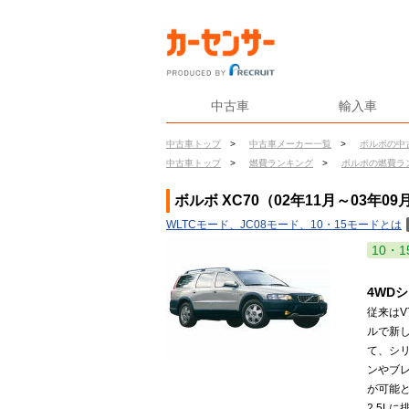
中古車
輸入車
中古車トップ
>
中古車メーカー一覧
>
ボルボの中
中古車トップ
>
燃費ランキング
>
ボルボの燃費ラ
ボルボ XC70（02年11月～03年0
WLTCモード、JC08モード、10・15モードとは
10・1
4WD
従来はV
ルで新
て、シリ
ンやブ
が可能と
2.5L