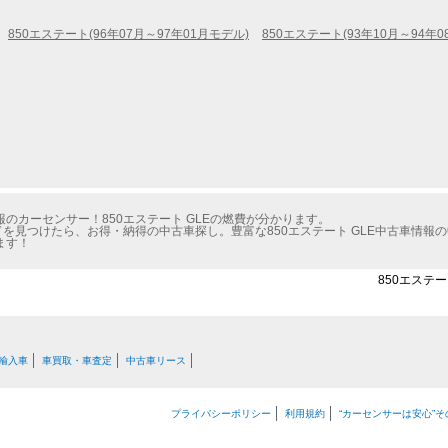
850エステート(96年07月～97年01月モデル)
850エステート(93年10月～94年0
のカーセンサー！850エステート GLEの燃費が分かります。
ドを見つけたら、お得・納得の中古車探し。豊富な850エステート GLE中古車情
ます！
850エステー
輸入車
車買取・車査定
中古車リース
プライバシーポリシー
利用規約
“カーセンサーは安心”そ