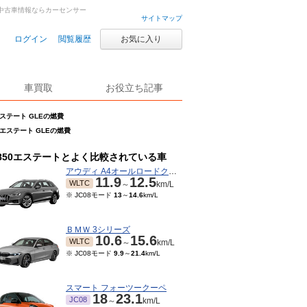
車・中古車情報ならカーセンサー
サイトマップ
ログイン
閲覧履歴
お気に入り
車買取
お役立ち記事
エステート GLEの燃費
0エステート GLEの燃費
850エステートとよく比較されている車
アウディ A4オールロードクワトロ
11.9
12.5
WLTC
～
km/L
※ JC08モード
13
～
14.6
km/L
ＢＭＷ 3シリーズ
10.6
15.6
WLTC
～
km/L
※ JC08モード
9.9
～
21.4
km/L
スマート フォーツークーペ
18
23.1
JC08
～
km/L