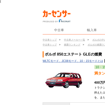
{
中古車
輸入車
中古車トップ
>
中古車メーカー一覧
>
ボルボの中
中古車トップ
>
燃費ランキング
>
ボルボの燃費ラ
ボルボ 850エステート GLEの燃費
WLTCモード、JC08モード、10・15モードとは
10・1
満タ
400
トラク
抑えたエ
を、また