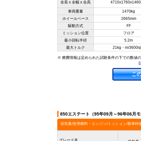
全長 x 全幅 x 全高
4710x1760x146
車両重量
1470kg
ホイールベース
2665mm
駆動方式
FF
ミッション位置
フロア
最小回転半径
5.2m
最大トルク
21kg・m/3600r
※ 燃費情報は定められた試験条件の下での数値
こ
850エステート（95年09月～96年06
排気量/使用燃料・エンジン/ミッション/新車時
グレード名