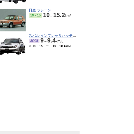
日産 ラシーン
10
15.2
10・15
～
km/L
スバル インプレッサハッチバックSTI
9
9.4
JC08
～
km/L
※ 10・15モード
10
～
10.4
km/L