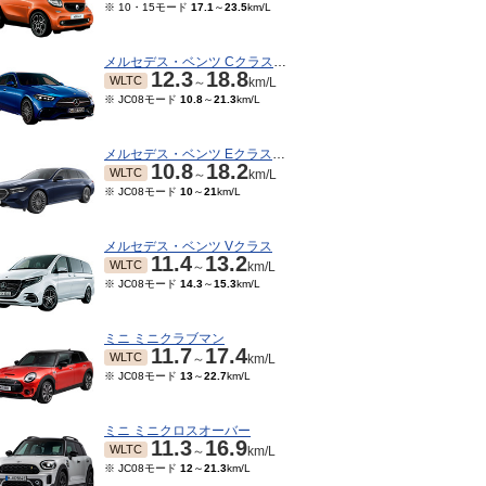
※ 10・15モード
17.1
～
23.5
km/L
メルセデス・ベンツ Cクラスワゴン
12.3
18.8
WLTC
～
km/L
※ JC08モード
10.8
～
21.3
km/L
メルセデス・ベンツ Eクラスワゴン
10.8
18.2
WLTC
～
km/L
※ JC08モード
10
～
21
km/L
メルセデス・ベンツ Vクラス
11.4
13.2
WLTC
～
km/L
※ JC08モード
14.3
～
15.3
km/L
ミニ ミニクラブマン
11.7
17.4
WLTC
～
km/L
※ JC08モード
13
～
22.7
km/L
ミニ ミニクロスオーバー
11.3
16.9
WLTC
～
km/L
※ JC08モード
12
～
21.3
km/L