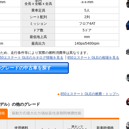
室内
0mm
-x-x-mm
全長 x 全幅 x 全高
乗車定員
5人
シート配列
2列
ミッション
フロア4AT
ドア数
5ドア
最低地上高
mm
pm
最高出力
140ps/5400rpm
のため、走行条件等により実際の燃料消費率は異なります。
850エステート GLEのカタログ情報を見る
850エステート GLEの相場を見る
のグレードの中古車を探す
850エステート GLEの燃費・トップヘ
月モデル）の他のグレード
価格
駆動方式/最大出力/過給器/生産期間/燃費性能
満タンで
使用燃料
新車時価格