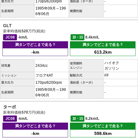
170ps/6200rpm
-
最大出力
過給器（ターボ）
1995年09月～199
-
生産期間
燃費性能
6年06月
GLT
新車時価格
520
万円(税抜)
JC08
-km/L
10・15
8.4km/L
満タンでどこまで走る？
満タンでどこまで走る？
-km
613.2km
ハイオク
使用燃料
2434cc
排気量
エンジン
ガソリン
フロア4AT
FF
ミッション
駆動方式
170ps/6200rpm
-
最大出力
過給器（ターボ）
1995年09月～199
-
生産期間
燃費性能
6年06月
ターボ
新車時価格
570
万円(税抜)
JC08
-km/L
10・15
8.2km/L
満タンでどこまで走る？
満タンでどこまで走る？
-km
598.6km