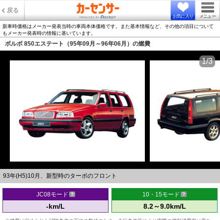
戻る
お気に入り
メニュー
新車時価格はメーカー発表当時の車両本体価格です。また基本情報など、その他の項目について
もメーカー発表時の情報に基いています。
ボルボ 850エステート（95年09月～96年06月）の燃費
1/3
93年(H5)10月、新型時のターボのフロント
JC08モード
10・15モード
-km/L
8.2～9.0km/L