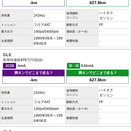
-km
627.8km
ハイオク
使用燃料
2434cc
排気量
エンジン
ガソリン
フロア4AT
FF
ミッション
駆動方式
140ps/5400rpm
-
最大出力
過給器（ターボ）
1995年09月～199
-
生産期間
燃費性能
6年06月
GLE
新車時価格
470
万円(税抜)
JC08
-km/L
10・15
8.6km/L
満タンでどこまで走る？
満タンでどこまで走る？
-km
627.8km
ハイオク
使用燃料
2434cc
排気量
エンジン
ガソリン
フロア4AT
FF
ミッション
駆動方式
140ps/5400rpm
-
最大出力
過給器（ターボ）
1995年09月～199
-
生産期間
燃費性能
6年06月