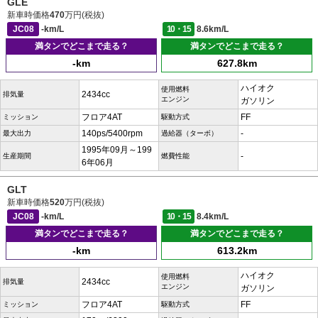
GLE
新車時価格
470
万円(税抜)
JC08
-km/L
10・15
8.6km/L
満タンでどこまで走る？
満タンでどこまで走る？
-km
627.8km
ハイオク
使用燃料
2434cc
排気量
エンジン
ガソリン
フロア4AT
FF
ミッション
駆動方式
140ps/5400rpm
-
最大出力
過給器（ターボ）
1995年09月～199
-
生産期間
燃費性能
6年06月
GLT
新車時価格
520
万円(税抜)
JC08
-km/L
10・15
8.4km/L
満タンでどこまで走る？
満タンでどこまで走る？
-km
613.2km
ハイオク
使用燃料
2434cc
排気量
エンジン
ガソリン
フロア4AT
FF
ミッション
駆動方式