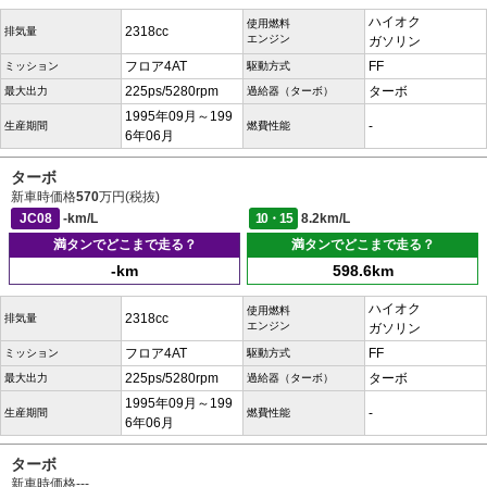
ハイオク
使用燃料
2318cc
排気量
エンジン
ガソリン
フロア4AT
FF
ミッション
駆動方式
225ps/5280rpm
ターボ
最大出力
過給器（ターボ）
1995年09月～199
-
生産期間
燃費性能
6年06月
ターボ
新車時価格
570
万円(税抜)
JC08
-km/L
10・15
8.2km/L
満タンでどこまで走る？
満タンでどこまで走る？
-km
598.6km
ハイオク
使用燃料
2318cc
排気量
エンジン
ガソリン
フロア4AT
FF
ミッション
駆動方式
225ps/5280rpm
ターボ
最大出力
過給器（ターボ）
1995年09月～199
-
生産期間
燃費性能
6年06月
ターボ
新車時価格
---