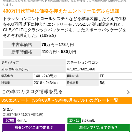
※燃費は定められた試験条件の下での数値のため、走行条件等により実際の燃料消費率は異な
ります。
400万円代前半に価格を抑えたエントリーモデルを追加
トラクションコントロールシステムなどを標準装備したうえで価格
を400万円以下に抑えたエントリーモデルS2.5が追加設定された。
GLE／GLTにクラシックパッケージを、またスポーツパッケージを
それぞれ設定した。(1995.9)
中古車価格
78
万円～
178
万円
410
万円～
580
万円
新車時価格
ステーションワゴン
ボディタイプ
4710x1760x1460
全長x全幅x全高(mm)
140～240馬力
FF
最高出力
駆動方式
2318～2434cc
5名
排気量
乗車定員
この車のカタログ情報を見る
850エステート（95年09月～96年06月モデル）のグレード一覧
S 2.5
新車時価格
410
万円(税抜)
JC08
-km/L
10・15
8.6km/L
満タンでどこまで走る？
満タンでどこまで走る？