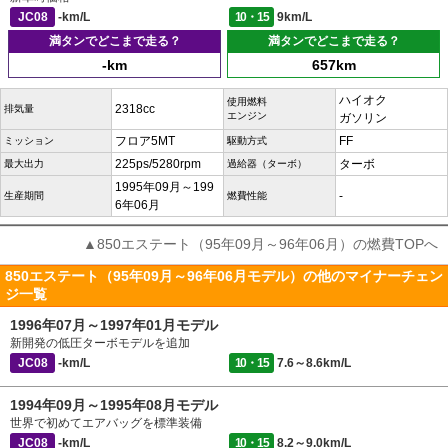
JC08
-km/L
10・15
9km/L
満タンでどこまで走る？
満タンでどこまで走る？
-km
657km
ハイオク
使用燃料
2318cc
排気量
エンジン
ガソリン
フロア5MT
FF
ミッション
駆動方式
225ps/5280rpm
ターボ
最大出力
過給器（ターボ）
1995年09月～199
-
生産期間
燃費性能
6年06月
▲850エステート（95年09月～96年06月）の燃費TOPへ
850エステート（95年09月～96年06月モデル）の他のマイナーチェン
ジ一覧
1996年07月～1997年01月モデル
新開発の低圧ターボモデルを追加
JC08
-km/L
10・15
7.6～8.6km/L
1994年09月～1995年08月モデル
世界で初めてエアバッグを標準装備
JC08
-km/L
10・15
8.2～9.0km/L