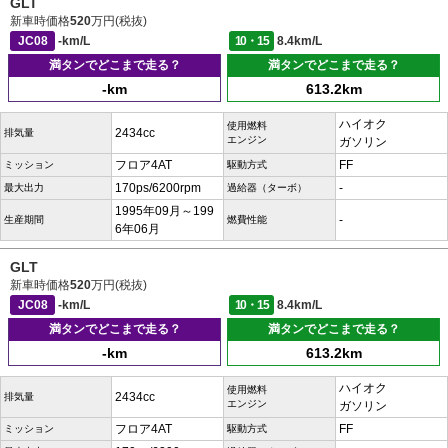
GLT
新車時価格
520
万円(税抜)
JC08
-km/L
10・15
8.4km/L
満タンでどこまで走る？
満タンでどこまで走る？
-km
613.2km
ハイオク
使用燃料
2434cc
排気量
エンジン
ガソリン
フロア4AT
FF
ミッション
駆動方式
170ps/6200rpm
-
最大出力
過給器（ターボ）
1995年09月～199
-
生産期間
燃費性能
6年06月
GLT
新車時価格
520
万円(税抜)
JC08
-km/L
10・15
8.4km/L
満タンでどこまで走る？
満タンでどこまで走る？
-km
613.2km
ハイオク
使用燃料
2434cc
排気量
エンジン
ガソリン
フロア4AT
FF
ミッション
駆動方式