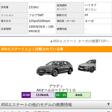
ハイオク
使用燃料
2318cc
排気量
エンジン
ガソリン
フロア5MT
FF
ミッション
駆動方式
225ps/5280rpm
ターボ
最大出力
過給器（ターボ）
1995年09月～199
-
生産期間
燃費性能
6年06月
▲850エステート ターボの燃費TOPへ
850エステートとよく比較されている車
アウディ
A4オールロードクワトロ
JC08
13.0km/L
10・15
-km/L
850エステートの他のモデルの燃費情報