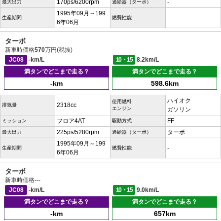
170ps/6200rpm
-
最大出力
過給器（ターボ）
1995年09月～199
-
生産期間
燃費性能
6年06月
ターボ
新車時価格
570
万円(税抜)
JC08
-km/L
10・15
8.2km/L
満タンでどこまで走る？
満タンでどこまで走る？
-km
598.6km
ハイオク
使用燃料
2318cc
排気量
エンジン
ガソリン
フロア4AT
FF
ミッション
駆動方式
225ps/5280rpm
ターボ
最大出力
過給器（ターボ）
1995年09月～199
-
生産期間
燃費性能
6年06月
ターボ
新車時価格
---
JC08
-km/L
10・15
9.0km/L
満タンでどこまで走る？
満タンでどこまで走る？
-km
657km