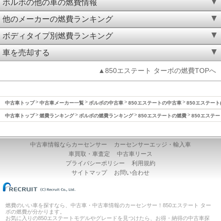
ボルボの他の車の燃費情報
他のメーカーの燃費ランキング
ボディタイプ別燃費ランキング
車を売却する
▲850エステート ターボの燃費TOPへ
中古車トップ
中古車メーカー一覧
ボルボの中古車
850エステートの中古車
850エステート(
中古車トップ
燃費ランキング
ボルボの燃費ランキング
850エステートの燃費
850エステー
中古車情報ならカーセンサー
カーセンサーエッジ・輸入車
車買取・車査定
中古車リース
プライバシーポリシー
利用規約
サイトマップ
お問い合わせ
燃費のいい車を探すなら、中古車・中古車情報のカーセンサー！850エステート ター
ボの燃費が分かります。
お気に入りの850エステートモデルやグレードを見つけたら、お得・納得の中古車探