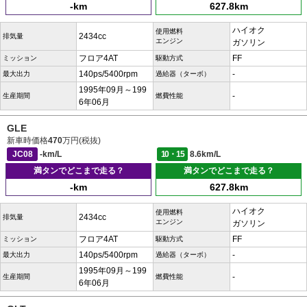
-km
627.8km
ハイオク
使用燃料
2434cc
排気量
エンジン
ガソリン
フロア4AT
FF
ミッション
駆動方式
140ps/5400rpm
-
最大出力
過給器（ターボ）
1995年09月～199
-
生産期間
燃費性能
6年06月
GLE
新車時価格
470
万円(税抜)
JC08
-km/L
10・15
8.6km/L
満タンでどこまで走る？
満タンでどこまで走る？
-km
627.8km
ハイオク
使用燃料
2434cc
排気量
エンジン
ガソリン
フロア4AT
FF
ミッション
駆動方式
140ps/5400rpm
-
最大出力
過給器（ターボ）
1995年09月～199
-
生産期間
燃費性能
6年06月