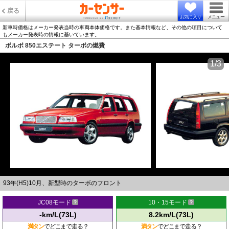
戻る
お気に入り
メニュー
新車時価格はメーカー発表当時の車両本体価格です。また基本情報など、その他の項目について
もメーカー発表時の情報に基いています。
ボルボ 850エステート ターボの燃費
1/3
93年(H5)10月、新型時のターボのフロント
JC08モード
10・15モード
-km/L(73L)
8.2km/L(73L)
満タン
でどこまで走る？
満タン
でどこまで走る？