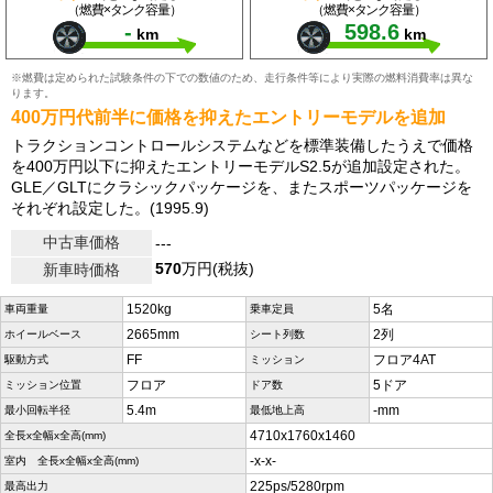
（燃費×タンク容量）
（燃費×タンク容量）
-
598.6
km
km
※燃費は定められた試験条件の下での数値のため、走行条件等により実際の燃料消費率は異な
ります。
400万円代前半に価格を抑えたエントリーモデルを追加
トラクションコントロールシステムなどを標準装備したうえで価格
を400万円以下に抑えたエントリーモデルS2.5が追加設定された。
GLE／GLTにクラシックパッケージを、またスポーツパッケージを
それぞれ設定した。(1995.9)
中古車価格
---
570
万円(税抜)
新車時価格
1520kg
5名
車両重量
乗車定員
2665mm
2列
ホイールベース
シート列数
FF
フロア4AT
駆動方式
ミッション
フロア
5ドア
ミッション位置
ドア数
5.4m
-mm
最小回転半径
最低地上高
4710x1760x1460
全長x全幅x全高(mm)
-x-x-
室内 全長x全幅x全高(mm)
225ps/5280rpm
最高出力