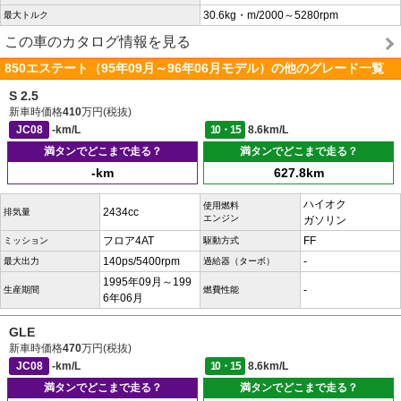
30.6kg・m/2000～5280rpm
最大トルク
この車のカタログ情報を見る
850エステート（95年09月～96年06月モデル）の他のグレード一覧
S 2.5
新車時価格
410
万円(税抜)
JC08
-km/L
10・15
8.6km/L
満タンでどこまで走る？
満タンでどこまで走る？
-km
627.8km
ハイオク
使用燃料
2434cc
排気量
エンジン
ガソリン
フロア4AT
FF
ミッション
駆動方式
140ps/5400rpm
-
最大出力
過給器（ターボ）
1995年09月～199
-
生産期間
燃費性能
6年06月
GLE
新車時価格
470
万円(税抜)
JC08
-km/L
10・15
8.6km/L
満タンでどこまで走る？
満タンでどこまで走る？