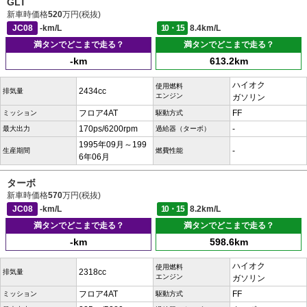
GLT
新車時価格
520
万円(税抜)
JC08
-km/L
10・15
8.4km/L
満タンでどこまで走る？
満タンでどこまで走る？
-km
613.2km
ハイオク
使用燃料
2434cc
排気量
エンジン
ガソリン
フロア4AT
FF
ミッション
駆動方式
170ps/6200rpm
-
最大出力
過給器（ターボ）
1995年09月～199
-
生産期間
燃費性能
6年06月
ターボ
新車時価格
570
万円(税抜)
JC08
-km/L
10・15
8.2km/L
満タンでどこまで走る？
満タンでどこまで走る？
-km
598.6km
ハイオク
使用燃料
2318cc
排気量
エンジン
ガソリン
フロア4AT
FF
ミッション
駆動方式