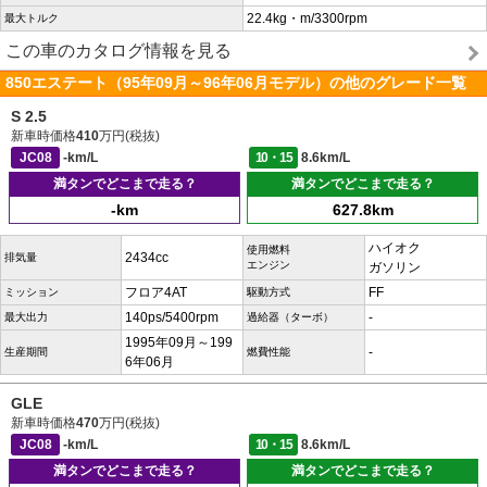
22.4kg・m/3300rpm
最大トルク
この車のカタログ情報を見る
850エステート（95年09月～96年06月モデル）の他のグレード一覧
S 2.5
新車時価格
410
万円(税抜)
JC08
-km/L
10・15
8.6km/L
満タンでどこまで走る？
満タンでどこまで走る？
-km
627.8km
ハイオク
使用燃料
2434cc
排気量
エンジン
ガソリン
フロア4AT
FF
ミッション
駆動方式
140ps/5400rpm
-
最大出力
過給器（ターボ）
1995年09月～199
-
生産期間
燃費性能
6年06月
GLE
新車時価格
470
万円(税抜)
JC08
-km/L
10・15
8.6km/L
満タンでどこまで走る？
満タンでどこまで走る？