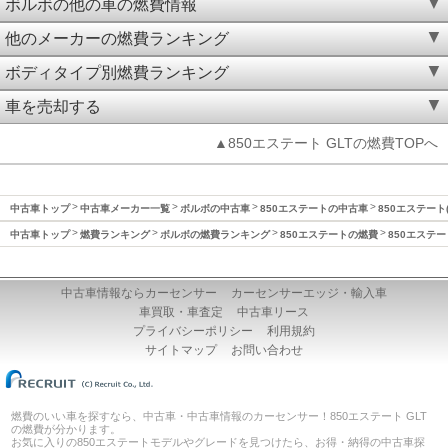
ボルボの他の車の燃費情報
他のメーカーの燃費ランキング
ボディタイプ別燃費ランキング
車を売却する
▲850エステート GLTの燃費TOPへ
中古車トップ
中古車メーカー一覧
ボルボの中古車
850エステートの中古車
850エステート(
中古車トップ
燃費ランキング
ボルボの燃費ランキング
850エステートの燃費
850エステー
中古車情報ならカーセンサー
カーセンサーエッジ・輸入車
車買取・車査定
中古車リース
プライバシーポリシー
利用規約
サイトマップ
お問い合わせ
燃費のいい車を探すなら、中古車・中古車情報のカーセンサー！850エステート GLT
の燃費が分かります。
お気に入りの850エステートモデルやグレードを見つけたら、お得・納得の中古車探