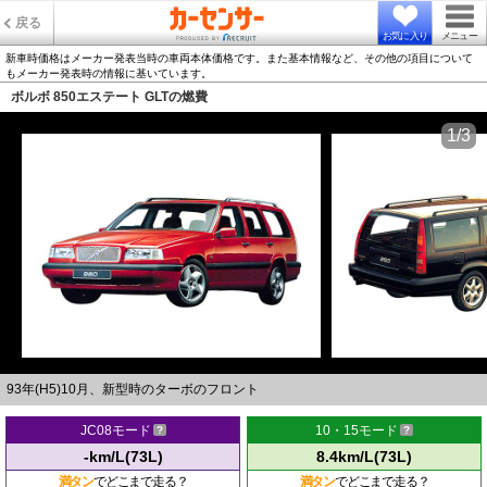
戻る
お気に入り
メニュー
新車時価格はメーカー発表当時の車両本体価格です。また基本情報など、その他の項目について
もメーカー発表時の情報に基いています。
ボルボ 850エステート GLTの燃費
1/3
93年(H5)10月、新型時のターボのフロント
JC08モード
10・15モード
-km/L(73L)
8.4km/L(73L)
満タン
でどこまで走る？
満タン
でどこまで走る？