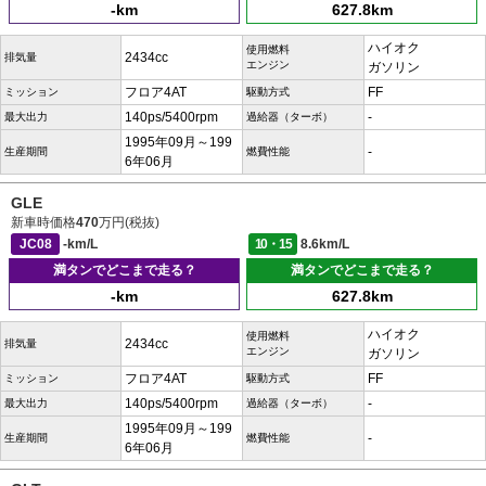
-km
627.8km
ハイオク
使用燃料
2434cc
排気量
エンジン
ガソリン
フロア4AT
FF
ミッション
駆動方式
140ps/5400rpm
-
最大出力
過給器（ターボ）
1995年09月～199
-
生産期間
燃費性能
6年06月
GLE
新車時価格
470
万円(税抜)
JC08
-km/L
10・15
8.6km/L
満タンでどこまで走る？
満タンでどこまで走る？
-km
627.8km
ハイオク
使用燃料
2434cc
排気量
エンジン
ガソリン
フロア4AT
FF
ミッション
駆動方式
140ps/5400rpm
-
最大出力
過給器（ターボ）
1995年09月～199
-
生産期間
燃費性能
6年06月