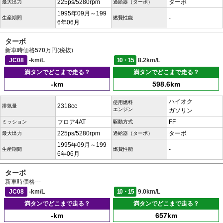
225ps/5280rpm
ターボ
最大出力
過給器（ターボ）
1995年09月～199
-
生産期間
燃費性能
6年06月
ターボ
新車時価格
570
万円(税抜)
JC08
-km/L
10・15
8.2km/L
満タンでどこまで走る？
満タンでどこまで走る？
-km
598.6km
ハイオク
使用燃料
2318cc
排気量
エンジン
ガソリン
フロア4AT
FF
ミッション
駆動方式
225ps/5280rpm
ターボ
最大出力
過給器（ターボ）
1995年09月～199
-
生産期間
燃費性能
6年06月
ターボ
新車時価格
---
JC08
-km/L
10・15
9.0km/L
満タンでどこまで走る？
満タンでどこまで走る？
-km
657km