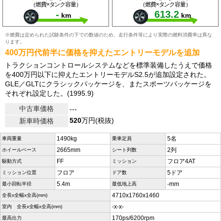
（燃費×タンク容量）
（燃費×タンク容量）
-
613.2
km
km
※燃費は定められた試験条件の下での数値のため、走行条件等により実際の燃料消費率は異な
ります。
400万円代前半に価格を抑えたエントリーモデルを追加
トラクションコントロールシステムなどを標準装備したうえで価格
を400万円以下に抑えたエントリーモデルS2.5が追加設定された。
GLE／GLTにクラシックパッケージを、またスポーツパッケージを
それぞれ設定した。(1995.9)
中古車価格
---
520
万円(税抜)
新車時価格
1490kg
5名
車両重量
乗車定員
2665mm
2列
ホイールベース
シート列数
FF
フロア4AT
駆動方式
ミッション
フロア
5ドア
ミッション位置
ドア数
5.4m
-mm
最小回転半径
最低地上高
4710x1760x1460
全長x全幅x全高(mm)
-x-x-
室内 全長x全幅x全高(mm)
170ps/6200rpm
最高出力