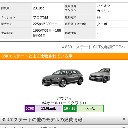
ハイオク
使用燃料
2318cc
排気量
エンジン
ガソリン
フロア5MT
FF
ミッション
駆動方式
225ps/5280rpm
ターボ
最大出力
過給器（ターボ）
1995年09月～199
-
生産期間
燃費性能
6年06月
▲850エステート GLTの燃費TOPへ
850エステートとよく比較されている車
アウディ
A4オールロードクワトロ
JC08
13.0km/L
10・15
-km/L
850エステートの他のモデルの燃費情報