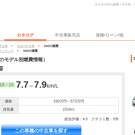
ボルボ 940の燃費 | 中古
カタログ
中古車販売店
保険/ローン/他
中古車
>
940の中古車
>
940の燃費
ランキング
>
940の燃費
のモデル別燃費情報）
？
7.7
7.9
10・15
～
km/L
価格
330万円～573万円
排気量
2316cc
総合評価：
4.0
クチコミ数：
5
件
この車種の中古車を探す