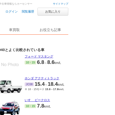
車・中古車情報ならカーセンサー
サイトマップ
ログイン
閲覧履歴
お気に入り
車買取
お役立ち記事
940とよく比較されている車
フォード マスタング
6.8
8.6
10・15
～
km/L
ホンダ アクティトラック
15.4
18.4
JC08
～
km/L
※ 10・15モード
15.8
～
17.8
km/L
いすゞ ビークロス
7.8
10・15
km/L