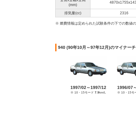
全長x全幅x全高
4870x1755x14
(mm)
排気量(cc)
2316
※ 燃費情報は定められた試験条件の下での数値
940 (90年10月～97年12月)のマイナ
1997/02～1997/12
1996/07
※ 10・15モード
7.9
km/L
※ 10・15