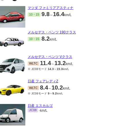
マツダ ファミリアアスティナ
9.8
16.4
10・15
～
km/L
メルセデス・ベンツ 190クラス
8.2
10・15
km/L
メルセデス・ベンツ Vクラス
11.4
13.2
WLTC
～
km/L
※ JC08モード
14.3
～
15.3
km/L
日産 フェアレディZ
8.4
10.2
WLTC
～
km/L
※ JC08モード
9
～
9.2
km/L
日産 エスカルゴ
JC08
-km/L