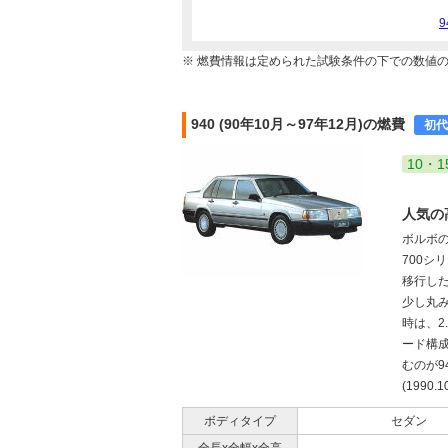
※ 燃費情報は定められた試験条件の下での数値
940 (90年10月～97年12月)の燃費
初代
10・1
人気の
ボルボの
700シ
移行した
少し丸
時は、2
ード構成
むのが9
(1990.1
ボディタイプ
セダン