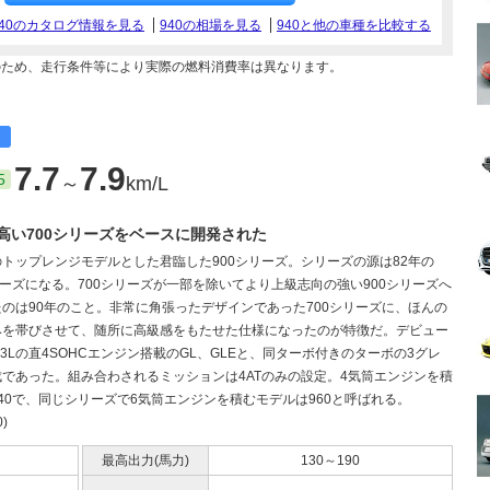
940のカタログ情報を見る
940の相場を見る
940と他の車種を比較する
のため、走行条件等により実際の燃料消費率は異なります。
7.7
7.9
5
～
km/L
高い700シリーズをベースに開発された
トップレンジモデルとした君臨した900シリーズ。シリーズの源は82年の
リーズになる。700シリーズが一部を除いてより上級志向の強い900シリーズへ
のは90年のこと。非常に角張ったデザインであった700シリーズに、ほんの
みを帯びさせて、随所に高級感をもたせた仕様になったのが特徴だ。デビュー
.3Lの直4SOHCエンジン搭載のGL、GLEと、同ターボ付きのターボの3グレ
であった。組み合わされるミッションは4ATのみの設定。4気筒エンジンを積
40で、同じシリーズで6気筒エンジンを積むモデルは960と呼ばれる。
0)
最高出力(馬力)
130～190