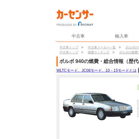
中古車
輸入車
中古車トップ
>
中古車メーカー一覧
>
ボルボの
中古車トップ
>
燃費ランキング
>
ボルボの燃費
ボルボ
940
の燃費・総合情報（歴代
WLTCモード、JC08モード、10・15モードとは