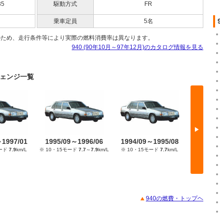
35
駆動方式
FR
乗車定員
5名
のため、走行条件等により実際の燃料消費率は異なります。
940 (90年10月～97年12月)のカタログ情報を見る
ーチェンジ一覧
▶
～1997/01
1995/09～1996/06
1994/09～1995/08
1993/
モード
7.9
km/L
※ 10・15モード
7.7
～
7.9
km/L
※ 10・15モード
7.7
km/L
JC
940の燃費・トップヘ