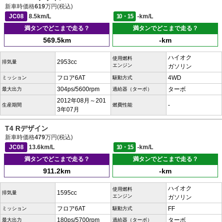
新車時価格
619
万円(税込)
JC08
8.5km/L
10・15
-km/L
満タンでどこまで走る？
満タンでどこまで走る？
569.5km
-km
ハイオク
使用燃料
2953cc
排気量
エンジン
ガソリン
フロア6AT
4WD
ミッション
駆動方式
304ps/5600rpm
ターボ
最大出力
過給器（ターボ）
2012年08月～201
-
生産期間
燃費性能
3年07月
T4 Rデザイン
新車時価格
479
万円(税込)
JC08
13.6km/L
10・15
-km/L
満タンでどこまで走る？
満タンでどこまで走る？
911.2km
-km
ハイオク
使用燃料
1595cc
排気量
エンジン
ガソリン
フロア6AT
FF
ミッション
駆動方式
180ps/5700rpm
ターボ
最大出力
過給器（ターボ）