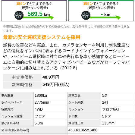
満タン
でどこまで走る？
満タン
でどこまで走る？
（燃費×タンク容量）
（燃費×タンク容量）
569.5
-
km
km
※燃費は定められた試験条件の下での数値のため、走行条件等により実際の燃料消費率は異な
ります。
最新の安全運転支援システムを採用
燃費の改善などを実施。また、カメラセンサーを利用し制限速度な
どの情報をインパネに表示するロードサインインフォメーション
や、ハイビーム選択時に対向車や先行車を車が感知するとロービー
ムに自動的に切り替えるアクティブハイビームなどがセーフティパ
ッケージに組み込まれている（2012.8）
中古車価格
40.9
万円
549
万円(税込)
新車時価格
1800kg
5名
車両重量
乗車定員
2775mm
2列
ホイールベース
シート列数
4WD
フロア6AT
駆動方式
ミッション
フロア
5ドア
ミッション位置
ドア数
5.8m
135mm
最小回転半径
最低地上高
4630x1865x1480
全長x全幅x全高(mm)