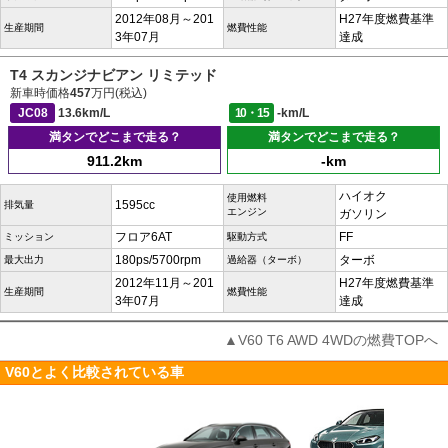
2012年08月～201
H27年度燃費基準
生産期間
燃費性能
3年07月
達成
T4 スカンジナビアン リミテッド
新車時価格
457
万円(税込)
JC08
13.6km/L
10・15
-km/L
満タンでどこまで走る？
満タンでどこまで走る？
911.2km
-km
ハイオク
使用燃料
1595cc
排気量
エンジン
ガソリン
フロア6AT
FF
ミッション
駆動方式
180ps/5700rpm
ターボ
最大出力
過給器（ターボ）
2012年11月～201
H27年度燃費基準
生産期間
燃費性能
3年07月
達成
▲V60 T6 AWD 4WDの燃費TOPへ
V60とよく比較されている車