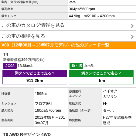
-x-x-
室内 全長x全幅x全高(mm)
304ps/5600rpm
最高出力
44.9kg・m/2100～4200rpm
最大トルク
この車のカタログ情報を見る
この車の相場を見る
V60（12年08月～13年07月モデル）の他のグレード一覧
T4
新車時価格
399
万円(税込)
JC08
13.6km/L
10・15
-km/L
満タンでどこまで走る？
満タンでどこまで走る？
911.2km
-km
ハイオク
使用燃料
1595cc
排気量
エンジン
ガソリン
フロア6AT
FF
ミッション
駆動方式
180ps/5700rpm
ターボ
最大出力
過給器（ターボ）
2012年08月～201
H27年度燃費基準
生産期間
燃費性能
3年07月
達成
T6 AWD Rデザイン 4WD