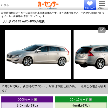
戻る
お気に入り
メニュー
新車時価格はメーカー発表当時の車両本体価格です。また基本情報など、その他の項目について
もメーカー発表時の情報に基いています。
ボルボ V60 T6 AWD 4WDの燃費
1/9
11年(H23)6月、新型時のフロント。写真は本国仕様の為、一部異なる場合があり
ます
JC08モード
10・15モード
8.5km/L(67L)
-km/L(67L)