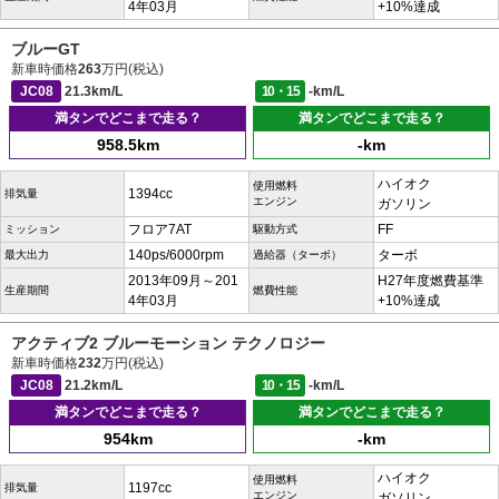
4年03月
+10%達成
ブルーGT
新車時価格
263
万円(税込)
JC08
21.3km/L
10・15
-km/L
満タンでどこまで走る？
満タンでどこまで走る？
958.5km
-km
ハイオク
使用燃料
1394cc
排気量
エンジン
ガソリン
フロア7AT
FF
ミッション
駆動方式
140ps/6000rpm
ターボ
最大出力
過給器（ターボ）
2013年09月～201
H27年度燃費基準
生産期間
燃費性能
4年03月
+10%達成
アクティブ2 ブルーモーション テクノロジー
新車時価格
232
万円(税込)
JC08
21.2km/L
10・15
-km/L
満タンでどこまで走る？
満タンでどこまで走る？
954km
-km
ハイオク
使用燃料
1197cc
排気量
エンジン
ガソリン