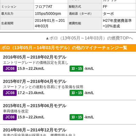
フロア7AT
FF
ミッション
駆動方式
105ps/5000rpm
ターボ
最大出力
過給器（ターボ）
2014年01月～201
H27年度燃費基準
生産期間
燃費性能
4年03月
+10%達成
▲ポロ（13年05月～14年03月）の燃費TOPへ
ポロ（13年05月～14年03月モデル）の他のマイナーチェンジ一覧
2016年05月～2018年02月モデル
エントリーグレードの価格設定を見直し
JC08
15.9～22.2km/L
10・15
-km/L
2015年07月～2016年04月モデル
スマートフォンとの連動を容易にする装備を採用
JC08
17.2～23.4km/L
10・15
-km/L
2015年01月～2015年06月モデル
車両価格を改定
JC08
15.9～22.2km/L
10・15
-km/L
2014年08月～2014年12月モデル
先進の安全装備が採用され、燃費性能も向上