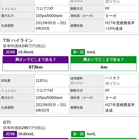
エンジン
ガソリン
フロア7AT
FF
ミッション
駆動方式
105ps/5000rpm
ターボ
最大出力
過給器（ターボ）
2013年05月～201
H27年度燃費基準
生産期間
燃費性能
4年03月
+10%達成
TSI ハイライン
新車時価格
246
万円(税込)
JC08
19.4km/L
10・15
-km/L
満タンでどこまで走る？
満タンでどこまで走る？
873km
-km
ハイオク
使用燃料
1197cc
排気量
エンジン
ガソリン
フロア7AT
FF
ミッション
駆動方式
105ps/5000rpm
ターボ
最大出力
過給器（ターボ）
2013年05月～201
H27年度燃費基準
生産期間
燃費性能
4年03月
達成
GTI
新車時価格
299
万円(税込)
JC08
16.6km/L
10・15
-km/L