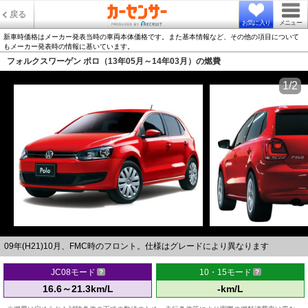
戻る
お気に入り
メニュー
新車時価格はメーカー発表当時の車両本体価格です。また基本情報など、その他の項目について
もメーカー発表時の情報に基いています。
フォルクスワーゲン ポロ（13年05月～14年03月）の燃費
1/2
09年(H21)10月、FMC時のフロント。仕様はグレードにより異なります
JC08モード
10・15モード
16.6～21.3km/L
-km/L