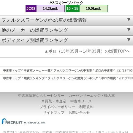
A3スポーツバック
JC08
14.2km/L
10・15
10.0km/L
フォルクスワーゲンの他の車の燃費情報
他のメーカーの燃費ランキング
ボディタイプ別燃費ランキング
▲ポロ（13年05月～14年03月）の燃費TOPへ
中古車トップ
中古車メーカー一覧
フォルクスワーゲンの中古車
ポロの中古車
ポロ(13年0
中古車トップ
燃費ランキング
フォルクスワーゲンの燃費ランキング
ポロの燃費
ポロ(13年
中古車情報ならカーセンサー
カーセンサーエッジ・輸入車
車買取・車査定
中古車リース
プライバシーポリシー
利用規約
サイトマップ
お問い合わせ
燃費のいい車を探すなら、中古車・中古車情報のカーセンサー！ポロ（13年05月～14