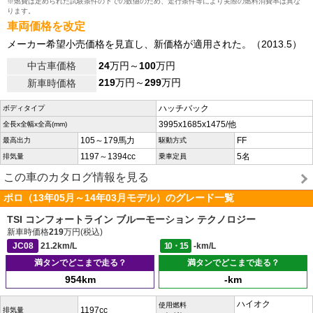
※燃費は定められた試験条件の下での数値のため、走行条件等により実際の燃料消費率は異な
ります。
車両価格を改定
メーカー希望小売価格を見直し、新価格が適用された。（2013.5）
中古車価格
24
万円～
100
万円
219
万円～
299
万円
新車時価格
ハッチバック
ボディタイプ
3995x1685x1475/他
全長x全幅x全高(mm)
105～179馬力
FF
最高出力
駆動方式
1197～1394cc
5名
排気量
乗車定員
この車のカタログ情報を見る
ポロ（13年05月～14年03月モデル）のグレード一覧
TSI コンフォートライン ブルーモーション テクノロジー
新車時価格
219
万円(税込)
JC08
21.2km/L
10・15
-km/L
満タンでどこまで走る？
満タンでどこまで走る？
954km
-km
ハイオク
使用燃料
1197cc
排気量