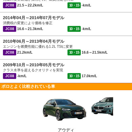
JC08
21.5～22.2km/L
10・15
-km/L
2014年04月～2014年07月モデル
消費税の変更により価格を修正
JC08
16.6～21.3km/L
10・15
-km/L
2010年06月～2013年04月モデル
エンジンを燃費性能に優れる1.2L TSIに変更
JC08
21.2km/L
10・15
16.6～21.5km/L
2009年10月～2010年05月モデル
クラス水準を超えるクオリティを実現
JC08
-km/L
10・15
17.0km/L
ポロとよく比較されている車
アウディ