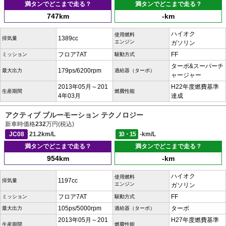
満タンでどこまで走る？
満タンでどこまで走る？
747km
-km
ハイオク
使用燃料
1389cc
排気量
エンジン
ガソリン
フロア7AT
FF
ミッション
駆動方式
ターボ&スーパーチ
179ps/6200rpm
最大出力
過給器（ターボ）
ャージャー
2013年05月～201
H22年度燃費基準
生産期間
燃費性能
4年03月
達成
アクティブ ブルーモーション テクノロジー
新車時価格
232
万円(税込)
JC08
21.2km/L
10・15
-km/L
満タンでどこまで走る？
満タンでどこまで走る？
954km
-km
ハイオク
使用燃料
1197cc
排気量
エンジン
ガソリン
フロア7AT
FF
ミッション
駆動方式
105ps/5000rpm
ターボ
最大出力
過給器（ターボ）
2013年05月～201
H27年度燃費基準
生産期間
燃費性能