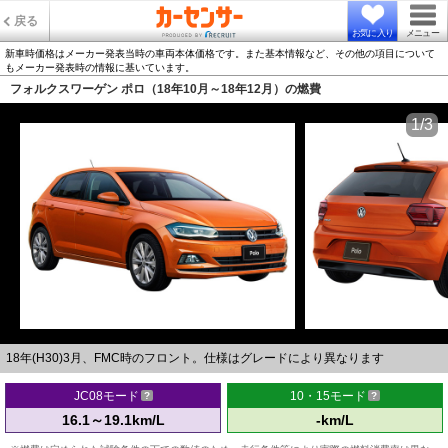
戻る
お気に入り
メニュー
新車時価格はメーカー発表当時の車両本体価格です。また基本情報など、その他の項目について
もメーカー発表時の情報に基いています。
フォルクスワーゲン ポロ（18年10月～18年12月）の燃費
1/3
18年(H30)3月、FMC時のフロント。仕様はグレードにより異なります
JC08モード
10・15モード
16.1～19.1km/L
-km/L