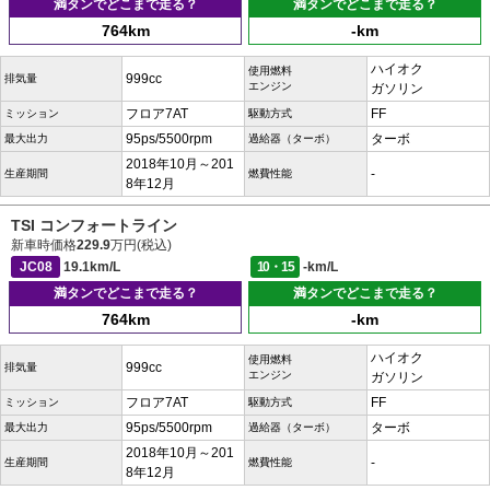
満タンでどこまで走る？
満タンでどこまで走る？
764km
-km
ハイオク
使用燃料
999cc
排気量
エンジン
ガソリン
フロア7AT
FF
ミッション
駆動方式
95ps/5500rpm
ターボ
最大出力
過給器（ターボ）
2018年10月～201
-
生産期間
燃費性能
8年12月
TSI コンフォートライン
新車時価格
229.9
万円(税込)
JC08
19.1km/L
10・15
-km/L
満タンでどこまで走る？
満タンでどこまで走る？
764km
-km
ハイオク
使用燃料
999cc
排気量
エンジン
ガソリン
フロア7AT
FF
ミッション
駆動方式
95ps/5500rpm
ターボ
最大出力
過給器（ターボ）
2018年10月～201
-
生産期間
燃費性能
8年12月