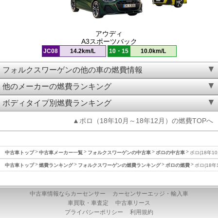
アウディ
A3スポーツバック
JC08
14.2km/L
10・15
10.0km/L
フォルクスワーゲンの他の車の燃費情報
他のメーカーの燃費ランキング
ボディタイプ別燃費ランキング
▲ポロ（18年10月～18年12月）の燃費TOPへ
中古車トップ
中古車メーカー一覧
フォルクスワーゲンの中古車
ポロの中古車
ポロ(18年1
中古車トップ
燃費ランキング
フォルクスワーゲンの燃費ランキング
ポロの燃費
ポロ(18年
中古車情報ならカーセンサー
カーセンサーエッジ・輸入車
車買取・車査定
中古車リース
プライバシーポリシー
利用規約