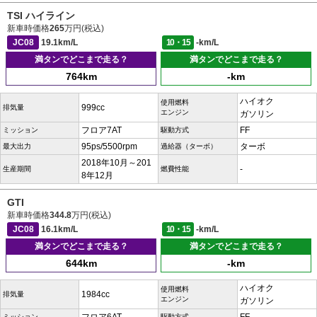
TSI ハイライン
新車時価格
265
万円(税込)
JC08
19.1km/L
10・15
-km/L
満タンでどこまで走る？
満タンでどこまで走る？
764km
-km
ハイオク
使用燃料
999cc
排気量
エンジン
ガソリン
フロア7AT
FF
ミッション
駆動方式
95ps/5500rpm
ターボ
最大出力
過給器（ターボ）
2018年10月～201
-
生産期間
燃費性能
8年12月
GTI
新車時価格
344.8
万円(税込)
JC08
16.1km/L
10・15
-km/L
満タンでどこまで走る？
満タンでどこまで走る？
644km
-km
ハイオク
使用燃料
1984cc
排気量
エンジン
ガソリン
ミッション
駆動方式