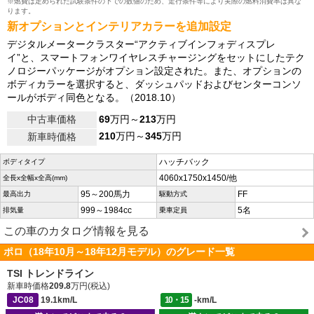
※燃費は定められた試験条件の下での数値のため、走行条件等により実際の燃料消費率は異な
ります。
新オプションとインテリアカラーを追加設定
デジタルメータークラスター“アクティブインフォディスプレ
イ”と、スマートフォンワイヤレスチャージングをセットにしたテク
ノロジーパッケージがオプション設定された。また、オプションの
ボディカラーを選択すると、ダッシュパッドおよびセンターコンソ
ールがボディ同色となる。（2018.10）
中古車価格
69
万円～
213
万円
210
万円～
345
万円
新車時価格
ハッチバック
ボディタイプ
4060x1750x1450/他
全長x全幅x全高(mm)
95～200馬力
FF
最高出力
駆動方式
999～1984cc
5名
排気量
乗車定員
この車のカタログ情報を見る
ポロ（18年10月～18年12月モデル）のグレード一覧
TSI トレンドライン
新車時価格
209.8
万円(税込)
JC08
19.1km/L
10・15
-km/L