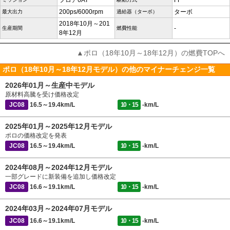
フロア6AT
FF
200ps/6000rpm
ターボ
最大出力
過給器（ターボ）
2018年10月～201
-
生産期間
燃費性能
8年12月
▲ポロ（18年10月～18年12月）の燃費TOPへ
ポロ（18年10月～18年12月モデル）の他のマイナーチェンジ一覧
2026年01月～生産中モデル
原材料高騰を受け価格改定
JC08
16.5～19.4km/L
10・15
-km/L
2025年01月～2025年12月モデル
ポロの価格改定を発表
JC08
16.5～19.4km/L
10・15
-km/L
2024年08月～2024年12月モデル
一部グレードに新装備を追加し価格改定
JC08
16.6～19.1km/L
10・15
-km/L
2024年03月～2024年07月モデル
JC08
16.6～19.1km/L
10・15
-km/L