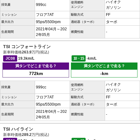
ハイオク
使用燃料
999cc
排気量
エンジン
ガソリン
フロア7AT
FF
ミッション
駆動方式
95ps/5500rpm
ターボ
最大出力
過給器（ターボ）
2021年04月～202
-
生産期間
燃費性能
2年05月
TSI コンフォートライン
新車時価格
263.9
万円(税込)
JC08
19.3km/L
10・15
-km/L
満タンでどこまで走る？
満タンでどこまで走る？
772km
-km
ハイオク
使用燃料
999cc
排気量
エンジン
ガソリン
フロア7AT
FF
ミッション
駆動方式
95ps/5500rpm
ターボ
最大出力
過給器（ターボ）
2021年04月～202
-
生産期間
燃費性能
2年05月
TSI ハイライン
新車時価格
289.2
万円(税込)