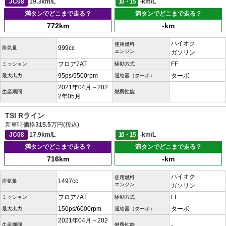
JC08
19.3km/L
10・15
-km/L
満タンでどこまで走る？
満タンでどこまで走る？
772km
-km
ハイオク
使用燃料
999cc
排気量
エンジン
ガソリン
フロア7AT
FF
ミッション
駆動方式
95ps/5500rpm
ターボ
最大出力
過給器（ターボ）
2021年04月～202
-
生産期間
燃費性能
2年05月
TSI Rライン
新車時価格
315.5
万円(税込)
JC08
17.9km/L
10・15
-km/L
満タンでどこまで走る？
満タンでどこまで走る？
716km
-km
ハイオク
使用燃料
1497cc
排気量
エンジン
ガソリン
フロア7AT
FF
ミッション
駆動方式
150ps/6000rpm
ターボ
最大出力
過給器（ターボ）
2021年04月～202
-
生産期間
燃費性能