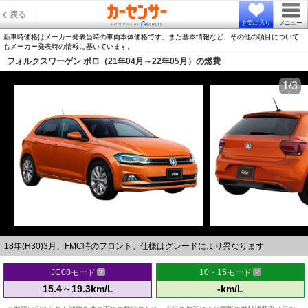
戻る
お気に入り
メニュー
新車時価格はメーカー発表当時の車両本体価格です。また基本情報など、その他の項目について
もメーカー発表時の情報に基いています。
フォルクスワーゲン ポロ（21年04月～22年05月）の燃費
1/3
18年(H30)3月、FMC時のフロント。仕様はグレードにより異なります
JC08モード
10・15モード
15.4～19.3km/L
-km/L