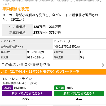
※燃費は定められた試験条件の下での数値のため、走行条件等により実際の燃料消費率は異な
ります。
車両価格を改定
メーカー希望小売価格を見直し、全グレードに新価格が適用され
た。（2021.4）
中古車価格
128
万円～
233
万円
233
万円～
376
万円
新車時価格
ハッチバック
ボディタイプ
4060x1750x1450/他
全長x全幅x全高(mm)
95～200馬力
FF
最高出力
駆動方式
999～1984cc
5名
排気量
乗車定員
この車のカタログ情報を見る
ポロ（21年04月～22年05月モデル）のグレード一覧
TSI トレンドライン
新車時価格
233.4
万円(税込)
JC08
19.3km/L
10・15
-km/L
満タンでどこまで走る？
満タンでどこまで走る？
772km
-km