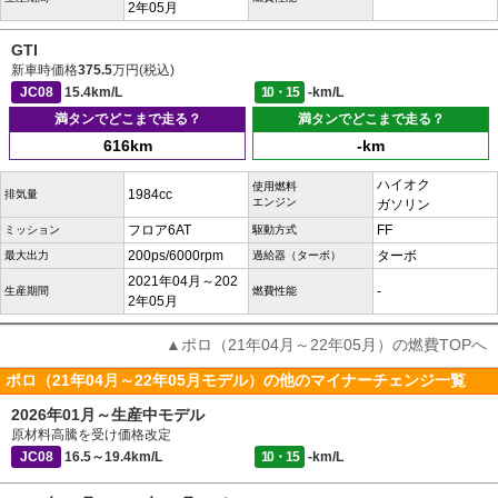
2年05月
GTI
新車時価格
375.5
万円(税込)
JC08
15.4km/L
10・15
-km/L
満タンでどこまで走る？
満タンでどこまで走る？
616km
-km
ハイオク
使用燃料
1984cc
排気量
エンジン
ガソリン
フロア6AT
FF
ミッション
駆動方式
200ps/6000rpm
ターボ
最大出力
過給器（ターボ）
2021年04月～202
-
生産期間
燃費性能
2年05月
▲ポロ（21年04月～22年05月）の燃費TOPへ
ポロ（21年04月～22年05月モデル）の他のマイナーチェンジ一覧
2026年01月～生産中モデル
原材料高騰を受け価格改定
JC08
16.5～19.4km/L
10・15
-km/L