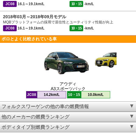
JC08
16.1～19.1km/L
10・15
-km/L
2018年03月～2018年09月モデル
MQBプラットフォームの採用で居住性とユーティリティ性能が向上
JC08
16.1～19.1km/L
10・15
-km/L
ポロとよく比較されている車
アウディ
A3スポーツバック
JC08
14.2km/L
10・15
10.0km/L
フォルクスワーゲンの他の車の燃費情報
他のメーカーの燃費ランキング
ボディタイプ別燃費ランキング