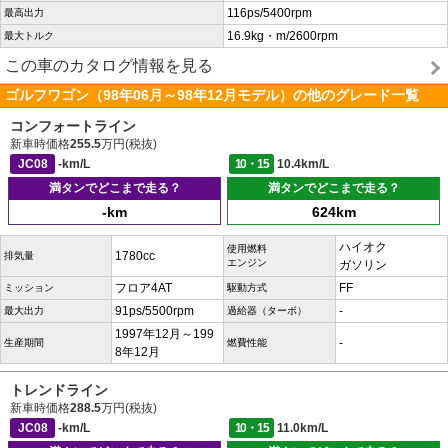
116ps/5400rpm
最高出力
16.9kg・m/2600rpm
最大トルク
この車のカタログ情報を見る
ゴルフワゴン（98年06月～98年12月モデル）の他のグレード一覧
コンフォートライン
新車時価格
255.5
万円(税抜)
JC08
-km/L
10・15
10.4km/L
満タンでどこまで走る？
満タンでどこまで走る？
-km
624km
ハイオク
使用燃料
1780cc
排気量
エンジン
ガソリン
フロア4AT
FF
ミッション
駆動方式
91ps/5500rpm
-
最大出力
過給器（ターボ）
1997年12月～199
-
生産期間
燃費性能
8年12月
トレンドライン
新車時価格
288.5
万円(税抜)
JC08
-km/L
10・15
11.0km/L