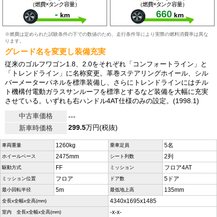
（燃費×タンク容量）
（燃費×タンク容量）
-
660
km
km
※燃費は定められた試験条件の下での数値のため、走行条件等により実際の燃料消費率は異な
ります。
グレード名を変更し装備充実
従来のゴルフワゴン1.8、2.0をそれぞれ「コンフォートライン」と
「トレンドライン」に名称変更。革巻ステアリングホイール、シル
バーメーターパネルを標準装備し、さらにトレンドラインにはチル
ト機構付電動ガラスサンルーフを標準とするなど装備を大幅に充実
させている。いずれも右ハンドル4AT仕様のみの設定。(1998.1)
中古車価格
---
299.5
万円(税抜)
新車時価格
1260kg
5名
車両重量
乗車定員
2475mm
2列
ホイールベース
シート列数
FF
フロア4AT
駆動方式
ミッション
フロア
5ドア
ミッション位置
ドア数
5m
135mm
最小回転半径
最低地上高
4340x1695x1485
全長x全幅x全高(mm)
-x-x-
室内 全長x全幅x全高(mm)