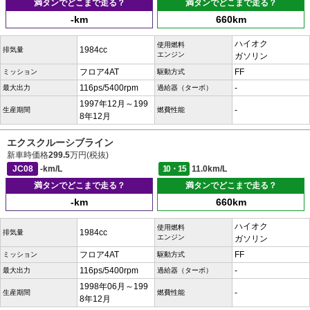
満タンでどこまで走る？
満タンでどこまで走る？
-km
660km
ハイオク
使用燃料
1984cc
排気量
エンジン
ガソリン
フロア4AT
FF
ミッション
駆動方式
116ps/5400rpm
-
最大出力
過給器（ターボ）
1997年12月～199
-
生産期間
燃費性能
8年12月
エクスクルーシブライン
新車時価格
299.5
万円(税抜)
JC08
-km/L
10・15
11.0km/L
満タンでどこまで走る？
満タンでどこまで走る？
-km
660km
ハイオク
使用燃料
1984cc
排気量
エンジン
ガソリン
フロア4AT
FF
ミッション
駆動方式
116ps/5400rpm
-
最大出力
過給器（ターボ）
1998年06月～199
-
生産期間
燃費性能
8年12月