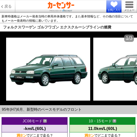
戻る
お気に入り
メニュー
新車時価格はメーカー発表当時の車両本体価格です。また基本情報など、その他の項目について
もメーカー発表時の情報に基いています。
フォルクスワーゲン ゴルフワゴン エクスクルーシブラインの燃費
1/3
95年(H7)6月、新型時のベースモデルのフロント
JC08モード
10・15モード
-km/L(60L)
11.0km/L(60L)
満タン
でどこまで走る？
満タン
でどこまで走る？