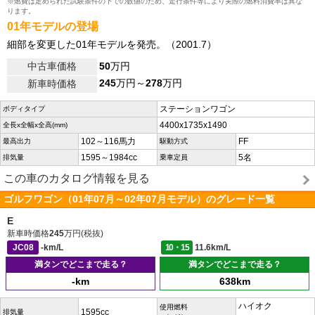
※燃費は定められた試験条件の下での数値のため、走行条件等により実際の燃料消費率は異な
ります。
01年モデルの登場
細部を変更した01年モデルを発売。（2001.7）
中古車価格
50
万円
245
万円～
278
万円
新車時価格
ステーションワゴン
ボディタイプ
4400x1735x1490
全長x全幅x全高(mm)
102～116馬力
FF
最高出力
駆動方式
1595～1984cc
5名
排気量
乗車定員
この車のカタログ情報を見る
ゴルフワゴン（01年07月～02年07月モデル）のグレード一覧
E
新車時価格
245
万円(税抜)
JC08
-km/L
10・15
11.6km/L
満タンでどこまで走る？
満タンでどこまで走る？
-km
638km
ハイオク
使用燃料
1595cc
排気量