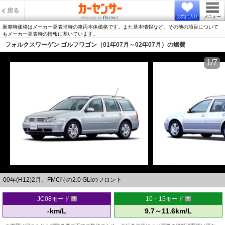
戻る
お気に入り
メニュー
新車時価格はメーカー発表当時の車両本体価格です。また基本情報など、その他の項目について
もメーカー発表時の情報に基いています。
フォルクスワーゲン ゴルフワゴン（01年07月～02年07月）の燃費
1/7
00年(H12)2月、FMC時の2.0 GLiのフロント
JC08モード
10・15モード
-km/L
9.7～11.6km/L