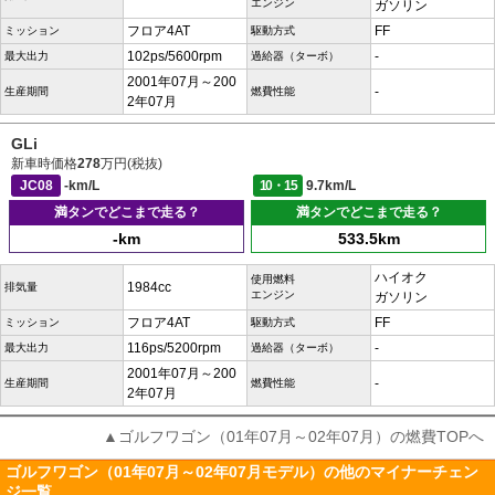
エンジン
ガソリン
フロア4AT
FF
ミッション
駆動方式
102ps/5600rpm
-
最大出力
過給器（ターボ）
2001年07月～200
-
生産期間
燃費性能
2年07月
GLi
新車時価格
278
万円(税抜)
JC08
-km/L
10・15
9.7km/L
満タンでどこまで走る？
満タンでどこまで走る？
-km
533.5km
ハイオク
使用燃料
1984cc
排気量
エンジン
ガソリン
フロア4AT
FF
ミッション
駆動方式
116ps/5200rpm
-
最大出力
過給器（ターボ）
2001年07月～200
-
生産期間
燃費性能
2年07月
▲ゴルフワゴン（01年07月～02年07月）の燃費TOPへ
ゴルフワゴン（01年07月～02年07月モデル）の他のマイナーチェン
ジ一覧