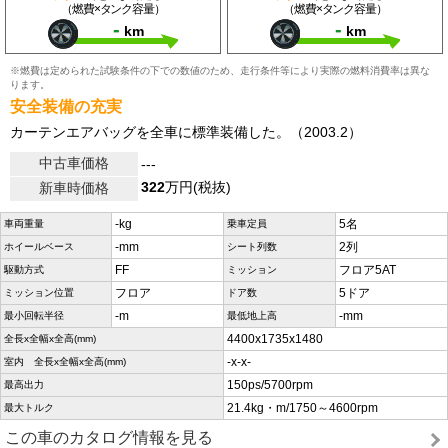
（燃費×タンク容量）
（燃費×タンク容量）
-
-
km
km
※燃費は定められた試験条件の下での数値のため、走行条件等により実際の燃料消費率は異な
ります。
安全装備の充実
カーテンエアバッグを全車に標準装備した。（2003.2）
中古車価格
---
322
万円(税抜)
新車時価格
-kg
5名
車両重量
乗車定員
-mm
2列
ホイールベース
シート列数
FF
フロア5AT
駆動方式
ミッション
フロア
5ドア
ミッション位置
ドア数
-m
-mm
最小回転半径
最低地上高
4400x1735x1480
全長x全幅x全高(mm)
-x-x-
室内 全長x全幅x全高(mm)
150ps/5700rpm
最高出力
21.4kg・m/1750～4600rpm
最大トルク
この車のカタログ情報を見る