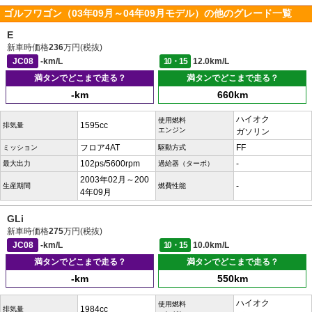
ゴルフワゴン（03年09月～04年09月モデル）の他のグレード一覧
E
新車時価格
236
万円(税抜)
JC08
-km/L
10・15
12.0km/L
満タンでどこまで走る？
満タンでどこまで走る？
-km
660km
ハイオク
使用燃料
1595cc
排気量
エンジン
ガソリン
フロア4AT
FF
ミッション
駆動方式
102ps/5600rpm
-
最大出力
過給器（ターボ）
2003年02月～200
-
生産期間
燃費性能
4年09月
GLi
新車時価格
275
万円(税抜)
JC08
-km/L
10・15
10.0km/L
満タンでどこまで走る？
満タンでどこまで走る？
-km
550km
ハイオク
使用燃料
1984cc
排気量