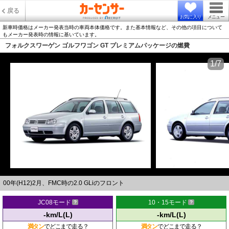
戻る
お気に入り
メニュー
新車時価格はメーカー発表当時の車両本体価格です。また基本情報など、その他の項目について
もメーカー発表時の情報に基いています。
フォルクスワーゲン ゴルフワゴン GT プレミアムパッケージの燃費
1/7
00年(H12)2月、FMC時の2.0 GLiのフロント
JC08モード
10・15モード
-km/L(L)
-km/L(L)
満タン
でどこまで走る？
満タン
でどこまで走る？