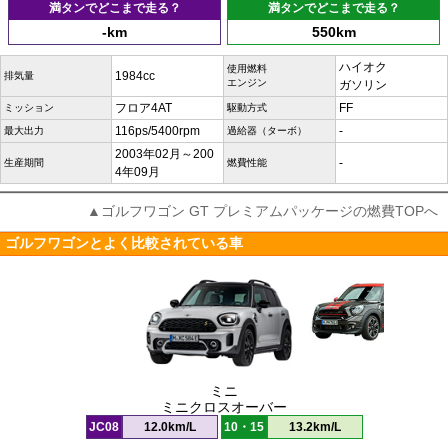
満タンでどこまで走る？
満タンでどこまで走る？
-km
550km
ハイオク
使用燃料
1984cc
排気量
エンジン
ガソリン
フロア4AT
FF
ミッション
駆動方式
116ps/5400rpm
-
最大出力
過給器（ターボ）
2003年02月～200
-
生産期間
燃費性能
4年09月
▲ゴルフワゴン GT プレミアムパッケージの燃費TOPへ
ゴルフワゴンとよく比較されている車
ミニ
ミニクロスオーバー
JC08
12.0km/L
10・15
13.2km/L