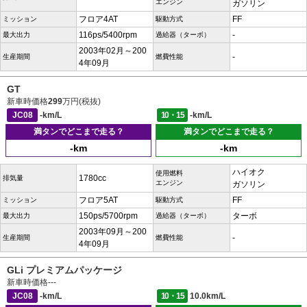
エンジン
ガソリン
フロア4AT
FF
ミッション
駆動方式
116ps/5400rpm
-
最大出力
過給器（ターボ）
2003年02月～200
-
生産期間
燃費性能
4年09月
GT
新車時価格
299
万円(税抜)
JC08
-km/L
10・15
-km/L
満タンでどこまで走る？
満タンでどこまで走る？
-km
-km
ハイオク
使用燃料
1780cc
排気量
エンジン
ガソリン
フロア5AT
FF
ミッション
駆動方式
150ps/5700rpm
ターボ
最大出力
過給器（ターボ）
2003年09月～200
-
生産期間
燃費性能
4年09月
GLi プレミアムパッケージ
新車時価格
---
JC08
-km/L
10・15
10.0km/L