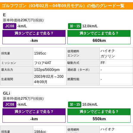
ゴルフワゴン（03年02月～04年09月モデル）の他のグレード一覧
E
新車時価格
236
万円(税抜)
JC08
-km/L
10・15
12.0km/L
満タンでどこまで走る？
満タンでどこまで走る？
-km
660km
ハイオク
使用燃料
1595cc
排気量
エンジン
ガソリン
フロア4AT
FF
ミッション
駆動方式
102ps/5600rpm
-
最大出力
過給器（ターボ）
2003年02月～200
-
生産期間
燃費性能
4年09月
GLi
新車時価格
275
万円(税抜)
JC08
-km/L
10・15
10.0km/L
満タンでどこまで走る？
満タンでどこまで走る？
-km
550km
ハイオク
使用燃料
1984cc
排気量