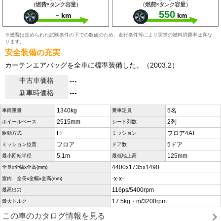
（燃費×タンク容量）
（燃費×タンク容量）
-
550
km
km
※燃費は定められた試験条件の下での数値のため、走行条件等により実際の燃料消費率は異な
ります。
安全装備の充実
カーテンエアバッグを全車に標準装備した。（2003.2）
中古車価格
---
新車時価格
---
1340kg
5名
車両重量
乗車定員
2515mm
2列
ホイールベース
シート列数
FF
フロア4AT
駆動方式
ミッション
フロア
5ドア
ミッション位置
ドア数
5.1m
125mm
最小回転半径
最低地上高
4400x1735x1490
全長x全幅x全高(mm)
-x-x-
室内 全長x全幅x全高(mm)
116ps/5400rpm
最高出力
17.5kg・m/3200rpm
最大トルク
この車のカタログ情報を見る