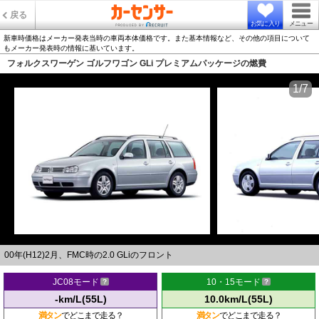
戻る
お気に入り
メニュー
新車時価格はメーカー発表当時の車両本体価格です。また基本情報など、その他の項目について
もメーカー発表時の情報に基いています。
フォルクスワーゲン ゴルフワゴン GLi プレミアムパッケージの燃費
1/7
00年(H12)2月、FMC時の2.0 GLiのフロント
JC08モード
10・15モード
-km/L(55L)
10.0km/L(55L)
満タン
でどこまで走る？
満タン
でどこまで走る？