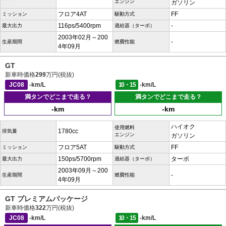
エンジン
ガソリン
フロア4AT
FF
ミッション
駆動方式
116ps/5400rpm
-
最大出力
過給器（ターボ）
2003年02月～200
-
生産期間
燃費性能
4年09月
GT
新車時価格
299
万円(税抜)
JC08
-km/L
10・15
-km/L
満タンでどこまで走る？
満タンでどこまで走る？
-km
-km
ハイオク
使用燃料
1780cc
排気量
エンジン
ガソリン
フロア5AT
FF
ミッション
駆動方式
150ps/5700rpm
ターボ
最大出力
過給器（ターボ）
2003年09月～200
-
生産期間
燃費性能
4年09月
GT プレミアムパッケージ
新車時価格
322
万円(税抜)
JC08
-km/L
10・15
-km/L