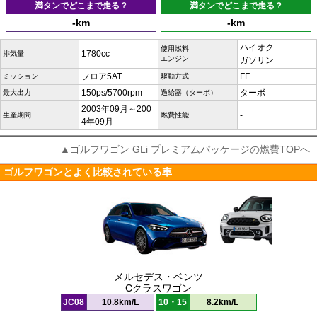
満タンでどこまで走る？
満タンでどこまで走る？
-km
-km
ハイオク
使用燃料
1780cc
排気量
エンジン
ガソリン
フロア5AT
FF
ミッション
駆動方式
150ps/5700rpm
ターボ
最大出力
過給器（ターボ）
2003年09月～200
-
生産期間
燃費性能
4年09月
▲ゴルフワゴン GLi プレミアムパッケージの燃費TOPへ
ゴルフワゴンとよく比較されている車
メルセデス・ベンツ
Cクラスワゴン
JC08
10.8km/L
10・15
8.2km/L