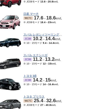
※ JC08モード
13.8
～
20.8
km/L
日産 マーチ
17.6
18.6
WLTC
～
km/L
※ JC08モード
18.4
～
23
km/L
スバル レガシィツーリングワゴン
10.2
14.4
JC08
～
km/L
※ 10・15モード
9.4
～
14.4
km/L
スバル エクシーガ
11.2
13.2
JC08
～
km/L
※ 10・15モード
12
～
15
km/L
トヨタ bB
14.2
15
JC08
～
km/L
※ 10・15モード
14
～
16.4
km/L
トヨタ プリウス
25.4
32.6
WLTC
～
km/L
※ JC08モード
27
～
40.8
km/L