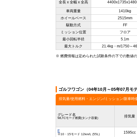
全長 x 全幅 x 全高
4400x1735x148
車両重量
1410kg
ホイールベース
2515mm
駆動方式
FF
ミッション位置
フロア
最小回転半径
5.1m
最大トルク
21.4kg・m/1750～4
※ 燃費情報は定められた試験条件の下での数値
ゴルフワゴン（04年10月～05年07月
排気量/使用燃料・エンジン/ミッション/新車時
グレード名
排気量
WLTCモード燃費(タンク容量)
E
1595cc
※10・15モード 12km/L (55L)