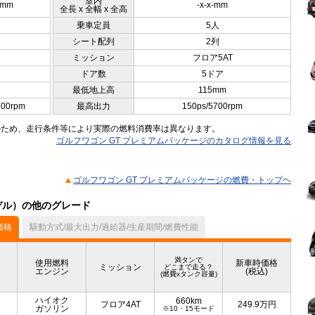
室内
0mm
-x-x-mm
全長 x 全幅 x 全高
乗車定員
5人
シート配列
2列
ミッション
フロア5AT
ドア数
5ドア
最低地上高
115mm
600rpm
最高出力
150ps/5700rpm
のため、走行条件等により実際の燃料消費率は異なります。
ゴルフワゴン GT プレミアムパッケージのカタログ情報を見る
ゴルフワゴン GT プレミアムパッケージの燃費・トップヘ
モデル）の他のグレード
価格
駆動方式/最大出力/過給器/生産期間/燃費性能
満タンで
使用燃料
新車時価格
ミッション
どこまで走る？
エンジン
(税込)
(燃費xタンク容量)
ハイオク
660km
フロア4AT
249.9
万円
ガソリン
※10・15モード