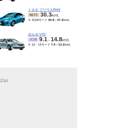
トヨタ プリウスPHV
30.3
WLTC
km/L
※ JC08モード
30.8
～
37.2
km/L
ボルボ V70
9.1
14.8
JC08
～
km/L
※ 10・15モード
7.5
～
13.2
km/L
デル)