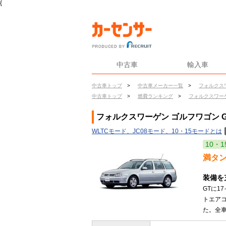
{
中古車
輸入車
中古車トップ
>
中古車メーカー一覧
>
フォルクス
中古車トップ
>
燃費ランキング
>
フォルクスワー
フォルクスワーゲン ゴルフワゴン 
WLTCモード、JC08モード、10・15モードとは
10・1
満タ
装備を
GTに1
トエア
た。全車