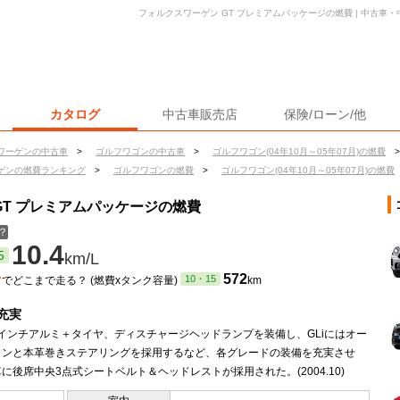
フォルクスワーゲン GT プレミアムパッケージの燃費 | 中古車
カタログ
中古車販売店
保険/ローン/他
ワーゲンの中古車
>
ゴルフワゴンの中古車
>
ゴルフワゴン(04年10月～05年07月)の燃費
>
ゲンの燃費ランキング
>
ゴルフワゴンの燃費
>
ゴルフワゴン(04年10月～05年07月)の燃費
GT プレミアムパッケージの燃費
？
10.4
5
km/L
ン
572
10・15
でどこまで走る？ (燃費xタンク容量)
km
充実
7インチアルミ＋タイヤ、ディスチャージヘッドランプを装備し、GLiにはオー
コンと本革巻きステアリングを採用するなど、各グレードの装備を充実させ
に後席中央3点式シートベルト＆ヘッドレストが採用された。(2004.10)