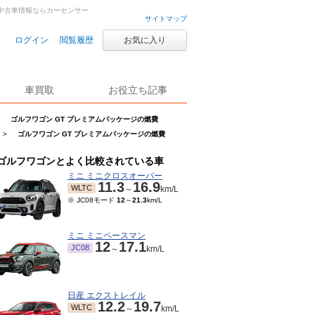
・中古車情報ならカーセンサー
サイトマップ
ログイン
閲覧履歴
お気に入り
車買取
お役立ち記事
ゴルフワゴン GT プレミアムパッケージの燃費
>
ゴルフワゴン GT プレミアムパッケージの燃費
ゴルフワゴンとよく比較されている車
ミニ ミニクロスオーバー
11.3
16.9
WLTC
～
km/L
※ JC08モード
12
～
21.3
km/L
ミニ ミニペースマン
12
17.1
JC08
～
km/L
日産 エクストレイル
12.2
19.7
WLTC
～
km/L