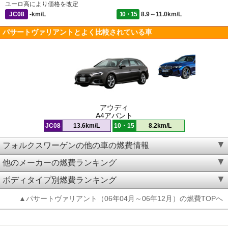
ユーロ高により価格を改定
JC08
-km/L
10・15
8.9～11.0km/L
パサートヴァリアントとよく比較されている車
アウディ
A4アバント
JC08
13.6km/L
10・15
8.2km/L
フォルクスワーゲンの他の車の燃費情報
他のメーカーの燃費ランキング
ボディタイプ別燃費ランキング
▲パサートヴァリアント（06年04月～06年12月）の燃費TOPへ