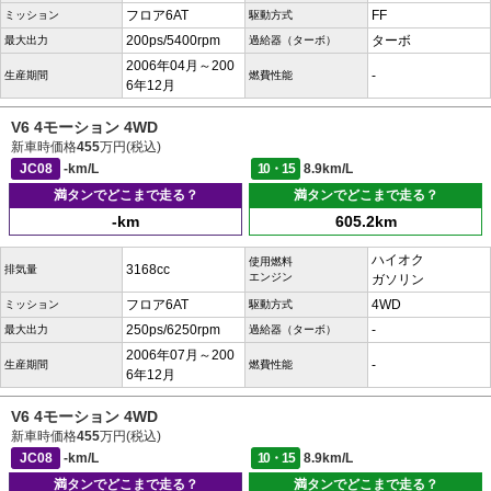
フロア6AT
FF
ミッション
駆動方式
200ps/5400rpm
ターボ
最大出力
過給器（ターボ）
2006年04月～200
-
生産期間
燃費性能
6年12月
V6 4モーション 4WD
新車時価格
455
万円(税込)
JC08
-km/L
10・15
8.9km/L
満タンでどこまで走る？
満タンでどこまで走る？
-km
605.2km
ハイオク
使用燃料
3168cc
排気量
エンジン
ガソリン
フロア6AT
4WD
ミッション
駆動方式
250ps/6250rpm
-
最大出力
過給器（ターボ）
2006年07月～200
-
生産期間
燃費性能
6年12月
V6 4モーション 4WD
新車時価格
455
万円(税込)
JC08
-km/L
10・15
8.9km/L
満タンでどこまで走る？
満タンでどこまで走る？