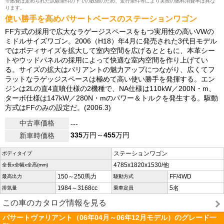
※燃費は定められた試験条件の下での数値のため、走行条件等により実際の燃料消費率は異な
ります。
使い勝手を高めパサートベースのステーションワゴン
FF方式の採用で広大なラゲージスペースをもつ実用性の高いVWの
ミドルサイズワゴン。2006（H18）年4月に発売された3代目モデル
ではボディサイズを拡大して室内空間を広げるとともに、本革シー
トやウッドパネルの採用によって快適な室内空間を作り上げてい
る。サイズの拡大はバリアントの魅力アップにつながり、広くてフ
ラットなラゲッジスペースは極めて高い使い勝手を発揮する。エン
ジンは2Lの直4直噴仕様の2機種で、NA仕様は110kW／200N・m、
ターボ仕様は147kW／280N・mのパワー＆トルクを発生する。駆動
方式はFFのみの設定だ。(2006.3)
中古車価格
---
335
万円～
455
万円
新車時価格
ステーションワゴン
ボディタイプ
4785x1820x1530/他
全長x全幅x全高(mm)
150～250馬力
FF/4WD
最高出力
駆動方式
1984～3168cc
5名
排気量
乗車定員
この車のカタログ情報を見る
パサートヴァリアント（06年04月～06年12月モデル）のグレード一