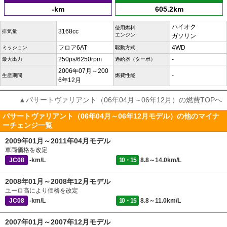
-km
605.2km
ハイオク
使用燃料
3168cc
排気量
エンジン
ガソリン
フロア6AT
4WD
ミッション
駆動方式
250ps/6250rpm
-
最大出力
過給器（ターボ）
2006年07月～200
-
生産期間
燃費性能
6年12月
▲パサートヴァリアント（06年04月～06年12月）の燃費TOPへ
パサートヴァリアント（06年04月～06年12月モデル）の他のマイナ
ーチェンジ一覧
2009年01月～2011年04月モデル
車両価格を改定
JC08
-km/L
10・15
8.8～14.0km/L
2008年01月～2008年12月モデル
ユーロ高により価格を改定
JC08
-km/L
10・15
8.8～11.0km/L
2007年01月～2007年12月モデル