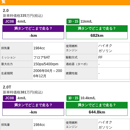
覧
2.0
新車時価格
335
万円(税込)
JC08
-km/L
10・15
11km/L
満タンでどこまで走る？
満タンでどこまで走る？
-km
682km
ハイオク
使用燃料
1984cc
排気量
エンジン
ガソリン
フロア6AT
FF
ミッション
駆動方式
150ps/5400rpm
-
最大出力
過給器（ターボ）
2006年04月～200
-
生産期間
燃費性能
6年12月
2.0T
新車時価格
381
万円(税込)
JC08
-km/L
10・15
10.4km/L
満タンでどこまで走る？
満タンでどこまで走る？
-km
644.8km
ハイオク
使用燃料
1984cc
排気量
エンジン
ガソリン