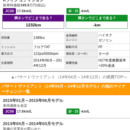
Rライン エディション
新車時価格
349.9
万円(税込)
JC08
17.6km/L
10・15
-km/L
満タンでどこまで走る？
満タンでどこまで走る？
1232km
-km
ハイオク
使用燃料
1389cc
排気量
エンジン
ガソリン
フロア7AT
FF
ミッション
駆動方式
122ps/5000rpm
ターボ
最大出力
過給器（ターボ）
2014年06月～201
H27年度燃費基準
生産期間
燃費性能
4年12月
+20%達成
▲パサートヴァリアント（14年04月～14年12月）の燃費TOPへ
パサートヴァリアント（14年04月～14年12月モデル）の他のマイナ
ーチェンジ一覧
2015年01月～2015年06月モデル
車両価格を改定
JC08
17.6km/L
10・15
-km/L
2013年04月～2014年03月モデル
装備の充実化が図られた