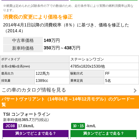
※燃費は定められた試験条件の下での数値のため、走行条件等により実際の燃料消費率は異な
ります。
消費税の変更により価格を修正
2014年4月1日以降の消費税率（8％）に基づき、価格を修正した
（2014.4）
中古車価格
149
万円
350
万円～
438
万円
新車時価格
ステーションワゴン
ボディタイプ
4785x1820x1530/他
全長x全幅x全高(mm)
122馬力
FF
最高出力
駆動方式
1389cc
5名
排気量
乗車定員
この車のカタログ情報を見る
パサートヴァリアント（14年04月～14年12月モデル）のグレード一
覧
TSI コンフォートライン
新車時価格
365.7
万円(税込)
JC08
17.6km/L
10・15
-km/L
満タンでどこまで走る？
満タンでどこまで走る？