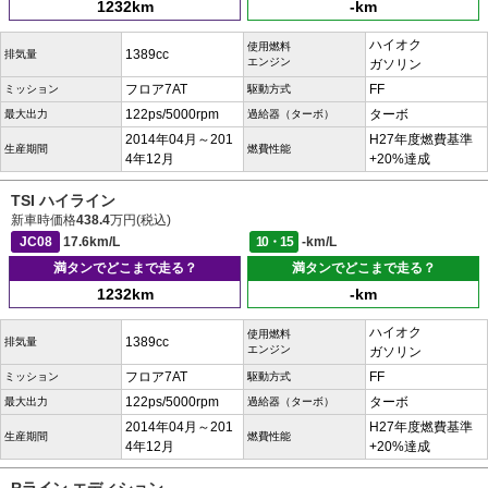
1232km
-km
ハイオク
使用燃料
1389cc
排気量
エンジン
ガソリン
フロア7AT
FF
ミッション
駆動方式
122ps/5000rpm
ターボ
最大出力
過給器（ターボ）
2014年04月～201
H27年度燃費基準
生産期間
燃費性能
4年12月
+20%達成
TSI ハイライン
新車時価格
438.4
万円(税込)
JC08
17.6km/L
10・15
-km/L
満タンでどこまで走る？
満タンでどこまで走る？
1232km
-km
ハイオク
使用燃料
1389cc
排気量
エンジン
ガソリン
フロア7AT
FF
ミッション
駆動方式
122ps/5000rpm
ターボ
最大出力
過給器（ターボ）
2014年04月～201
H27年度燃費基準
生産期間
燃費性能
4年12月
+20%達成