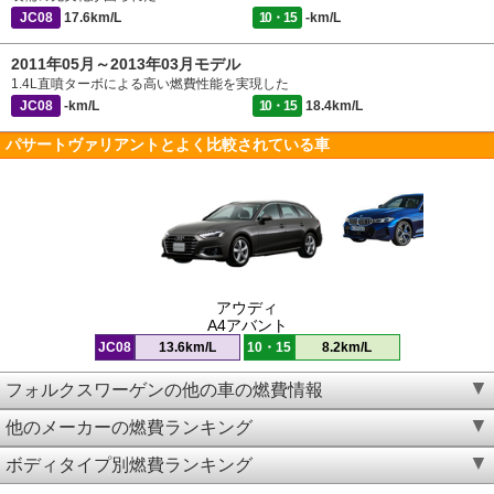
JC08
17.6km/L
10・15
-km/L
2011年05月～2013年03月モデル
1.4L直噴ターボによる高い燃費性能を実現した
JC08
-km/L
10・15
18.4km/L
パサートヴァリアントとよく比較されている車
アウディ
A4アバント
JC08
13.6km/L
10・15
8.2km/L
フォルクスワーゲンの他の車の燃費情報
他のメーカーの燃費ランキング
ボディタイプ別燃費ランキング