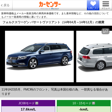
戻る
お気に入り
メニュー
新車時価格はメーカー発表当時の車両本体価格です。また基本情報など、その他の項目について
もメーカー発表時の情報に基いています。
フォルクスワーゲン パサートヴァリアント（14年04月～14年12月）の燃費
1/7
11年(H23)5月、FMC時のフロント。写真は本国仕様の為、一部異なる場合があ
ります
JC08モード
10・15モード
17.6km/L
-km/L