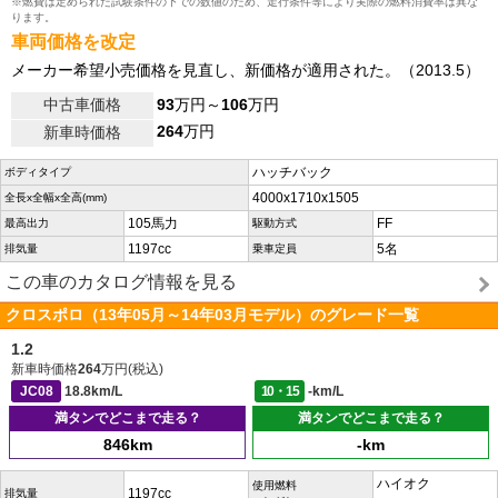
※燃費は定められた試験条件の下での数値のため、走行条件等により実際の燃料消費率は異な
ります。
車両価格を改定
メーカー希望小売価格を見直し、新価格が適用された。（2013.5）
中古車価格
93
万円～
106
万円
264
万円
新車時価格
ハッチバック
ボディタイプ
4000x1710x1505
全長x全幅x全高(mm)
105馬力
FF
最高出力
駆動方式
1197cc
5名
排気量
乗車定員
この車のカタログ情報を見る
クロスポロ（13年05月～14年03月モデル）のグレード一覧
1.2
新車時価格
264
万円(税込)
JC08
18.8km/L
10・15
-km/L
満タンでどこまで走る？
満タンでどこまで走る？
846km
-km
ハイオク
使用燃料
1197cc
排気量