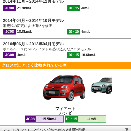
2014年11月～2014年12月モデル
JC08
21.9km/L
10・15
-km/L
2014年04月～2014年10月モデル
消費税の変更により価格を修正
JC08
18.8km/L
10・15
-km/L
2010年06月～2013年04月モデル
ポロをベースにSUVテイストを盛り込んだクロスモデル
JC08
-km/L
10・15
18.6km/L
クロスポロとよく比較されている車
フィアット
パンダ
JC08
15.5km/L
10・15
-km/L
フォルクスワーゲンの他の車の燃費情報