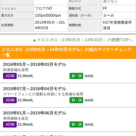
エンジン
ガソリン
フロア7AT
FF
ミッション
駆動方式
105ps/5000rpm
ターボ
最大出力
過給器（ターボ）
2013年05月～201
H27年度燃費基準
生産期間
燃費性能
4年03月
達成
▲クロスポロ（13年05月～14年03月）の燃費TOPへ
クロスポロ（13年05月～14年03月モデル）の他のマイナーチェンジ
一覧
2016年05月～2018年03月モデル
快適装備を採用
JC08
21.9km/L
10・15
-km/L
2015年07月～2016年04月モデル
スマートフォンとの連動を容易にする装備を採用
JC08
21.9km/L
10・15
-km/L
2015年01月～2015年06月モデル
車両価格を改定
JC08
21.9km/L
10・15
-km/L