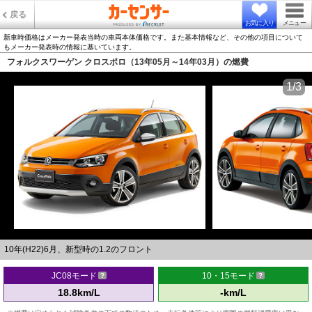
戻る
お気に入り
メニュー
新車時価格はメーカー発表当時の車両本体価格です。また基本情報など、その他の項目について
もメーカー発表時の情報に基いています。
フォルクスワーゲン クロスポロ（13年05月～14年03月）の燃費
1/3
10年(H22)6月、新型時の1.2のフロント
JC08モード
10・15モード
18.8km/L
-km/L