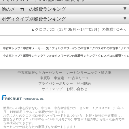
他のメーカーの燃費ランキング
ボディタイプ別燃費ランキング
▲クロスポロ（13年05月～14年03月）の燃費TOPへ
中古車トップ
中古車メーカー一覧
フォルクスワーゲンの中古車
クロスポロの中古車
クロス
中古車トップ
燃費ランキング
フォルクスワーゲンの燃費ランキング
クロスポロの燃費
クロ
中古車情報ならカーセンサー
カーセンサーエッジ・輸入車
車買取・車査定
中古車リース
プライバシーポリシー
利用規約
サイトマップ
お問い合わせ
燃費のいい車を探すなら、中古車・中古車情報のカーセンサー！クロスポロ（13年05
月～14年03月モデル）の燃費が分かります。
お気に入りのクロスポロモデルやグレードを見つけたら、お得・納得の中古車探し。
豊富なクロスポロ（13年05月～14年03月モデル）中古車情報の中から様々な条件で中
古車検索ができます。
カーセンサーはあなたの車選びをサポートします！