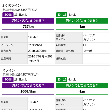
2.0 Rライン
新車時価格
345.9
万円(税込)
JC08
13.4km/L
10・15
-km/L
満タンでどこまで走る？
満タンでどこまで走る？
737km
-km
ハイオク
使用燃料
1984cc
排気量
エンジン
ガソリン
フロア6AT
FF
ミッション
駆動方式
211ps/6200rpm
ターボ
最大出力
過給器（ターボ）
2016年09月～201
-
生産期間
燃費性能
7年06月
Rライン
新車時価格
294.5
万円(税込)
JC08
18.3km/L
10・15
-km/L
満タンでどこまで走る？
満タンでどこまで走る？
1006.5km
-km
ハイオク
使用燃料
1394cc
排気量
エンジン
ガソリン
ミッション
駆動方式