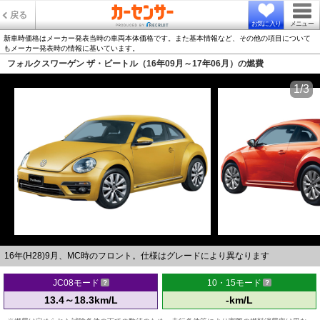
戻る
お気に入り
メニュー
新車時価格はメーカー発表当時の車両本体価格です。また基本情報など、その他の項目について
もメーカー発表時の情報に基いています。
フォルクスワーゲン ザ・ビートル（16年09月～17年06月）の燃費
1/3
16年(H28)9月、MC時のフロント。仕様はグレードにより異なります
JC08モード
10・15モード
13.4～18.3km/L
-km/L