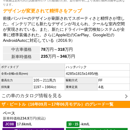
※燃費は定められた試験条件の下での数値のため、走行条件等により実際の燃料消費率は異な
ります。
デザインが変更されて精悍さをアップ
前後バンパーのデザインが刷新されてスポーティさと精悍さが増し
た。インテリアにも新たなデザインが与えられ、クールな室内空間
が実現されている。また、新たにドライバー疲労検知システムが全
車に標準装備された。さらにApple社のCarPlay、Google社の
AndroidAutoに対応している（2016.9）
中古車価格
78
万円～
318
万円
235
万円～
346
万円
新車時価格
ハッチバック
ボディタイプ
4285x1815x1495/他
全長x全幅x全高(mm)
105～211馬力
FF
最高出力
駆動方式
1197～1984cc
4名
排気量
乗車定員
この車のカタログ情報を見る
ザ・ビートル（16年09月～17年06月モデル）のグレード一覧
ベース
新車時価格
234.9
万円(税込)
JC08
17.6km/L
10・15
-km/L