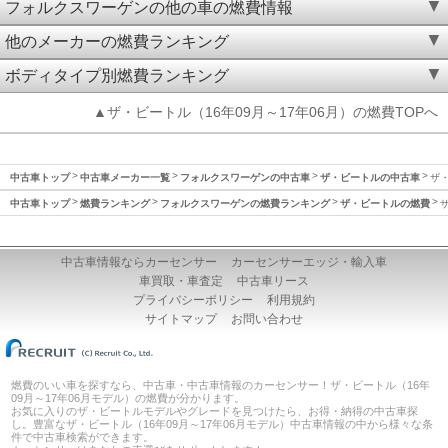
フォルクスワーゲンの他の車の燃費情報
他のメーカーの燃費ランキング
ボディタイプ別燃費ランキング
▲ザ・ビートル（16年09月～17年06月）の燃費TOPへ
中古車トップ
中古車メーカー一覧
フォルクスワーゲンの中古車
ザ・ビートルの中古車
ザ・
中古車トップ
燃費ランキング
フォルクスワーゲンの燃費ランキング
ザ・ビートルの燃費
中古車情報ならカーセンサー
カーセンサーエッジ・輸入車
車買取・車査定
中古車リース
プライバシーポリシー
利用規約
サイトマップ
お問い合わせ
燃費のいい車を探すなら、中古車・中古車情報のカーセンサー！ザ・ビートル（16年
09月～17年06月モデル）の燃費が分かります。
お気に入りのザ・ビートルモデルやグレードを見つけたら、お得・納得の中古車探
し。豊富なザ・ビートル（16年09月～17年06月モデル）中古車情報の中から様々な条
件で中古車検索ができます。