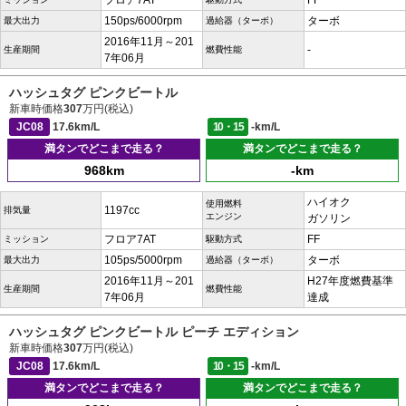
フロア7AT
FF
150ps/6000rpm
ターボ
最大出力
過給器（ターボ）
2016年11月～201
-
生産期間
燃費性能
7年06月
ハッシュタグ ピンクビートル
新車時価格
307
万円(税込)
JC08
17.6km/L
10・15
-km/L
満タンでどこまで走る？
満タンでどこまで走る？
968km
-km
ハイオク
使用燃料
1197cc
排気量
エンジン
ガソリン
フロア7AT
FF
ミッション
駆動方式
105ps/5000rpm
ターボ
最大出力
過給器（ターボ）
2016年11月～201
H27年度燃費基準
生産期間
燃費性能
7年06月
達成
ハッシュタグ ピンクビートル ピーチ エディション
新車時価格
307
万円(税込)
JC08
17.6km/L
10・15
-km/L
満タンでどこまで走る？
満タンでどこまで走る？