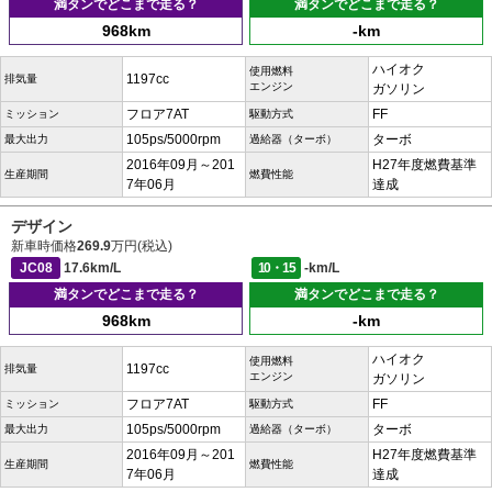
満タンでどこまで走る？
満タンでどこまで走る？
968km
-km
ハイオク
使用燃料
1197cc
排気量
エンジン
ガソリン
フロア7AT
FF
ミッション
駆動方式
105ps/5000rpm
ターボ
最大出力
過給器（ターボ）
2016年09月～201
H27年度燃費基準
生産期間
燃費性能
7年06月
達成
デザイン
新車時価格
269.9
万円(税込)
JC08
17.6km/L
10・15
-km/L
満タンでどこまで走る？
満タンでどこまで走る？
968km
-km
ハイオク
使用燃料
1197cc
排気量
エンジン
ガソリン
フロア7AT
FF
ミッション
駆動方式
105ps/5000rpm
ターボ
最大出力
過給器（ターボ）
2016年09月～201
H27年度燃費基準
生産期間
燃費性能
7年06月
達成