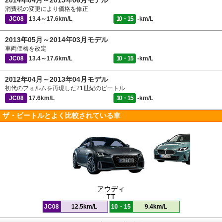
2014年04月～2015年06月モデル
消費税の変更により価格を修正
JC08
13.4～17.6km/L
10・15
-km/L
2013年05月～2014年03月モデル
車両価格を改定
JC08
13.4～17.6km/L
10・15
-km/L
2012年04月～2013年04月モデル
初代のフォルムを再現した21世紀のビートル
JC08
17.6km/L
10・15
-km/L
ザ・ビートルとよく比較されている車
アウディ
TT
JC08
12.5km/L
10・15
9.4km/L