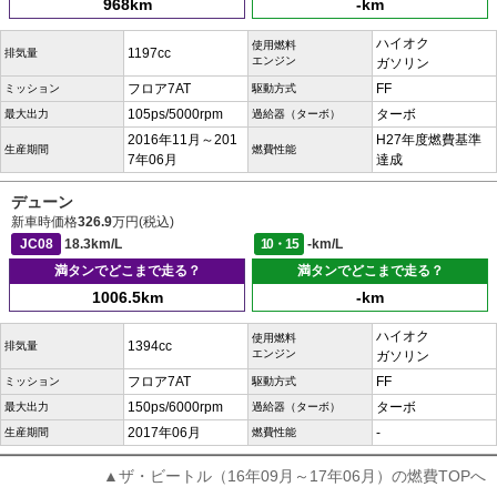
968km
-km
ハイオク
使用燃料
1197cc
排気量
エンジン
ガソリン
フロア7AT
FF
ミッション
駆動方式
105ps/5000rpm
ターボ
最大出力
過給器（ターボ）
2016年11月～201
H27年度燃費基準
生産期間
燃費性能
7年06月
達成
デューン
新車時価格
326.9
万円(税込)
JC08
18.3km/L
10・15
-km/L
満タンでどこまで走る？
満タンでどこまで走る？
1006.5km
-km
ハイオク
使用燃料
1394cc
排気量
エンジン
ガソリン
フロア7AT
FF
ミッション
駆動方式
150ps/6000rpm
ターボ
最大出力
過給器（ターボ）
2017年06月
-
生産期間
燃費性能
▲ザ・ビートル（16年09月～17年06月）の燃費TOPへ