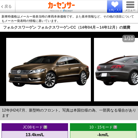
戻る
お気に入り
メニュー
新車時価格はメーカー発表当時の車両本体価格です。また基本情報など、その他の項目について
もメーカー発表時の情報に基いています。
フォルクスワーゲン フォルクスワーゲンCC（14年04月～14年12月）の燃費
1/10
12年(H24)7月、新型時のフロント。写真は本国仕様の為、一部異なる場合があり
ます
JC08モード
10・15モード
13.4km/L
-km/L