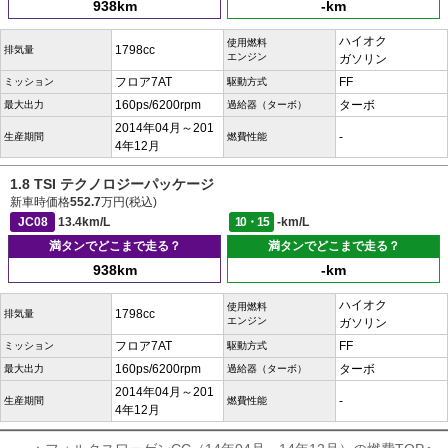
938km
-km
ハイオク
使用燃料
1798cc
排気量
エンジン
ガソリン
フロア7AT
FF
ミッション
駆動方式
160ps/6200rpm
ターボ
最大出力
過給器（ターボ）
2014年04月～201
-
生産期間
燃費性能
4年12月
1.8 TSI テクノロジーパッケージ
新車時価格
552.7
万円(税込)
JC08
13.4km/L
10・15
-km/L
満タンでどこまで走る？
満タンでどこまで走る？
938km
-km
ハイオク
使用燃料
1798cc
排気量
エンジン
ガソリン
フロア7AT
FF
ミッション
駆動方式
160ps/6200rpm
ターボ
最大出力
過給器（ターボ）
2014年04月～201
-
生産期間
燃費性能
4年12月