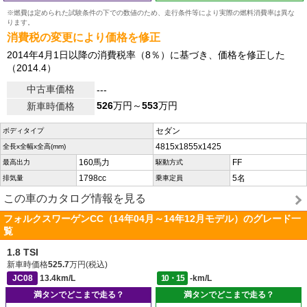
※燃費は定められた試験条件の下での数値のため、走行条件等により実際の燃料消費率は異な
ります。
消費税の変更により価格を修正
2014年4月1日以降の消費税率（8％）に基づき、価格を修正した
（2014.4）
中古車価格
---
526
万円～
553
万円
新車時価格
セダン
ボディタイプ
4815x1855x1425
全長x全幅x全高(mm)
160馬力
FF
最高出力
駆動方式
1798cc
5名
排気量
乗車定員
この車のカタログ情報を見る
フォルクスワーゲンCC（14年04月～14年12月モデル）のグレード一
覧
1.8 TSI
新車時価格
525.7
万円(税込)
JC08
13.4km/L
10・15
-km/L
満タンでどこまで走る？
満タンでどこまで走る？