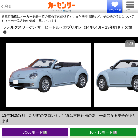
戻る
お気に入り
メニュー
新車時価格はメーカー発表当時の車両本体価格です。また基本情報など、その他の項目について
もメーカー発表時の情報に基いています。
フォルクスワーゲン ザ・ビートル・カブリオレ（14年04月～15年09月）の燃
費
1/3
13年(H25)3月、新型時のフロント。写真は本国仕様の為、一部異なる場合があり
ます
JC08モード
10・15モード