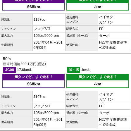
968km
-km
ハイオク
使用燃料
1197cc
排気量
エンジン
ガソリン
フロア7AT
FF
ミッション
駆動方式
105ps/5000rpm
ターボ
最大出力
過給器（ターボ）
2014年04月～201
H27年度燃費基準
生産期間
燃費性能
5年09月
+10%達成
50's
新車時価格
399.1
万円(税込)
JC08
17.6km/L
10・15
-km/L
満タンでどこまで走る？
満タンでどこまで走る？
968km
-km
ハイオク
使用燃料
1197cc
排気量
エンジン
ガソリン
フロア7AT
FF
ミッション
駆動方式
105ps/5000rpm
ターボ
最大出力
過給器（ターボ）
2014年04月～201
H27年度燃費基準
生産期間
燃費性能
5年09月
+10%達成