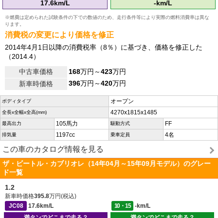
17.6km/L
-km/L
※燃費は定められた試験条件の下での数値のため、走行条件等により実際の燃料消費率は異な
ります。
消費税の変更により価格を修正
2014年4月1日以降の消費税率（8％）に基づき、価格を修正した
（2014.4）
中古車価格
168
万円～
423
万円
396
万円～
420
万円
新車時価格
オープン
ボディタイプ
4270x1815x1485
全長x全幅x全高(mm)
105馬力
FF
最高出力
駆動方式
1197cc
4名
排気量
乗車定員
この車のカタログ情報を見る
ザ・ビートル・カブリオレ（14年04月～15年09月モデル）のグレー
ド一覧
1.2
新車時価格
395.8
万円(税込)
JC08
17.6km/L
10・15
-km/L
満タンでどこまで走る？
満タンでどこまで走る？