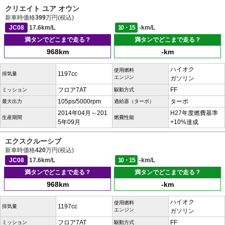
クリエイト ユア オウン
新車時価格
399
万円(税込)
JC08
17.6km/L
10・15
-km/L
満タンでどこまで走る？
満タンでどこまで走る？
968km
-km
ハイオク
使用燃料
1197cc
排気量
エンジン
ガソリン
フロア7AT
FF
ミッション
駆動方式
105ps/5000rpm
ターボ
最大出力
過給器（ターボ）
2014年04月～201
H27年度燃費基準
生産期間
燃費性能
5年09月
+10%達成
エクスクルーシブ
新車時価格
420
万円(税込)
JC08
17.6km/L
10・15
-km/L
満タンでどこまで走る？
満タンでどこまで走る？
968km
-km
ハイオク
使用燃料
1197cc
排気量
エンジン
ガソリン
フロア7AT
FF
ミッション
駆動方式