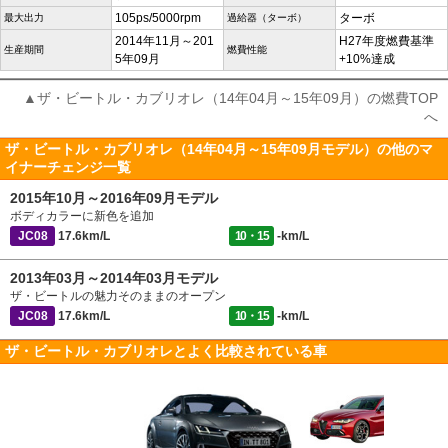
105ps/5000rpm
ターボ
最大出力
過給器（ターボ）
2014年11月～201
H27年度燃費基準
生産期間
燃費性能
5年09月
+10%達成
▲ザ・ビートル・カブリオレ（14年04月～15年09月）の燃費TOP
へ
ザ・ビートル・カブリオレ（14年04月～15年09月モデル）の他のマ
イナーチェンジ一覧
2015年10月～2016年09月モデル
ボディカラーに新色を追加
JC08
17.6km/L
10・15
-km/L
2013年03月～2014年03月モデル
ザ・ビートルの魅力そのままのオープン
JC08
17.6km/L
10・15
-km/L
ザ・ビートル・カブリオレとよく比較されている車