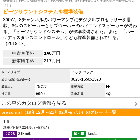
※燃費は定められた試験条件の下での数値のため、走行条件等により実際の燃料消費率は異な
ります。
ビーツサウンドシステムを標準装備
300W、8チャンネルのパワーアンプにデジタルプロセッサーを搭
載、6個のスピーカーとサブウーハーのハイエンドスピーカーが備わ
る、「ビーツサウンドシステム」が標準装備された。また、「パー
クディスタンスコントロール」なども標準装備されている。
（2019.12）
中古車価格
140
万円
217
万円
新車時価格
ハッチバック
ボディタイプ
3625x1650x1520
全長x全幅x全高(mm)
75馬力
FF
最高出力
駆動方式
999cc
4名
排気量
乗車定員
この車のカタログ情報を見る
cross up!（19年12月～21年02月モデル）のグレード一覧
1.0
新車時価格
216.9
万円(税込)
JC08
21km/L
10・15
-km/L