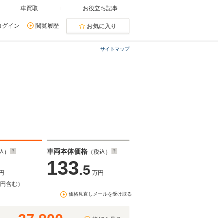
車買取
お役立ち記事
ログイン
閲覧履歴
お気に入り
サイトマップ
車両本体価格
込）
（税込）
133
.5
円
万円
万円含む）
価格見直しメールを受け取る