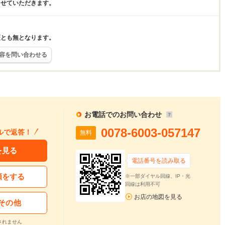
させていただきます。
証とも無となります。
容を問い合わせる
お電話でのお問い合わせ
0078-6003-057147
ルで返答！
無料
を見る
電話番号を読み取る
頼をする
※一部ダイヤル回線、IP・光
回線は利用不可
お店の地図を見る
その他
されません