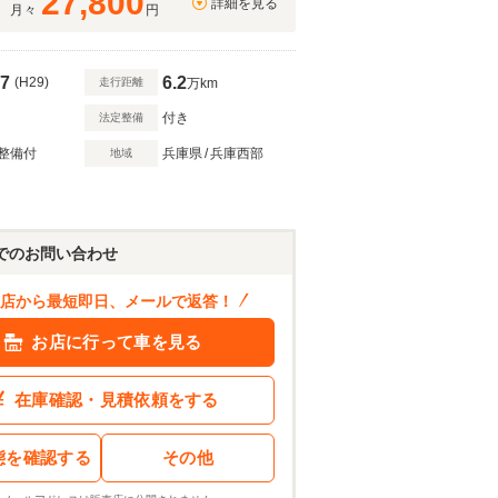
27,800
詳細を見る
月々
円
7
6.2
(H29)
走行距離
万km
付き
法定整備
整備付
兵庫県
/
兵庫西部
地域
145
.0
万円
ン結果を見る
でのお問い合わせ
店から最短即日、メールで返答！
お店に行って車を見る
在庫確認・見積依頼をする
態を確認する
その他