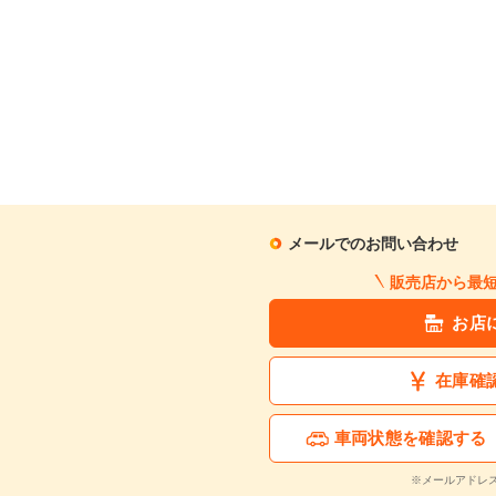
月々の支払額
2
.8
万円
※シミュレーション結果は
※シミュレーションしたロ
この中古車に関
メールでのお問い合わせ
販売店から最
お店
在庫確
車両状態を確認する
※メールアドレ