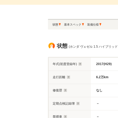
状態
基本スペック
装備仕様
状態
(ホンダ ヴェゼル 1.5 ハイブリッ
年式(初度登録年)
2017(H29)
走行距離
6.2万km
修復歴
なし
定期点検記録簿
－
禁煙車
－