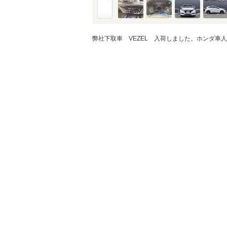
金利
※金利は参考値です。
弊社下取車 VEZEL 入荷しました。ホンダ車人
ボーナス月加
※ボーナスは支払額の5
ボーナス支払
シミュレ
通常ローン・