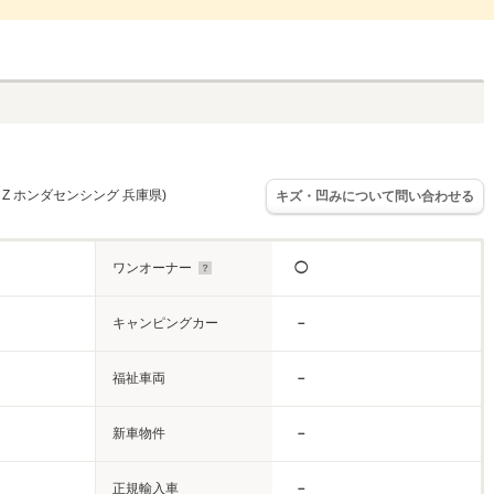
ド Z ホンダセンシング 兵庫県)
キズ・凹みについて問い合わせる
ワンオーナー
◯
キャンピングカー
－
福祉車両
－
新車物件
－
正規輸入車
－