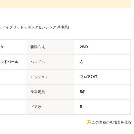
.5 ハイブリッド Z ホンダセンシング 兵庫県)
ＵＶ
駆動方式
2WD
キッドパール
ハンドル
右
ミッション
フロア7AT
乗車定員
5名
ドア数
5
この車種の相場表を見る