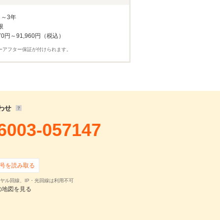
33,674
円
,800
円 ×
59
回
月～3年
0
円 ×
0
回
限
70円～91,960円（税込）
ーアフター保証が付けられます。
わせ
6003-057147
確認・見積依頼
号を読み取る
ヤル回線、IP・光回線は利用不可
の地図を見る