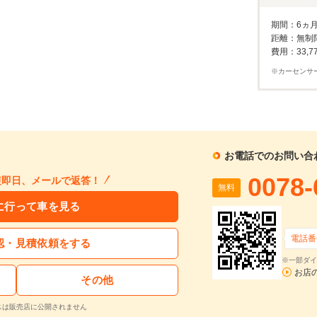
1回目
割賦販売価格：
167.4
万円
2回目以降
27
利息分：
22.4
万円
期間：6ヵ
ボーナス月
距離：無制
支払回数：
60
回
費用：33,7
※カーセンサ
入力された条件で算出した概算金額となります。お支払い金額の目安としてご利用ください。
ーン金利は参考値です。実店舗での金利は異なる場合があります。
するお問い合わせ
お電話でのお問い合
ヴェゼル 1.5 ハイブリッド Z ホンダセンシング
0078-
短即日、メールで返答！
支払総額
車両本体価格
年式
走行距離
無料
2017
6.2
無
145
133.5
在庫
に行って車を見る
万円
万円
(H29)
万km
料
電話番
認・見積依頼をする
再シミュレーションする
※一部ダイ
お店
その他
スは販売店に公開されません