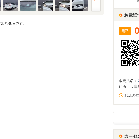
%
お電話
実店舗での金利は異なる場合がありますのでご注意ください。
気のSUVです。
無料
万円
算額
/回
0%が上限です。
回数
回
販売店名：
住所：兵庫
お店の
ーション結果
割賦販売価格内訳
支払総額 で計算
カーセ