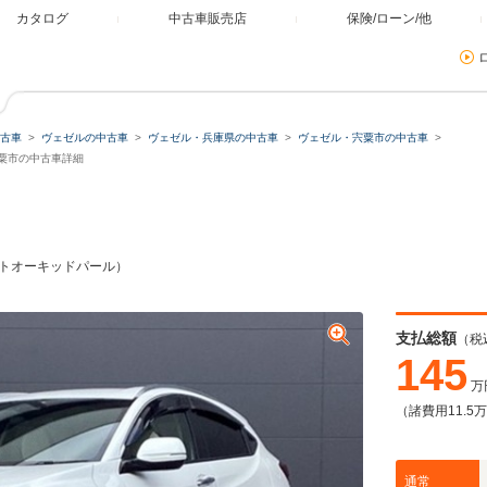
カタログ
中古車販売店
保険/ローン/他
古車
ヴェゼルの中古車
ヴェゼル・兵庫県の中古車
ヴェゼル・宍粟市の中古車
ミュレーター
宍粟市の中古車詳細
類
ワイトオーキッドパール）
残価・据置ローン
支払総額
（税
145
万
（諸費用11.5
本体価格
自由に設定
通常