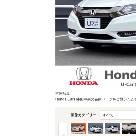
物件価格
頭金
通常ローン・支払総
2
.8
月々の
支払額
万円
支払回数
本体写真
Honda Cars 播但中央の在庫ページをご覧いた
支払回数
画像カテゴリー