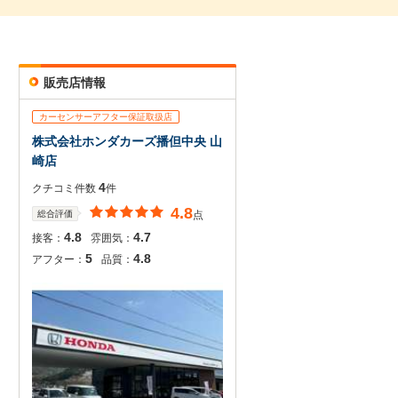
販売店情報
カーセンサーアフター保証取扱店
株式会社ホンダカーズ播但中央 山
崎店
4
クチコミ件数
件
4.8
総合評価
点
4.8
4.7
接客：
雰囲気：
5
4.8
アフター：
品質：