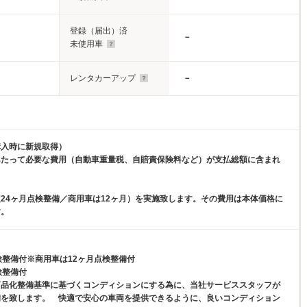
登録（届出）済
－
未使用車
レンタカーアップ
－
購入時に新規取得）
あたって必要な費用（自動車重量税、自賠責保険料など）が支払総額に含まれ
24ヶ月点検整備／商用車は12ヶ月）を実施致します。その費用は本体価格に
す。
検整備付※商用車は12ヶ月点検整備付
検整備付
商品化整備基準に基づくコンディションにする為に、当社サービススタッフが
備を致します。 快適で安心の車両を提供できるように、良いコンディション