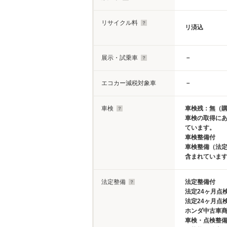
リサイクル料
リ済込
展示・試乗車
－
エコカー減税対象車
－
車検
車検残：無（
車検の取得に
ています。
車検整備付
車検整備（法定
含まれていま
法定整備
法定整備付
法定24ヶ月点
法定24ヶ月点
ホンダ中古車
車検・点検整