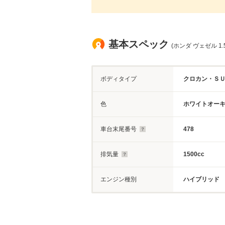
基本スペック
(ホンダ ヴェゼル 1
ボディタイプ
クロカン・Ｓ
色
ホワイトオー
車台末尾番号
478
排気量
1500cc
エンジン種別
ハイブリッド