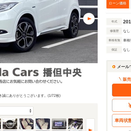
万円
ローン価格
201
年式
万円
なし
修復歴
車検
車検有無
額 で計算
なし
保証
借入額
割賦販売価格：
167.4
万円
シミュレーショ
利息分：
22.4
万円
メール
・金利・ボーナス払い
販売
だき誠にありがとうございます。(1/72枚)
回
5
返済期間
年
車両状