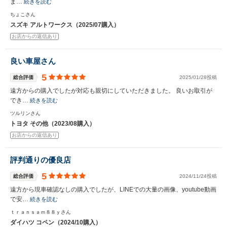
ま…
続きを読む
ちょこさん
スズキ アルトワークス（2025/07購入）
お店からの返信あり
良い車屋さん
5
総合評価
2025/01/28投稿
遠方からの購入でしたが対応も親切にしていただきました。 良いお取引が
でき…
続きを読む
ツルリンさん
トヨタ その他（2023/08購入）
お店からの返信あり
評判通りの優良店
5
総合評価
2024/11/24投稿
遠方から現車確認なしの購入でしたが、LINEでの大量の画像、youtube動画
で安…
続きを読む
ｔｒａｎｓａｍ８８ｙさん
ダイハツ コペン（2024/10購入）