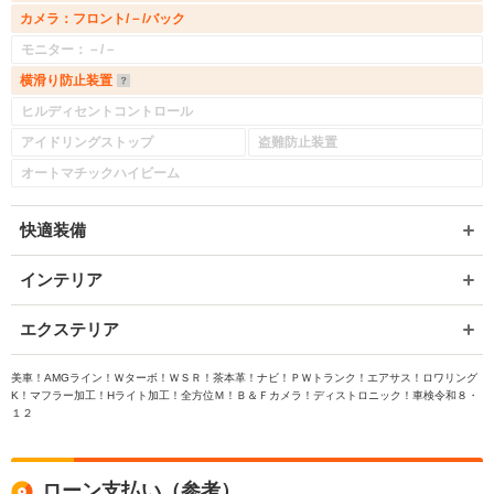
カメラ：フロント/－/バック
モニター：－/－
横滑り防止装置
ヒルディセントコントロール
アイドリングストップ
盗難防止装置
オートマチックハイビーム
快適装備
インテリア
エクステリア
美車！AMGライン！Ｗターボ！ＷＳＲ！茶本革！ナビ！ＰＷトランク！エアサス！ロワリング
K！マフラー加工！Hライト加工！全方位Ｍ！Ｂ＆Ｆカメラ！ディストロニック！車検令和８・
１２
ローン支払い（参考）