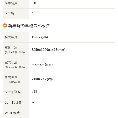
乗車定員
5名
ドア数
4
新車時の車種スペック
発売年月
15(H27)/04
車体寸法
5250x1900x1495(mm)
(全長x全幅x全高)
室内寸法
－x－x－(mm)
(全長x全幅x全高)
車両重量
2180/－/－(kg)
(AT/MT/CVT)
シート列数
2列
10・15燃費
－
WLTC燃費
－