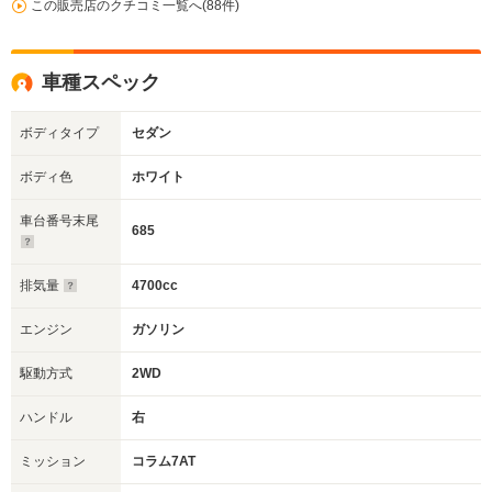
この販売店のクチコミ一覧へ(88件)
車種スペック
ボディタイプ
セダン
ボディ色
ホワイト
車台番号末尾
685
排気量
4700cc
エンジン
ガソリン
駆動方式
2WD
ハンドル
右
ミッション
コラム7AT