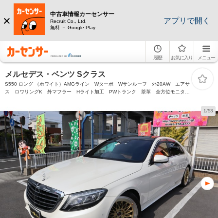
中古車情報カーセンサー
アプリで開く
Recruit Co., Ltd.
無料 － Google Play
履歴
お気に入り
メニュー
メルセデス・ベンツ Sクラス
S550 ロング （ホワイト）AMGライン Wターボ Wサンルーフ 外20AW エアサ
ス ロワリングK 外マフラー Hライト加工 PWトランク 茶革 全方位モニタ
ー Fカメラ 電動サンシェード ディストロニック 車検令和8・12
1/53