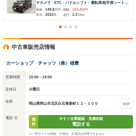
ヤカメラ・ETC・パドルシフト・運転席/助手席シートヒ
ーター・シートバックテーブル・Honda SENSING
149.8
155.4
本体：
万円
総額：
万円
2022
2.3
年式：
年
走行：
万km
中古車販売店情報
カーショップ チャッツ（株）雄豊
営業時間
10:00～19:00
定休日
火曜日
住所
岡山県岡山市北区白石東新町１２－１００
MAP
電話
今すぐ在庫確認・見積依頼
無
電話する
料
※一部ダイヤル回線、IP電話、光電話は利用できません