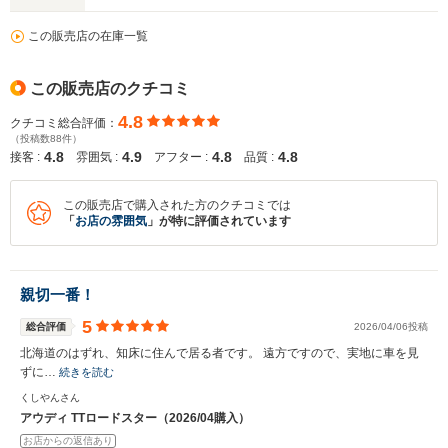
この販売店の在庫一覧
この販売店のクチコミ
4.8
クチコミ総合評価：
（投稿数88件）
4.8
4.9
4.8
4.8
接客 :
雰囲気 :
アフター :
品質 :
この販売店で購入された方のクチコミでは
「
お店の雰囲気
」が特に評価されています
親切一番！
5
入力途中の情報を保存しますか？
総合評価
2026/04/06投稿
北海道のはずれ、知床に住んで居る者です。 遠方ですので、実地に車を見
※次回問い合わせをする際に自動入力されます
ずに…
続きを読む
※保存された情報は
90
日で破棄されます
くしやんさん
アウディ TTロードスター（2026/04購入）
お店からの返信あり
いいえ
はい