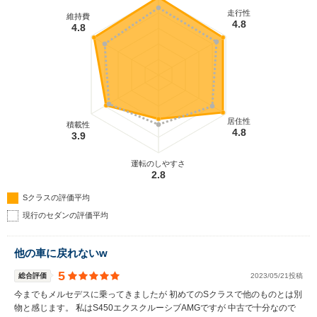
走行性
維持費
4.8
4.8
居住性
積載性
4.8
3.9
運転のしやすさ
2.8
Sクラスの評価平均
現行のセダンの評価平均
他の車に戻れないw
5
総合評価
2023/05/21投稿
今までもメルセデスに乗ってきましたが 初めてのSクラスで他のものとは別
物と感じます。 私はS450エクスクルーシブAMGですが 中古で十分なので