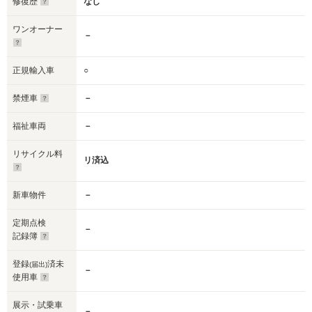
修復歴
なし
ワンオーナー
－
正規輸入車
○
禁煙車
－
福祉車両
－
リサイクル料
リ済込
新車物件
－
定期点検
－
記録簿
登録
済未
(届出)
－
使用車
展示・試乗車
－