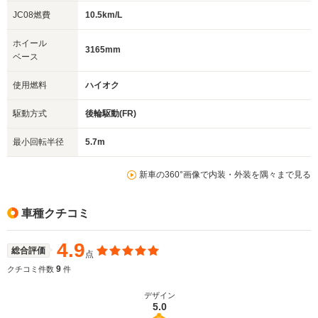
JC08燃費
10.5km/L
ホイール
3165mm
ベース
使用燃料
ハイオク
駆動方式
後輪駆動(FR)
最小回転半径
5.7m
新車の360°画像で内装・外装を隅々まで見る
車種クチコミ
4.9
総合評価
点
9
クチコミ件数
件
デザイン
5.0