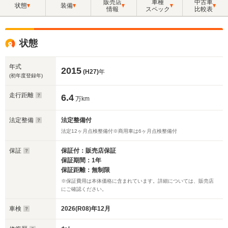
販売店
車種
中古車
状態
装備
情報
スペック
比較表
状態
年式
2015
(H27)
年
(初年度登録年)
走行距離
6.4
万km
法定整備
法定整備付
法定12ヶ月点検整備付※商用車は6ヶ月点検整備付
保証
保証付：販売店保証
保証期間：1年
保証距離：無制限
※保証費用は本体価格に含まれています。詳細については、販売店
にご確認ください。
車検
2026(R08)年12月