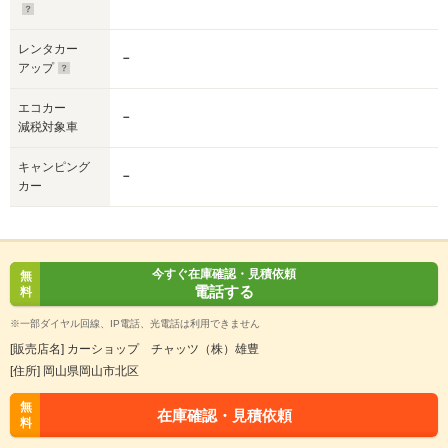
レンタカー
－
アップ
エコカー
－
減税対象車
キャンピング
－
カー
今すぐ在庫確認・見積依頼
無
電話する
料
※一部ダイヤル回線、IP電話、光電話は利用できません
[販売店名] カーショップ チャッツ（株）雄豊
[住所] 岡山県岡山市北区
無
在庫確認・見積依頼
料