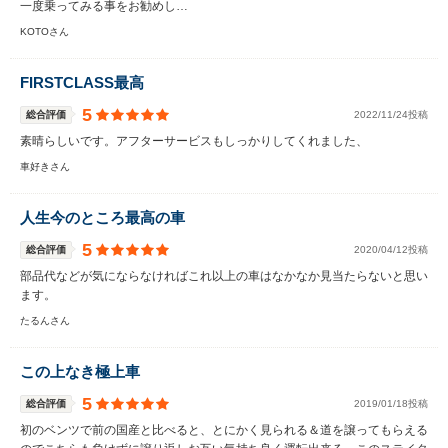
一度乗ってみる事をお勧めし…
KOTOさん
FIRSTCLASS最高
5
総合評価
2022/11/24投稿
素晴らしいです。アフターサービスもしっかりしてくれました、
車好きさん
人生今のところ最高の車
5
総合評価
2020/04/12投稿
部品代などが気にならなければこれ以上の車はなかなか見当たらないと思い
ます。
たるんさん
この上なき極上車
5
総合評価
2019/01/18投稿
初のベンツで前の国産と比べると、とにかく見られる＆道を譲ってもらえる