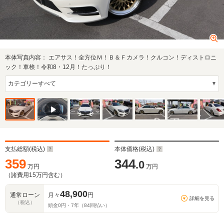
本体写真内容：
エアサス！全方位Ｍ！Ｂ＆Ｆカメラ！クルコン！ディストロニ
ック！車検！令和8・12月！たっぷり！
支払総額(税込)
本体価格(税込)
359
344
.0
万円
万円
（諸費用
15
万円含む）
48,900
通常ローン
月々
円
詳細を見る
（税込）
頭金
0
円・
7
年（
84
回払い）