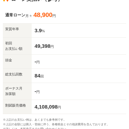
48,900
通常ローン
月々
円
実質年率
3.9
%
初回
49,398
円
お支払い額
頭金
-
円
総支払回数
84
回
ボーナス月
-
円
加算額
割賦販売価格
4,108,098
円
※上記のお支払い例は、あくまでも参考例です。
※上記の金額には購入・登録に伴う、各種税金とその他諸費用を含んでおります。
※詳しくは、各販売店までお問い合わせください。