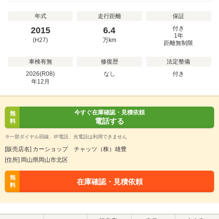
年式
走行距離
保証
付き
2015
6.4
1年
(H27)
万
km
距離無制限
車検有無
修復歴
法定整備
2026(R08)
なし
付き
年
12
月
今すぐ在庫確認・見積依頼
無
電話する
料
※一部ダイヤル回線、IP電話、光電話は利用できません
[販売店名] カーショップ チャッツ（株）雄豊
[住所] 岡山県岡山市北区
無
在庫確認・見積依頼
料