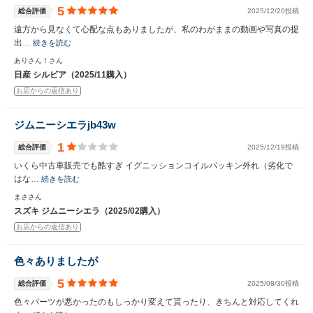
5
総合評価
2025/12/20投稿
遠方から見なくて心配な点もありましたが、私のわがままの動画や写真の提
出…
続きを読む
ありさん！さん
日産 シルビア（2025/11購入）
お店からの返信あり
ジムニーシエラjb43w
1
総合評価
2025/12/19投稿
いくら中古車販売でも酷すぎ イグニッションコイルパッキン外れ（劣化で
はな…
続きを読む
まささん
スズキ ジムニーシエラ（2025/02購入）
お店からの返信あり
色々ありましたが
5
総合評価
2025/08/30投稿
色々パーツが悪かったのもしっかり変えて貰ったり、きちんと対応してくれ