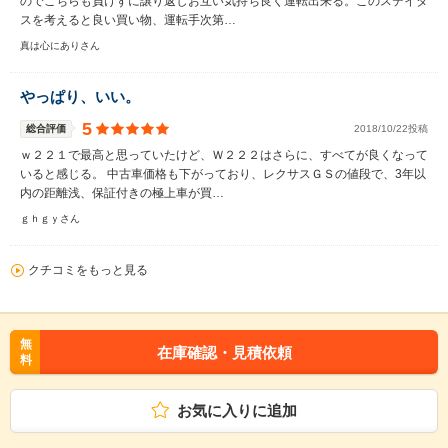
のでこちらも負けずに譲り返しお互い気持ち良く運転出来る。このステイタ
スを考えると良い買い物、運転手次第…
真は心にありさん
やっぱり、いい。
5
総合評価
2018/10/22投稿
ｗ２２１で最高と思っていたけど、Ｗ２２２はさらに、すべてが良くなって
いると感じる。 中古車価格も下がっており、レクサスＧＳの値段で、3年以
内の距離浅、保証付きの極上車が買…
ｇｈｇｙさん
クチコミをもっと見る
無
在庫確認・見積依頼
料
お気に入りに追加