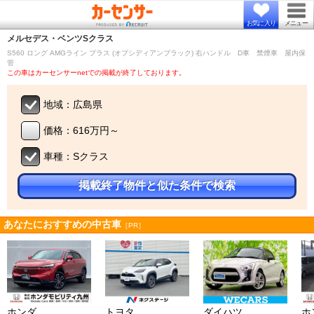
お気に入り
メニュー
メルセデス・ベンツ
Sクラス
S560 ロング AMGライン プラス (オプシディアンブラック) 右ハンドル D車 禁煙車 屋内保
管
この車はカーセンサーnetでの掲載が終了しております。
地域：広島県
価格：616万円～
車種：Sクラス
掲載終了物件と似た条件で検索
あなたにおすすめの中古車
［PR］
ホンダ
トヨタ
ダイハツ
ホ