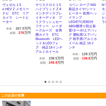
ヴェゼル 1.5
ヤリスクロス 1.5
コペン ローブ 660
N-
e:HEV Z メモリー
ハイブリッド Z 8
新品タイヤ/シート
モ
ナビ ETC リア
インチディスプレ
ヒーター 前席/ヘッ
ン
カメラ シートヒ
イオーディオ プ
ドランプ
ヒ
ーター
リクラッシュセー
LED/ETC/EBD付
ラ
フティー レーダ
ABS/横滑り防止装
267.0
万円
本体：
ークルーズ 全周
置/ターボ/エアバッ
276
万円
総額：
囲カメラ ETC
グ 運転席/エアバッ
Bluetooth LEDヘ
グ 助手席/アルミホ
ッド＆LEDフォ
イール 純正 16イ
グ 純正18インチ
ンチ
アルミホイール
128.3
万円
本体：
238.5
万円
136.8
万円
本体：
総額：
249.9
万円
総額：
このお店の在庫