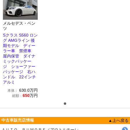
メルセデス・ベン
ツ
Sクラス S560 ロン
グ AMGライン 後
期モデル ディー
ラー車 禁煙車
屋内保管 ダイナ
ミックパッケー
ジ ショーファー
パッケージ 右ハ
ンドル 22インチ
アルミ
630.0
万円
本体：
650
万円
総額：
中古車販売店情報
▲上へ戻る
ＡＵＴＯ ＲＵＭＯＲＥ／アウトルモーレ