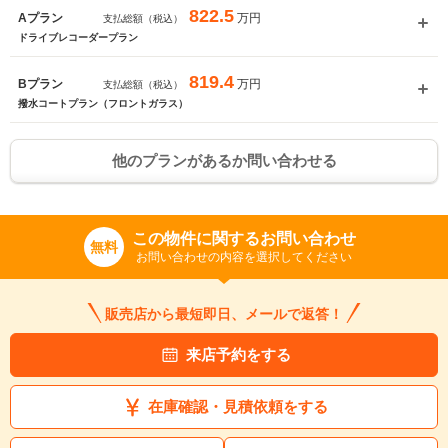
822.5
万円
Aプラン
支払総額（税込）
ドライブレコーダープラン
819.4
万円
Bプラン
支払総額（税込）
撥水コートプラン（フロントガラス）
他のプランがあるか問い合わせる
入力途中の情報を保存しますか？
この物件に関するお問い合わせ
無料
※次回問い合わせをする際に自動入力されます
お問い合わせの内容を選択してください
※保存された情報は
90
日で破棄されます
販売店から最短即日、メールで返答！
いいえ
はい
来店予約をする
在庫確認・見積依頼をする