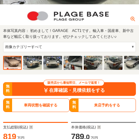
本体写真内容：
初めまして！GARAGE ACT1です。輸入車・国産車、新中古
車など幅広く取り扱っております。ぜひチェックしてみてください♪
販売店から最短即日、メールで返答！
無
在庫確認・見積依頼をする
料
無
無
車両状態を確認する
来店予約をする
料
料
支払総額(税込)
本体価格(税込)
819
789
.0
万円
万円