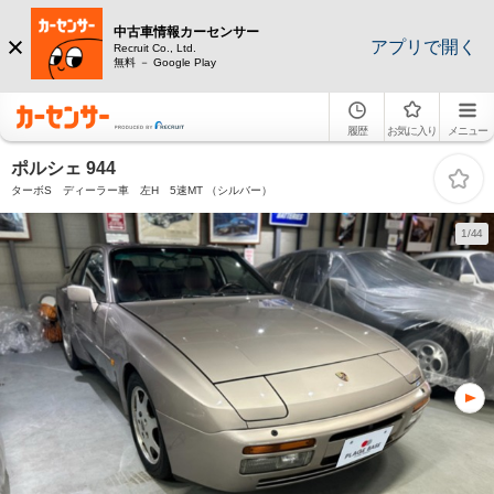
中古車情報カーセンサー
アプリで開く
Recruit Co., Ltd.
無料 － Google Play
履歴
お気に入り
メニュー
ポルシェ 944
ターボS ディーラー車 左H 5速MT （シルバー）
1/44