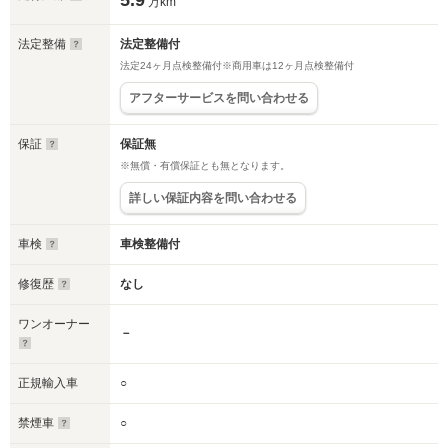
5.9
万km
法定整備
法定整備付
法定24ヶ月点検整備付※商用車は12ヶ月点検整備付
アフターサービスを問い合わせる
保証
保証無
※無償・有償保証とも無となります。
詳しい保証内容を問い合わせる
車検
車検整備付
修復歴
なし
ワンオーナー
－
正規輸入車
○
禁煙車
○