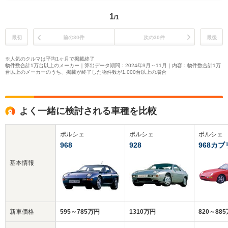
1
/1
最初
前の30件
次の30件
最後
※人気のクルマは平均1ヶ月で掲載終了
物件数合計1万台以上のメーカー｜算出データ期間：2024年9月～11月｜内容：物件数合計1万
台以上のメーカーのうち、掲載が終了した物件数が1,000台以上の場合
よく一緒に検討される車種を比較
ポルシェ
ポルシェ
ポルシェ
968
928
968カ
基本情報
新車価格
595～785万円
1310万円
820～88