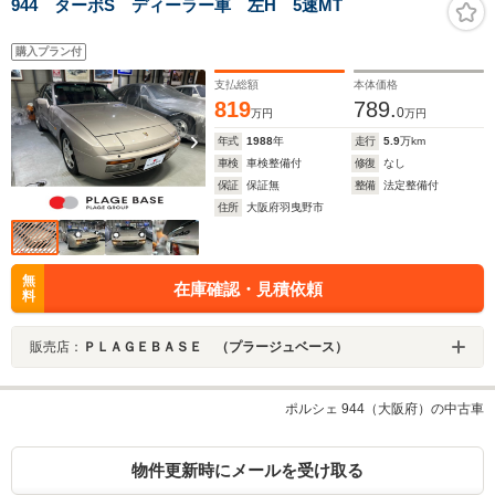
944 ターボS ディーラー車 左H 5速MT
購入プラン付
支払総額
本体価格
819
789.
0
万円
万円
年式
1988
年
走行
5.9
万km
車検
車検整備付
修復
なし
保証
保証無
整備
法定整備付
住所
大阪府羽曳野市
無
在庫確認・見積依頼
料
販売店：
ＰＬＡＧＥＢＡＳＥ （プラージュベース）
ポルシェ 944（大阪府）の中古車
物件更新時にメールを受け取る