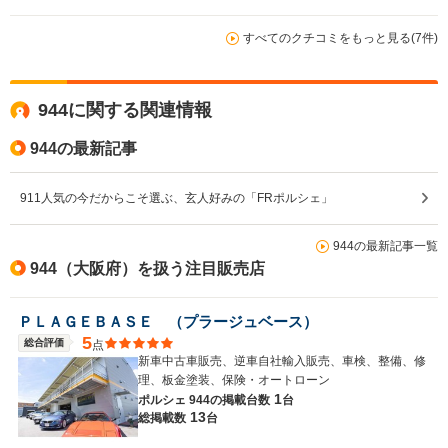
すべてのクチコミをもっと見る(7件)
944に関する関連情報
944の最新記事
911人気の今だからこそ選ぶ、玄人好みの「FRポルシェ」
944の最新記事一覧
944（大阪府）を扱う注目販売店
ＰＬＡＧＥＢＡＳＥ （プラージュベース）
5
総合評価
点
新車中古車販売、逆車自社輸入販売、車検、整備、修
理、板金塗装、保険・オートローン
1
ポルシェ 944の
掲載台数
台
13
総掲載数
台