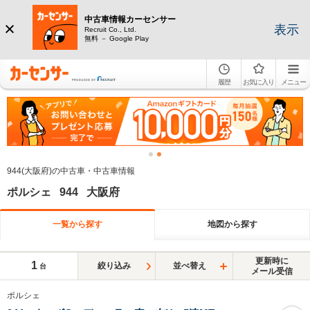
中古車情報カーセンサー
表示
Recruit Co., Ltd.
無料 － Google Play
履歴
お気に入り
メニュー
944(大阪府)の中古車・中古車情報
ポルシェ 944 大阪府
一覧から探す
地図から探す
更新時に
1
絞り込み
並べ替え
台
メール受信
ポルシェ