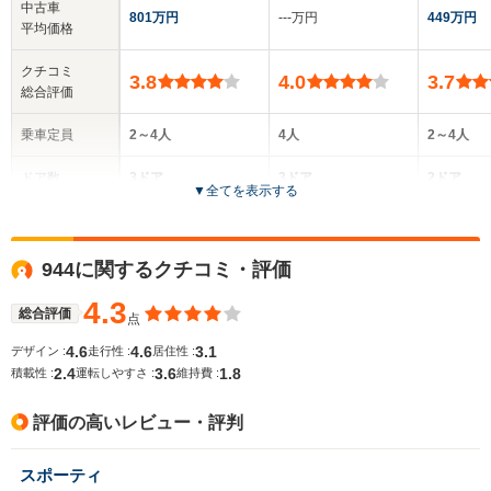
中古車
801万円
‐‐‐万円
449万円
平均価格
クチコミ
3.8
4.0
3.7
総合評価
乗車定員
2～4人
4人
2～4人
ドア数
3ドア
3ドア
2ドア
▼
全てを表示する
全高
全高
-m
1.28m
-
944に関するクチコミ・評価
4.3
総合評価
点
全幅
全幅
サイズ
-m
1.84m
-
4.6
4.6
3.1
デザイン :
走行性 :
居住性 :
全長
全長
(全長x全幅x全高)
2.4
3.6
1.8
積載性 :
運転しやすさ :
維持費 :
-m
4.52m
評価の高いレビュー・評判
ホイールベース
ホイールベース
ホイー
スポーティ
-m
-m