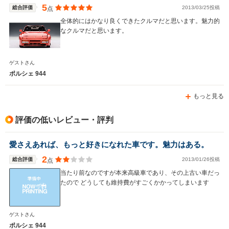
5
総合評価
2013/03/25投稿
点
全体的にはかなり良くできたクルマだと思います。魅力的
なクルマだと思います。
WLTCモード
-
-
-
燃費
ゲストさん
ポルシェ 944
もっと見る
排気量
2990cc
5397cc
2990cc
駆動方式
FR
FR
FR
評価の低いレビュー・評判
愛さえあれば、もっと好きになれた車です。魅力はある。
2
総合評価
2013/01/26投稿
点
当たり前なのですが本来高級車であり、その上古い車だっ
たので どうしても維持費がすごくかかってしまいます
ゲストさん
ポルシェ 944