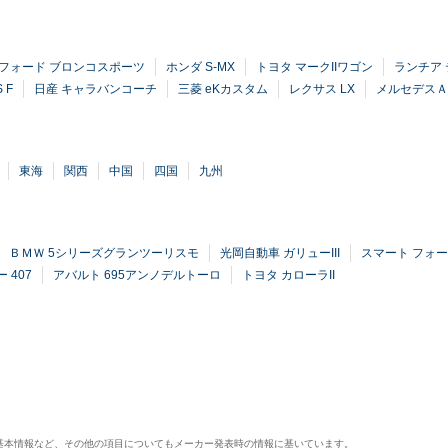
フォード ブロンコスポーツ
ホンダ S-MX
トヨタ マークIIワゴン
ランチア
 F
日産 キャラバンコーチ
三菱 eKカスタム
レクサス LX
メルセデスＡ
東海
関西
中国
四国
九州
ＢＭＷ 5シリーズグランツーリスモ
光岡自動車 ガリューIII
スマート フォ
 407
アバルト 695アンノデルトーロ
トヨタ カローラII
基本情報など、その他の項目についてもメーカー発表時の情報に基いています。