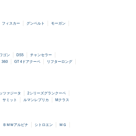
フィスカー
グンペルト
モーガン
ワゴン
DS5
チャンセラー
360
GT 4ドアクーペ
リフターロング
ッツァジータ
2シリーズグランクーペ
サミット
ルマンレプリカ
Mクラス
ＢＭＷアルピナ
シトロエン
ＭＧ