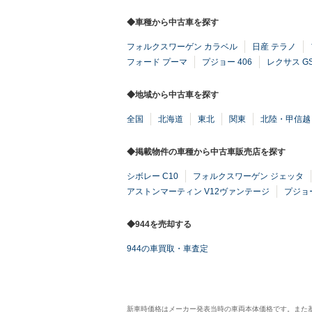
◆車種から中古車を探す
フォルクスワーゲン カラベル
日産 テラノ
フォード プーマ
プジョー 406
レクサス GS
◆地域から中古車を探す
全国
北海道
東北
関東
北陸・甲信越
◆掲載物件の車種から中古車販売店を探す
シボレー C10
フォルクスワーゲン ジェッタ
アストンマーティン V12ヴァンテージ
プジョー
◆944を売却する
944の車買取・車査定
新車時価格はメーカー発表当時の車両本体価格です。また