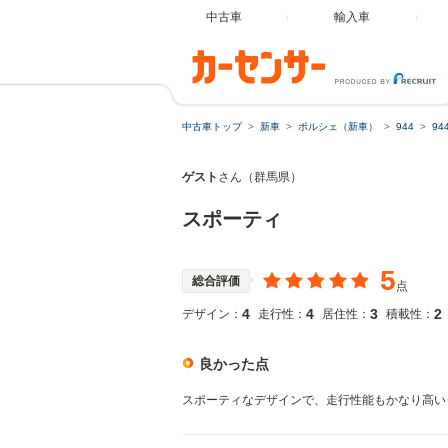
中古車
輸入車
中古車トップ
新車
ポルシェ（新車）
944
9
ゲスト
さん（群馬県）
スポーティ
5
総合評価
点
4
4
3
2
デザイン：
走行性：
居住性：
積載性：
良かった点
スポーティなデザインで、走行性能もかなり高い