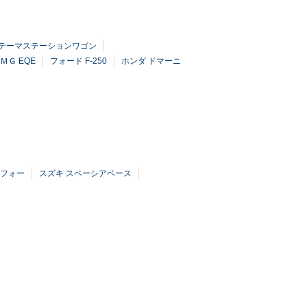
 テーマステーションワゴン
ＭＧ EQE
フォード F-250
ホンダ ドマーニ
ーフォー
スズキ スペーシアベース