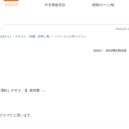
カタログ
中古車販売店
保険/ローン/他
944の
44の口コミ・クチコミ・評価・評判一覧
ゲストさんの車クチコミ
投稿日：
2013年3月25日
3
-
運転しやすさ：
維持費：
クルマだと思います。