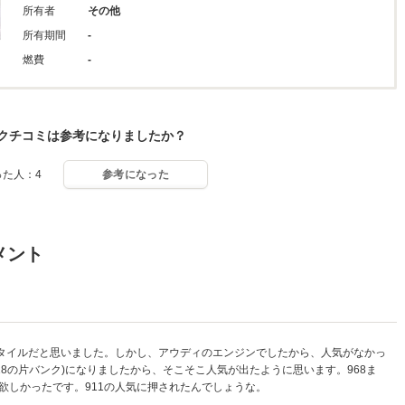
所有者
その他
所有期間
-
燃費
-
クチコミは参考になりましたか？
った人：4
参考になった
メント
スタイルだと思いました。しかし、アウディのエンジンでしたから、人気がなかっ
28の片バンク)になりましたから、そこそこ人気が出たように思います。968ま
欲しかったです。911の人気に押されたんでしょうな。