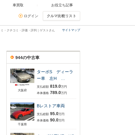
車買取
お役立ち記事
ログイン
クルマ比較リスト
サイトマップ
口コミ・クチコミ・評価・評判｜ゲストさん
944の中古車
ターボS ディーラ
ー車 左H …
819.0
支払総額
万円
大阪府
789.0
本体価格
万円
Bレストア車両
95.0
支払総額
万円
90.0
本体価格
万円
千葉県