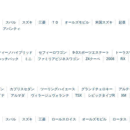
スバル
スズキ
三菱
ＴＤ
オールズモビル
米国スズキ
起亜
アバンティ
ティーノハイブリッド
セフィーロワゴン
9-3スポーツエステート
トーラス
ハッチバック
ミニ
ファミリアビジネスワゴン
Z4クーペ
2008
RX
ダン
カプリスセダン
ツーリングハイエース
グランドチェロキー
アルテ
イナ
アルマダ
ヴィラージュヴォランテ
TSX
シビックタイプR
XM
スバル
スズキ
三菱
ロールスロイス
オールズモビル
ロータス