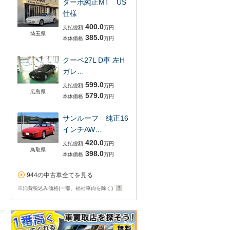
ターボ純正MT US
仕様
400.0
支払総額
万円
埼玉県
385.0
本体価格
万円
クーペ27L D車 左H
ガレ…
599.0
支払総額
万円
広島県
579.0
本体価格
万円
サンルーフ 純正16
インチAW…
420.0
支払総額
万円
鳥取県
398.0
本体価格
万円
944の中古車全てを見る
※消費税込み価格(一部、福祉車両を除く)