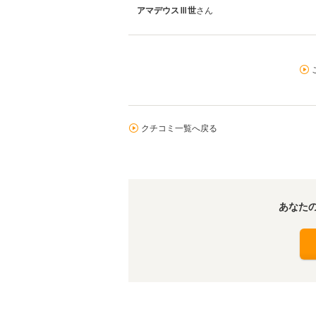
アマデウスⅢ世
さん
クチコミ一覧へ戻る
あなた