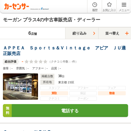
履歴
お気に入り
メニュー
モーガン プラス4の中古車販売店・ディーラー
6
絞り込み
並べ替え
店舗
ＡＰＰＥＡ Ｓｐｏｒｔｓ＆Ｖｉｎｔａｇｅ アピア ＪＵ適
正販売店
-
（クチコミ件数：
-
件）
総合評価
-
-
-
-
接客：
雰囲気：
アフター：
品質：
38
掲載台数
台
所在地
東京都 23区
スタッフ
アフター
フェア
買取
保証
整備
クチコミ
クーポン
無
電話する
料