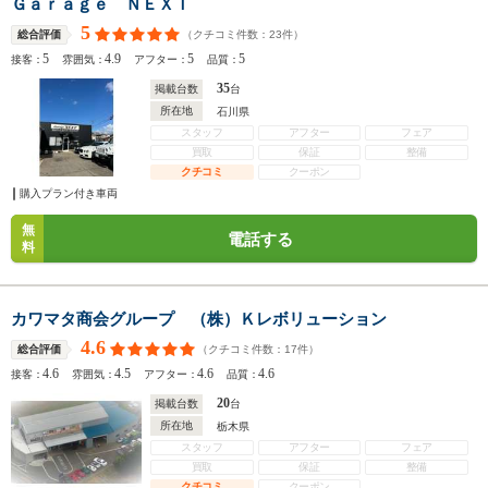
Ｇａｒａｇｅ ＮＥＸＴ
5
（クチコミ件数：
23
件）
総合評価
5
4.9
5
5
接客：
雰囲気：
アフター：
品質：
35
掲載台数
台
所在地
石川県
スタッフ
アフター
フェア
買取
保証
整備
クチコミ
クーポン
購入プラン付き車両
無
電話する
料
カワマタ商会グループ （株）Ｋレボリューション
4.6
（クチコミ件数：
17
件）
総合評価
4.6
4.5
4.6
4.6
接客：
雰囲気：
アフター：
品質：
20
掲載台数
台
所在地
栃木県
スタッフ
アフター
フェア
買取
保証
整備
クチコミ
クーポン