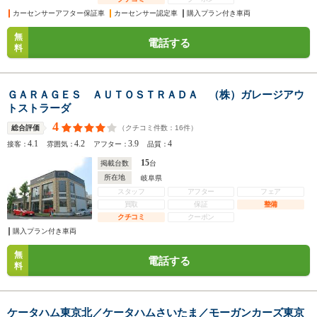
カーセンサーアフター保証車
カーセンサー認定車
購入プラン付き車両
無
電話する
料
ＧＡＲＡＧＥＳ ＡＵＴＯＳＴＲＡＤＡ （株）ガレージアウ
トストラーダ
4
（クチコミ件数：
16
件）
総合評価
4.1
4.2
3.9
4
接客：
雰囲気：
アフター：
品質：
15
掲載台数
台
所在地
岐阜県
スタッフ
アフター
フェア
買取
保証
整備
クチコミ
クーポン
購入プラン付き車両
無
電話する
料
ケータハム東京北／ケータハムさいたま／モーガンカーズ東京