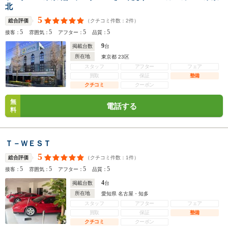
北
5
（クチコミ件数：
2
件）
総合評価
5
5
5
5
接客：
雰囲気：
アフター：
品質：
9
掲載台数
台
所在地
東京都 23区
スタッフ
アフター
フェア
買取
保証
整備
クチコミ
クーポン
無
電話する
料
Ｔ－ＷＥＳＴ
5
（クチコミ件数：
1
件）
総合評価
5
5
5
5
接客：
雰囲気：
アフター：
品質：
4
掲載台数
台
所在地
愛知県 名古屋・知多
スタッフ
アフター
フェア
買取
保証
整備
クチコミ
クーポン