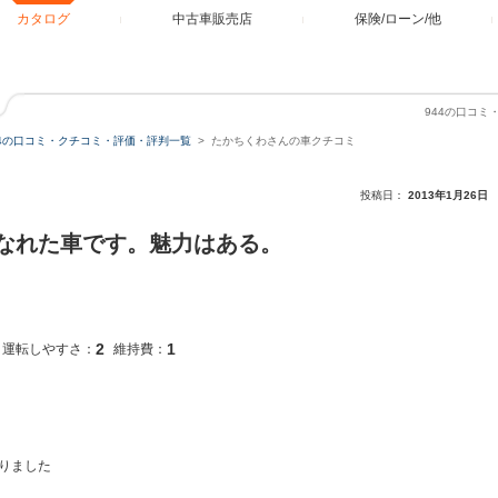
カタログ
中古車販売店
保険/ローン/他
944の口コ
44の口コミ・クチコミ・評価・評判一覧
たかちくわさんの車クチコミ
投稿日：
2013年1月26日
なれた車です。魅力はある。
2
1
運転しやすさ：
維持費：
りました