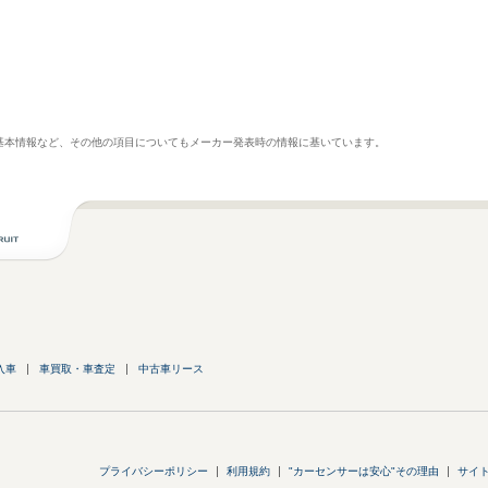
基本情報など、その他の項目についてもメーカー発表時の情報に基いています。
入車
車買取・車査定
中古車リース
プライバシーポリシー
利用規約
"カーセンサーは安心"その理由
サイ