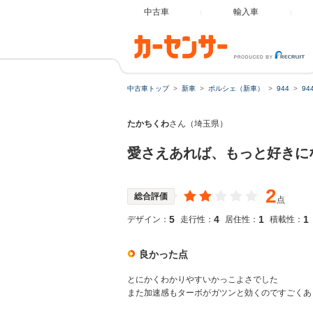
中古車
輸入車
中古車トップ
新車
ポルシェ（新車）
944
9
たかちくわ
さん（埼玉県）
愛さえあれば、もっと好きに
2
総合評価
点
5
4
1
1
デザイン：
走行性：
居住性：
積載性：
良かった点
とにかくわかりやすいかっこよさでした
また加速感もターボがガツンと効くのですごくあ