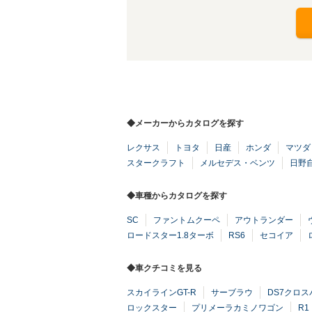
◆メーカーからカタログを探す
レクサス
トヨタ
日産
ホンダ
マツダ
スタークラフト
メルセデス・ベンツ
日野
◆車種からカタログを探す
SC
ファントムクーペ
アウトランダー
ロードスター1.8ターボ
RS6
セコイア
◆車クチコミを見る
スカイラインGT-R
サーブラウ
DS7クロス
ロックスター
プリメーラカミノワゴン
R1