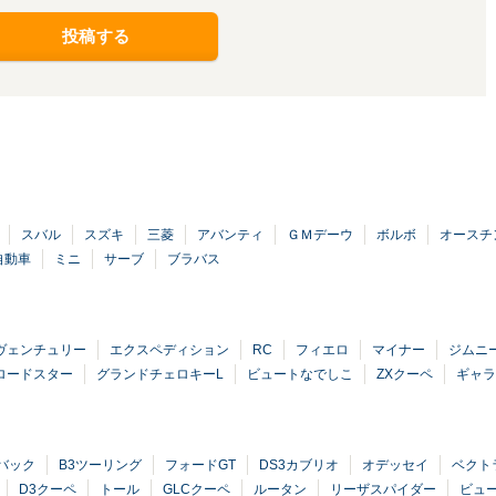
投稿する
スバル
スズキ
三菱
アバンティ
ＧＭデーウ
ボルボ
オースチ
自動車
ミニ
サーブ
ブラバス
ヴェンチュリー
エクスペディション
RC
フィエロ
マイナー
ジムニー
ロードスター
グランドチェロキーL
ビュートなでしこ
ZXクーペ
ギャラ
バック
B3ツーリング
フォードGT
DS3カブリオ
オデッセイ
ベクト
D3クーペ
トール
GLCクーペ
ルータン
リーザスパイダー
ビュ