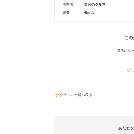
所有者
自分のクルマ
燃費
4km/L
この
参考にな
クチコミ一覧へ戻る
あなた