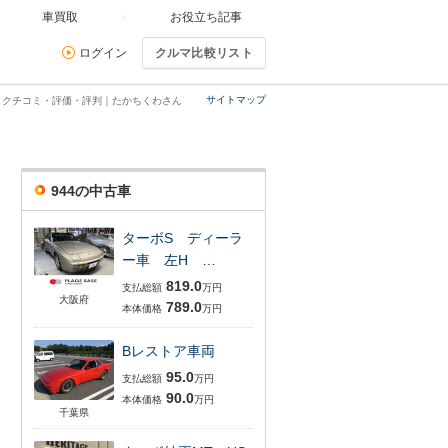
車買取
お役立ち記事
ログイン
クルマ比較リスト
サイトマップ
ミ・クチコミ・評価・評判｜たかちくわさん
944の中古車
ターボS ディーラ
ー車 左H …
819.0
支払総額
万円
大阪府
789.0
本体価格
万円
Bレストア車両
95.0
支払総額
万円
90.0
本体価格
万円
千葉県