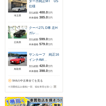
ターボ純正MT US
仕様
400.0
支払総額
万円
埼玉県
385.0
本体価格
万円
クーペ27L D車 左H
ガレ…
599.0
支払総額
万円
広島県
579.0
本体価格
万円
サンルーフ 純正16
インチAW…
420.0
支払総額
万円
鳥取県
398.0
本体価格
万円
944の中古車全てを見る
※消費税込み価格(一部、福祉車両を除く)