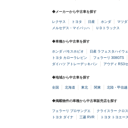
◆メーカーから中古車を探す
レクサス
トヨタ
日産
ホンダ
マツダ
メルセデス・マイバッハ
ＵＤトラックス
◆車種から中古車を探す
ホンダ バモスホビオ
日産 ラフェスタハイウ
トヨタ カローラレビン
フェラーリ 308GTS
ダイハツ アトレーデッキバン
アウディ RS3
◆地域から中古車を探す
全国
北海道
東北
関東
北陸・甲信越
◆掲載物件の車種から中古車販売店を探す
フェラーリ プロサングエ
クライスラー クロ
トヨタ ダイナ
三菱 RVR
トヨタ トヨエー