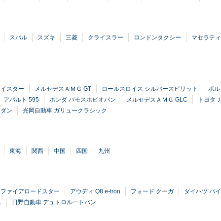
スバル
スズキ
三菱
クライスラー
ロンドンタクシー
マセラティ
ェイスター
メルセデスＡＭＧ GT
ロールスロイス シルバースピリット
ポル
アバルト 595
ホンダ バモスホビオバン
メルセデスＡＭＧ GLC
トヨタ 
セダン
光岡自動車 ガリュークラシック
東海
関西
中国
四国
九州
スファイアロードスター
アウディ Q8 e-tron
フォード クーガ
ダイハツ パ
ス
日野自動車 デュトロルートバン