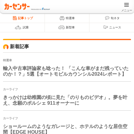
メニュー
記事トップ
特選車
旬ネタ
試乗
新型車
ニュース
新着記事
特選車
輸入中古車評論家も唸った！ 「こんな車がまだ残っていた
のか！？」5選【オートモビルカウンシル2024レポート】
カーライフ
きっかけは幼稚園の頃に見た「のりものビデオ」。夢を叶
え、念願のポルシェ 911オーナーに
カーライフ
ショールームのようなガレージと、ホテルのような居住空
間【EDGE HOUSE】