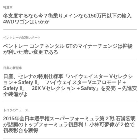
特選車
冬支度するなら今？街乗りメインなら150万円以下の輸入
4WDワゴンはいかが
ベントレーの試乗レポート
ベントレー コンチネンタル GTのマイナーチェンジは抑揚
が利いた渋い変更である
日産の新型車
日産、セレナの特別仕様車「ハイウェイスター Vセレクシ
ョン＋Safety Ⅱ」「ハイウェイスター Vエアロモード＋
Safety Ⅱ」「20X Vセレクション＋Safety」を発売 ～先進安
全装備がよ
トヨタのニュース
2015年全日本選手権スーパーフォーミュラ第２戦 石浦宏明
が悲願のトップフォーミュラ初勝利！ 小林可夢偉が２位で
初表彰台を獲得