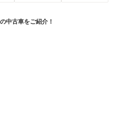
ooth
車/UVカットガラス/デ
インチAW ETC LED
付ABS
ュアルエアバッグ/間
ライト プッシュスタ
欠ワイパー
ート スマートキー 衝
 の中古車をご紹介！
突軽減ブレーキ レー
ンキープ