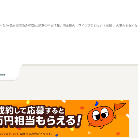
7千台/同色再塗装済み/特別仕様車の中古情報。埼玉県の「ワイズプロジェクト三郷 」の車両を探す