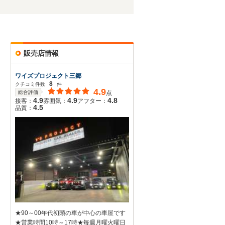
販売店情報
ワイズプロジェクト三郷
8
クチコミ件数
件
4.9
総合評価
点
4.9
4.9
4.8
接客：
雰囲気：
アフター：
4.5
品質：
★90～00年代初頭の車が中心の車屋です
★営業時間10時～17時★毎週月曜火曜日