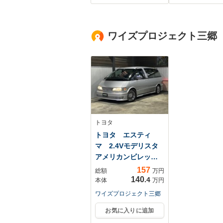
ンプ LED/Bluet
接続/ETC/EBD
ワイズプロジェクト三郷
トヨタ
トヨタ エスティ
マ 2.4Vモデリスタ
アメリカンビレット
Ver.
157
総額
万円
140
.4
本体
万円
ワイズプロジェクト三郷
お気に入りに追加