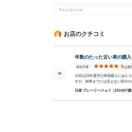
アルミホイール
お店のクチコミ
年数のたった古い車の購入
5
接
総合評価
点
今回は28年選手の車両購入にあた
すが、納車までには見えない部分の
日産 プレーリージョイ（2024/07