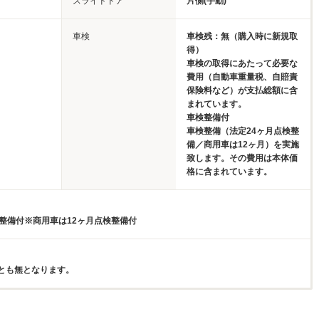
スライドドア
片側(手動)
車検
車検残：無（購入時に新規取
得）
車検の取得にあたって必要な
費用（自動車重量税、自賠責
保険料など）が支払総額に含
まれています。
車検整備付
車検整備（法定24ヶ月点検整
備／商用車は12ヶ月）を実施
致します。その費用は本体価
格に含まれています。
検整備付※商用車は12ヶ月点検整備付
とも無となります。