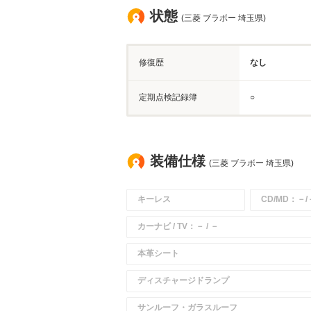
状態
(三菱 ブラボー 埼玉県)
修復歴
なし
定期点検記録簿
○
装備仕様
(三菱 ブラボー 埼玉県)
キーレス
CD/MD：－/
カーナビ / TV：－ / －
本革シート
ディスチャージドランプ
サンルーフ・ガラスルーフ