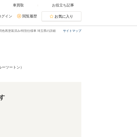
車買取
お役立ち記事
ログイン
閲覧履歴
お気に入り
/同色再塗装済み/特別仕様車 埼玉県の詳細
サイトマップ
ブルーツートン）
す