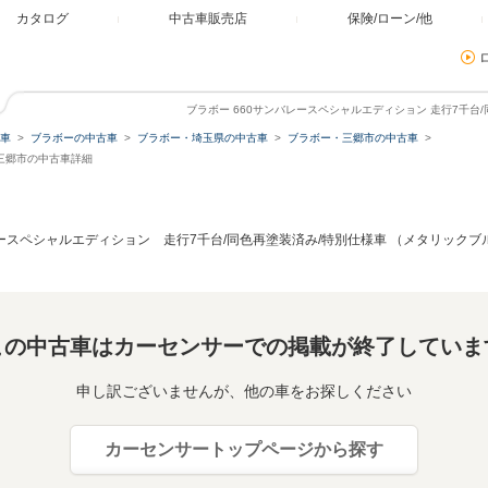
カタログ
中古車販売店
保険/ローン/他
ブラボー 660サンバレースペシャルエディション 走行7千台
車
ブラボーの中古車
ブラボー・埼玉県の中古車
ブラボー・三郷市の中古車
三郷市の中古車詳細
レースペシャルエディション 走行7千台/同色再塗装済み/特別仕様車 （メタリック
この中古車はカーセンサーでの掲載が終了していま
申し訳ございませんが、他の車をお探しください
カーセンサートップページから探す