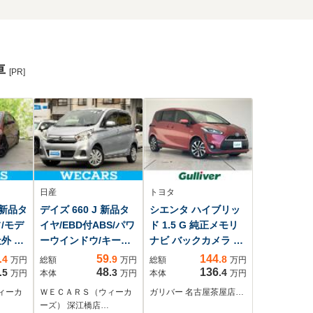
車
[PR]
日産
トヨタ
 新品タ
デイズ 660 J 新品タ
シエンタ ハイブリッ
/モデ
イヤ/EBD付ABS/パワ
ド 1.5 G 純正メモリ
外 9
ーウインドウ/キーレ
ナビ バックカメラ セ
ナビ/
ス/パワーステアリン
ーフティセンス 両側
59
144
.4
.9
.8
万円
総額
万円
総額
万円
ィセ
グ/ワンオーナー/マニ
パワースライド LED
48
136
.5
.3
.4
万円
本体
万円
本体
万円
防止支
ュアルエアコン/取扱
ヘッドライト 前席シ
ィーカ
ＷＥＣＡＲＳ（ウィーカ
ガリバー 名古屋茶屋店…
ッドラ
説明書/ユーザー買取
ートヒーター 純正16
ーズ） 深江橋店…