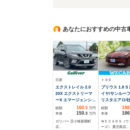
あなたにおすすめの中古
日産
トヨタ
エクストレイル 2.0
プリウス 1.8 S
20X エクストリーマ
イヤ/サンルーフ
ーX エマージェンシー
リスタエアロ/社
ブレーキ パッケージ
インチ メモリー
160
198
.9
総額
万円
総額
2列車 4WD カプロン
トヨタセーフテ
150
186
.3
本体
万円
本体
シート シートヒータ
ンス/車線逸脱
ガリバー 苫小牧新開町
ＷＥＣＡＲＳ（ウ
ー
援システム/ヘ
店…
ーズ） 鹿児島店…