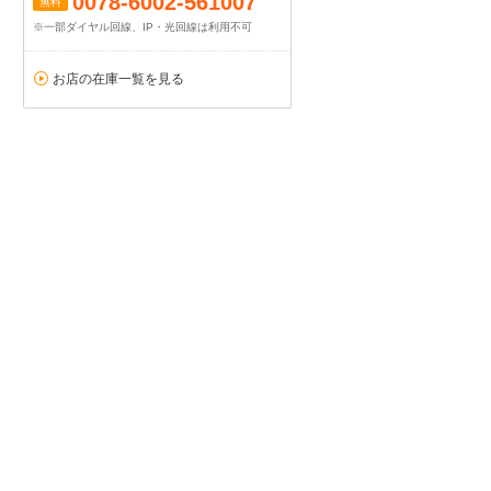
0078-6002-561007
無料
※一部ダイヤル回線、IP・光回線は利用不可
お店の在庫一覧を見る