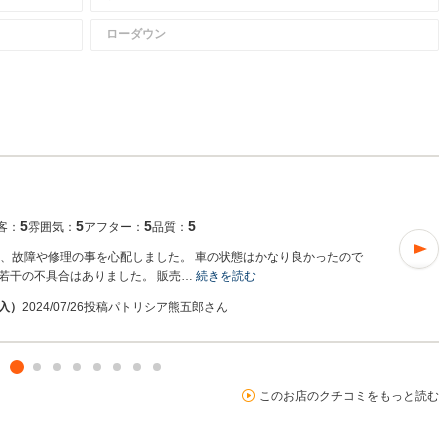
ローダウン
5
5
5
5
客：
雰囲気：
アフター：
品質：
り、故障や修理の事を心配しました。 車の状態はかなり良かったので
若干の不具合はありました。 販売…
続きを読む
購入）
2024/07/26投稿
パトリシア熊五郎さん
このお店のクチコミをもっと読む