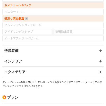
カメラ：－/－/バック
モニター：－/－
横滑り防止装置
ヒルディセントコントロール
アイドリングストップ
盗難防止装置
オートマチックハイビーム
快適装備
インテリア
エクステリア
ディーゼル・４WD車☆SDナビ・TV☆Bカメラ☆両側スライドドア☆リアヒーター☆リア小窓
付☆フォグランプ☆試乗も出来ます☆
プラン