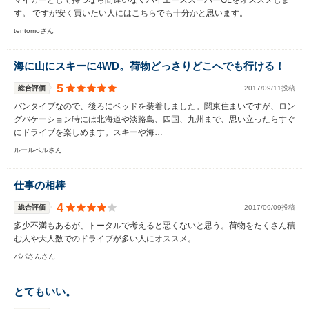
マイカーとして持つなら間違いなくハイエーススーパーGLをオススメしま
す。 ですが安く買いたい人にはこちらでも十分かと思います。
tentomoさん
海に山にスキーに4WD。荷物どっさりどこへでも行ける！
5
総合評価
2017/09/11投稿
バンタイプなので、後ろにベッドを装着しました。関東住まいですが、ロン
グバケーション時には北海道や淡路島、四国、九州まで、思い立ったらすぐ
にドライブを楽しめます。スキーや海…
ルールベルさん
仕事の相棒
4
総合評価
2017/09/09投稿
多少不満もあるが、トータルで考えると悪くないと思う。荷物をたくさん積
む人や大人数でのドライブが多い人にオススメ。
パパさんさん
とてもいい。