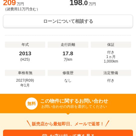
209
198
.0
万円
万円
（諸費用
11
万円含む）
ローンについて相談する
年式
走行距離
保証
付き
2013
17.8
1ヵ月
(H25)
万
km
1,000km
車検有無
修復歴
法定整備
2027(R09)
なし
付き
年
1
月
この物件に関するお問い合わせ
無料
お問い合わせの内容を選択してください
販売店から最短即日、メールで返答！