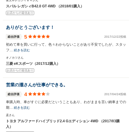
俊太＠レガシィＢ４さん
スバル レガシィB42.0 GT 4WD （2018/01購入）
お店からの返信あり
ありがとうございます！
5
総合評価
2017/12/22投稿
初めて車を買いに行って、色々わからないことがあり不安でしたが、スタッ
フ…
続きを読む
オノカツさん
三菱 eKスポーツ（2017/12購入）
お店からの返信あり
営業の瀧さんが仕事ができる。
4
総合評価
2017/04/24投稿
車購入時、車がすぐに必要だということもあり、わがままを言い納車までの
期…
続きを読む
孟さん
トヨタ アルファードハイブリッド2.4 Gエディション 4WD （2017/03購
入）