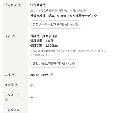
法定整備
法定整備付
法定12ヶ月点検整備付※商用車は6ヶ月点検整備付
整備点検後、納車です☆オイル交換等サービス☆
アフターサービスを問い合わせる
保証
保証付：販売店保証
保証期間：1ヵ月
保証距離：1,000km
※保証費用は本体価格に含まれています。詳細については、販売店
にご確認ください。
詳しい保証内容を問い合わせる
車検
2027(R09)年1月
修復歴
なし
ワンオーナー
－
正規輸入車
－