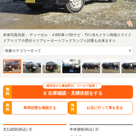
本体写真内容：
ディーゼル・４WD車☆SDナビ・TV☆Bカメラ☆両側スライド
ドア☆リア小窓付☆リアヒーター☆フォグランプ☆試乗も出来ます☆
販売店から最短即日、メールで返答！
無
在庫確認・見積依頼をする
料
無
無
車両状態を確認する
お店に行って車を見る
料
料
支払総額(税込)
本体価格(税込)