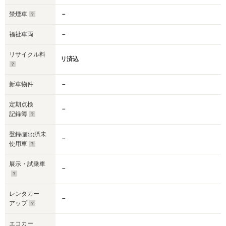
禁煙車
－
福祉車両
－
リサイクル料
リ済込
新車物件
－
定期点検
－
記録簿
登録
済未
(届出)
－
使用車
展示・試乗車
－
レンタカー
－
アップ
エコカー