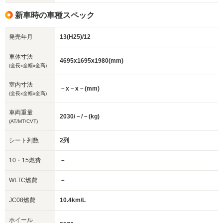
新車時の車種スペック
発売年月
13(H25)/12
車体寸法
4695x1695x1980(mm)
(全長x全幅x全高)
室内寸法
－x－x－(mm)
(全長x全幅x全高)
車両重量
2030/－/－(kg)
(AT/MT/CVT)
シート列数
2列
10・15燃費
－
WLTC燃費
－
JC08燃費
10.4km/L
ホイール