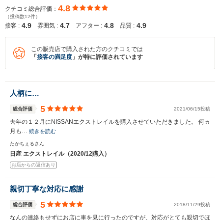
4.8
クチコミ総合評価：
（投稿数12件）
4.9
4.7
4.8
4.9
接客 :
雰囲気 :
アフター :
品質 :
この販売店で購入された方のクチコミでは
「
接客の満足度
」が特に評価されています
入力途中の情報を保存しますか？
人柄に…
※次回問い合わせをする際に自動入力されます
5
※保存された情報は
90
日で破棄されます
総合評価
2021/06/15投稿
去年の１２月にNISSANエクストレイルを購入させていただきました。 何ヵ
月も…
続きを読む
いいえ
はい
たかちぇるさん
日産 エクストレイル（2020/12購入）
お店からの返信あり
親切丁寧な対応に感謝
5
総合評価
2018/11/29投稿
なんの連絡もせずにお店に車を見に行ったのですが、対応がとても親切でほ