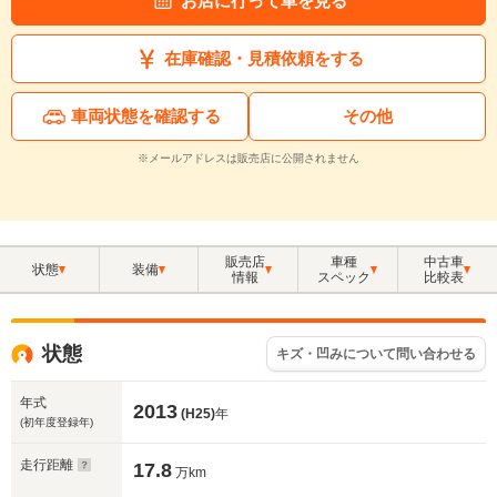
お店に行って車を見る
在庫確認・見積依頼をする
車両状態を確認する
その他
※メールアドレスは販売店に公開されません
販売店
車種
中古車
状態
装備
情報
スペック
比較表
状態
キズ・凹みについて問い合わせる
年式
2013
(H25)
年
(初年度登録年)
走行距離
17.8
万km