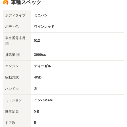
車種スペック
ボディタイプ
ミニバン
ボディ色
ワインレッド
車台番号末尾
512
排気量
3000cc
エンジン
ディーゼル
駆動方式
4WD
ハンドル
右
ミッション
インパネ4AT
乗車定員
5名
ドア数
5