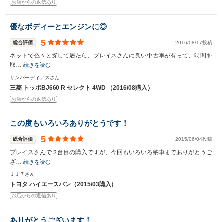
お店からの返信あり
優なボディーとエンジンに◎
5
総合評価
2016/08/17投稿
ネットで色々と探して居たら、プレイスさんに良い中古車が有って、時間を
取…
続きを読む
サンバーディアスさん
三菱 トッポBJ660 R セレクト 4WD （2016/08購入）
お店からの返信あり
この度もいろいろありがとうです！
5
総合評価
2015/06/04投稿
プレイスさんで２台目の購入ですが、今回もいろいろ納車までありがとうご
ざ…
続きを読む
ＪＪ７さん
トヨタ ハイエースバン（2015/03購入）
お店からの返信あり
ありがとうございます！