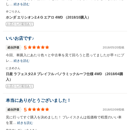
し…
続きを読む
＠ごりさん
ホンダ エリシオン2.4 G エアロ 4WD （2018/10購入）
お店からの返信あり
いいお店です♪
5
総合評価
2018/05/20投稿
今回、車購入にあたり色々と中古車を見て回ろうと思ってましたが早々にプ
レ…
続きを読む
にまめさん
日産 ラフェスタ2.0 プレイフル パノラミックルーフ仕様 4WD （2018/04購
入）
お店からの返信あり
本当にありがとうございました！
5
総合評価
2018/02/09投稿
見に行ってすぐ購入を決めました！ プレイスさんは低価格で程度のいい車
を置…
続きを読む