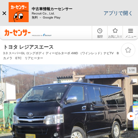
中古車情報カーセンサー
アプリで開く
Recruit Co., Ltd.
無料 － Google Play
履歴
お気に入り
メニュー
トヨタ レジアスエース
3.0 スーパーGL ロングボディ ディーゼルターボ 4WD （ワインレッド）ナビTV B
カメラ ETC リアヒーター
1/36