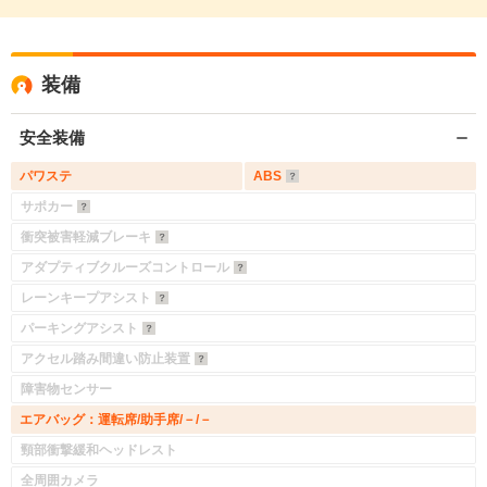
装備
安全装備
パワステ
ABS
サポカー
衝突被害軽減ブレーキ
アダプティブクルーズコントロール
レーンキープアシスト
パーキングアシスト
アクセル踏み間違い防止装置
障害物センサー
エアバッグ：運転席/助手席/－/－
頸部衝撃緩和ヘッドレスト
全周囲カメラ