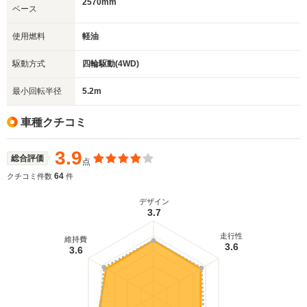
2570mm
ベース
使用燃料
軽油
駆動方式
四輪駆動(4WD)
最小回転半径
5.2m
車種クチコミ
3.9
総合評価
点
64
クチコミ件数
件
デザイン
3.7
走行性
維持費
3.6
3.6