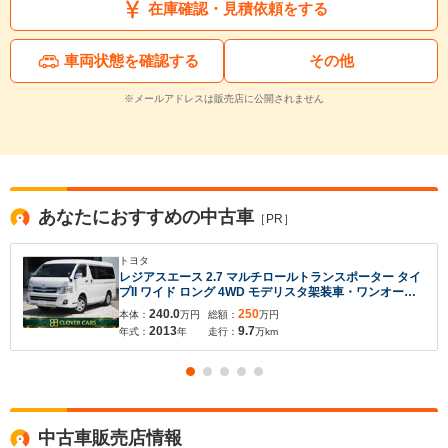
在庫確認・見積依頼をする
車両状態を確認する
その他
※メールアドレスは販売店に公開されません
あなたにおすすめの中古車
［PR］
トヨタ
レジアスエース 2.7 マルチロールトランスポーター タイ
プII ワイド ロング 4WD モデリスタ架装車・ワンオーナ
ー・禁煙車・純正ナビ・フルセグ・後席モニター・バッ
240.0
250
本体：
万円
総額：
万円
クカメラ・BT・純正エンスタ・障害物センサー・ベット
2013
9.7
年式：
年
走行：
万km
キット・AC100V・ユーアイビークルスクリーン・夏冬
タイヤ付・HID・1年保証
中古車販売店情報