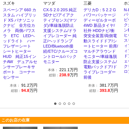
スズキ
マツダ
三菱
ホ
スペーシア 660 カ
CX-5 2.0 20S 純正
デリカD：5 2.2 G
N-
パ
スタム ハイブリッ
SDナビ/アイアク
パワーパッケージ
ビ
ド XS パナソニッ
ティブセンス(マツ
ディーゼルターボ
ク
クナビ 全方位カ
ダ)/車線逸脱防止
4WD 新品タイヤ/
ン
メラ 両側パワス
支援システム/ドラ
社外 HDDナビ/衝
ヒ
ラ ETC LEDヘ
イブレコーダー 純
突安全装置/両側電
ス
ッドライト ハー
正/ヘッドランプ
動スライドドア/シ
ィ
フレザーシート
LED/Bluetooth接
ートヒーター 前席/
ィ
シートヒーター
続/ETC/クルーズコ
マルチアラウンド
ド
HUD 純正15イン
ントロール/バック
モニター/車線逸脱
ェ
チAW デュアルセ
モニター
防止支援システム/
ク
ンサーブレーキサ
電動バックドア/ド
221.1
万円
本体：
ロ
ポート コーナー
ライブレコーダー
238.9
万円
総額：
センサー
前後
91.2
万円
381.7
万円
本体：
本体：
94.8
万円
393.8
万円
総額：
総額：
このお店の在庫