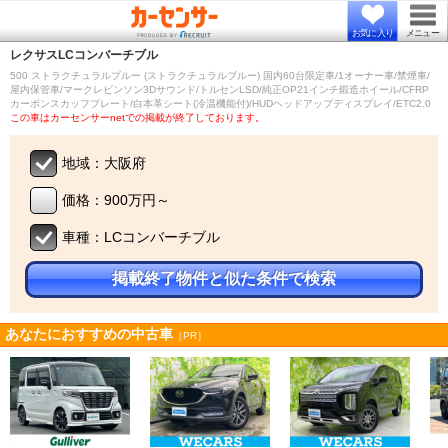
お気に入り
メニュー
レクサス
LCコンバーチブル
500 ストラクチュラルブルー (ストラクチュラルブルー) 国内60台限定車/1オーナー車/禁煙車/
屋内保管車/マークレビンソン3Dサウンド/トルセンLSD/純正OP21インチ鍛造ホイール/CFRP
カーボンスカッフプレート/白本革シート(冷温機能付)/HUDヘッドアップディスプレイ/ETC2.0
この車はカーセンサーnetでの掲載が終了しております。
地域：大阪府
価格：900万円～
車種：LCコンバーチブル
掲載終了物件と似た条件で検索
あなたにおすすめの中古車
［PR］