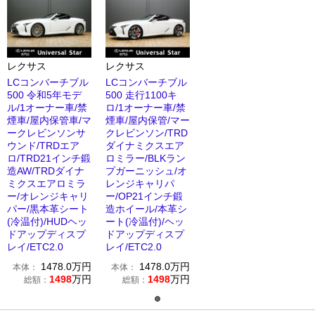
レクサス
レクサス
LCコンバーチブル
LCコンバーチブル
500 令和5年モデ
500 走行1100キ
ル/1オーナー車/禁
ロ/1オーナー車/禁
煙車/屋内保管車/マ
煙車/屋内保管/マー
ークレビンソンサ
クレビンソン/TRD
ウンド/TRDエア
ダイナミクスエア
ロ/TRD21インチ鍛
ロミラー/BLKラン
造AW/TRDダイナ
プガーニッシュ/オ
ミクスエアロミラ
レンジキャリパ
ー/オレンジキャリ
ー/OP21インチ鍛
パー/黒本革シート
造ホイール/本革シ
(冷温付)/HUDヘッ
ート(冷温付)/ヘッ
ドアップディスプ
ドアップディスプ
レイ/ETC2.0
レイ/ETC2.0
1478.0
万円
1478.0
万円
本体：
本体：
1498
万円
1498
万円
総額：
総額：