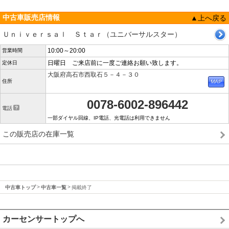
中古車販売店情報
▲上へ戻る
Ｕｎｉｖｅｒｓａｌ Ｓｔａｒ（ユニバーサルスター）
10:00～20:00
営業時間
日曜日 ご来店前に一度ご連絡お願い致します。
定休日
大阪府高石市西取石５－４－３０
住所
0078-6002-896442
電話
一部ダイヤル回線、IP電話、光電話は利用できません
この販売店の在庫一覧
中古車トップ
中古車一覧
掲載終了
カーセンサートップへ