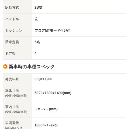
駆動方式
2WD
ハンドル
左
ミッション
フロアMTモード付5AT
乗車定員
5名
ドア数
4
新車時の車種スペック
発売年月
05(H17)/08
車体寸法
5020x1890x1490(mm)
(全長x全幅x全高)
室内寸法
－x－x－(mm)
(全長x全幅x全高)
車両重量
1860/－/－(kg)
(AT/MT/CVT)