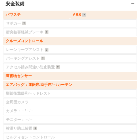
安全装備
パワステ
ABS
サポカー
衝突被害軽減ブレーキ
クルーズコントロール
レーンキープアシスト
パーキングアシスト
アクセル踏み間違い防止装置
障害物センサー
エアバッグ：運転席/助手席/－/カーテン
頸部衝撃緩和ヘッドレスト
全周囲カメラ
カメラ：－/－/－
モニター：－/－
横滑り防止装置
ヒルディセントコントロール