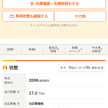
在庫確認・見積依頼をする
車両状態を確認する
その他
※メールアドレスは販売店に公開されません
販売店
車種
中古車
状態
装備
情報
スペック
比較表
状態
キズ・凹みについて問い合わせる
年式
2006
(H18)
年
(製造年)
走行距離
17.2
万km
法定整備
法定整備無