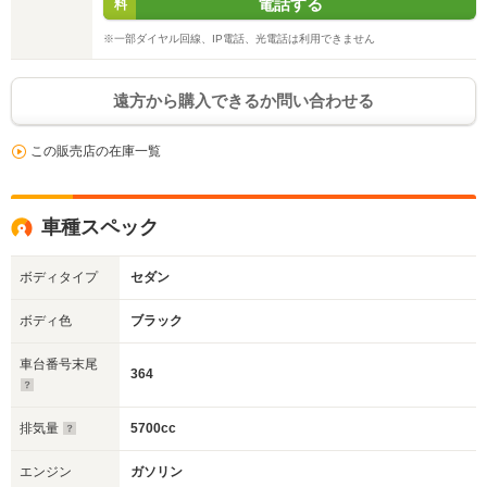
電話する
料
※一部ダイヤル回線、IP電話、光電話は利用できません
遠方から購入できるか問い合わせる
この販売店の在庫一覧
車種スペック
ボディタイプ
セダン
ボディ色
ブラック
車台番号末尾
364
排気量
5700cc
エンジン
ガソリン