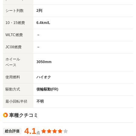
シート列数
2列
10・15燃費
6.4km/L
WLTC燃費
－
JC08燃費
－
ホイール
3050mm
ベース
使用燃料
ハイオク
駆動方式
後輪駆動(FR)
最小回転半径
不明
車種クチコミ
4.1
総合評価
点