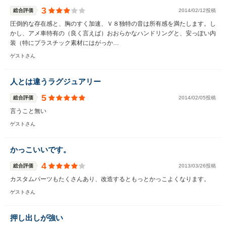
3
総合評価
2014/02/12投稿
圧倒的な存在感と、胸のすく加速、Ｖ８独特の音は所有感を満たします。し
かし、アメ車特有の（良く言えば）おおらかなハンドリングと、安っぽい内
装（特にプラスチック素材にはがっか…
ゲストさん
人とは違うラグジュアリー
5
総合評価
2014/02/05投稿
言うこと無い
ゲストさん
かっこいいです。
4
総合評価
2013/03/26投稿
カスタムパーツもたくさんあり、改造するともっとかっこよくなります。
ゲストさん
押し出しが強い