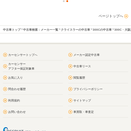
ページトップへ
中古車トップ
中古車検索：メーカー一覧
クライスラーの中古車
300Cの中古車
300C・大
カーセンサートップへ
メーカー認定中古車
カーセンサー
中古車リース
アフター保証対象車
お気に入り
閲覧履歴
問合わせ履歴
プライバシーポリシー
利用規約
サイトマップ
お問い合わせ
車買取・車査定