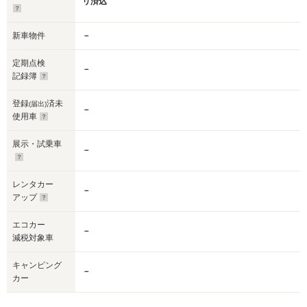
リ済込
新車物件
－
定期点検
－
記録簿
登録
済未
(届出)
－
使用車
展示・試乗車
－
レンタカー
－
アップ
エコカー
－
減税対象車
キャンピング
－
カー