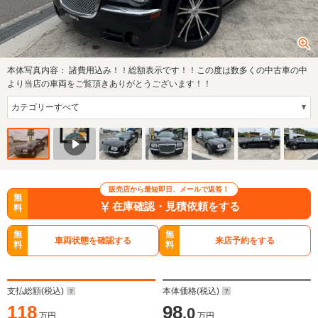
本体写真内容：
諸費用込み！！総額表示です！！この度は数多くの中古車の中
より当店の車両をご覧頂きありがとうございます！！
販売店から最短即日、メールで返答！
無
在庫確認・見積依頼をする
料
無
無
車両状態を確認する
来店予約をする
料
料
支払総額(税込)
本体価格(税込)
118
98
.0
万円
万円