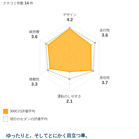
14
クチコミ件数
件
デザイン
4.2
走行性
維持費
3.6
3.6
居住性
積載性
3.7
3.3
運転のしやすさ
2.1
300Cの評価平均
現行のセダンの評価平均
ゆったりと。そしてとにかく目立つ車。