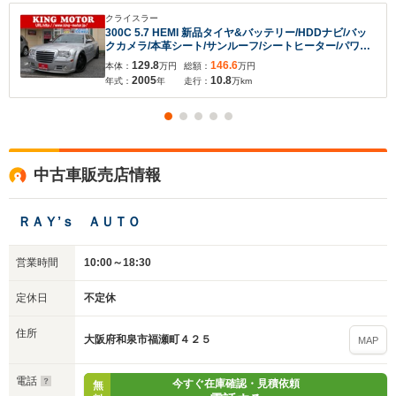
クライスラー
300C 5.7 HEMI 新品タイヤ&バッテリー/HDDナビ/バッ
クカメラ/本革シート/サンルーフ/シートヒーター/パワー
シート/キーレス/HID/フォグランプ/障害物センサー
129.8
146.6
本体：
万円
総額：
万円
2005
10.8
年式：
年
走行：
万km
中古車販売店情報
ＲＡＹ’ｓ ＡＵＴＯ
営業時間
10:00～18:30
定休日
不定休
住所
大阪府和泉市福瀬町４２５
MAP
電話
今すぐ在庫確認・見積依頼
無