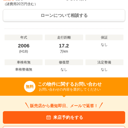
（諸費用
20
万円含む）
ローンについて相談する
年式
走行距離
保証
なし
2006
17.2
(H18)
万
km
車検有無
修復歴
法定整備
車検整備無
なし
なし
この物件に関するお問い合わせ
無料
お問い合わせの内容を選択してください
販売店から最短即日、メールで返答！
来店予約をする