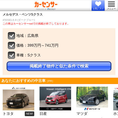
お気に入り
メニュー
メルセデス・ベンツ
Sクラス
450SEL6.9 (ダークブルー)
この車はカーセンサーnetでの掲載が終了しております。
地域：広島県
価格：399万円～741万円
車種：Sクラス
掲載終了物件と似た条件で検索
あなたにおすすめの中古車
［PR］
トヨタ
日産
マツダ
ホ
NEW!