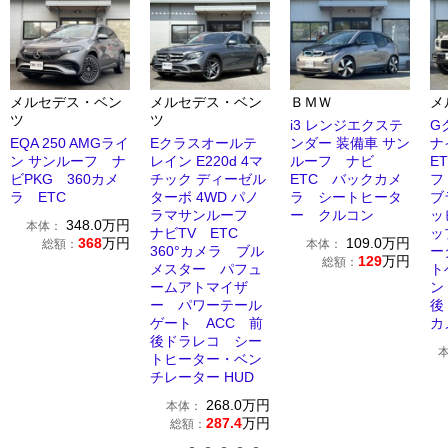
メルセデス・ベン
メルセデス・ベン
ＢＭＷ
メ
ツ
ツ
i3 レンジエクステ
G
EQA 250 AMGライ
Eクラスオールテ
ンダー 装備車 サン
ナ
ン サンルーフ ナ
レイン E220d 4マ
ルーフ ナビ
E
ビPKG 360カメ
チック ディーゼル
ETC バックカメ
フ
ラ ETC
ターボ 4WD パノ
ラ シートヒータ
ブ
ラマサンルーフ
ー クルコン
ッ
348.0
万円
本体：
ナビTV ETC
ッ
368
万円
109.0
万円
総額：
本体：
360°カメラ ブル
ー
129
万円
総額：
メスター パフュ
ト
ームアトマイザ
ン
ー パワーテール
後
ゲート ACC 前
カ
後ドラレコ シー
トヒーター・ベン
チレーター HUD
268.0
万円
本体：
287.4
万円
総額：