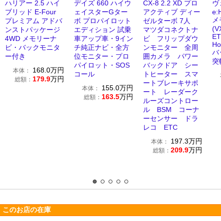
ハリアー 2.5 ハイ
デイズ 660 ハイウ
CX-8 2.2 XD プロ
ヴ
ブリッド E-Four
ェイスターGター
アクティブ ディー
e:
メ
プレミアム アドバ
ボ プロパイロット
ゼルターボ 7人
(V
ンストパッケージ
エディション 試乗
マツダコネクトナ
E
4WD メモリーナ
車アップ車・9イン
ビ フリップダウ
H
ビ・バックモニタ
チ純正ナビ・全方
ンモニター 全周
バ
ー付き
位モニター・プロ
囲カメラ パワー
突
パイロット・SOS
バックドア シー
168.0
万円
本体：
コール
トヒーター スマ
179.9
万円
総額：
ートブレーキサポ
155.0
万円
本体：
ート レーダーク
163.5
万円
総額：
ルーズコントロー
ル BSM コーナ
ーセンサー ドラ
レコ ETC
197.3
万円
本体：
209.9
万円
総額：
このお店の在庫