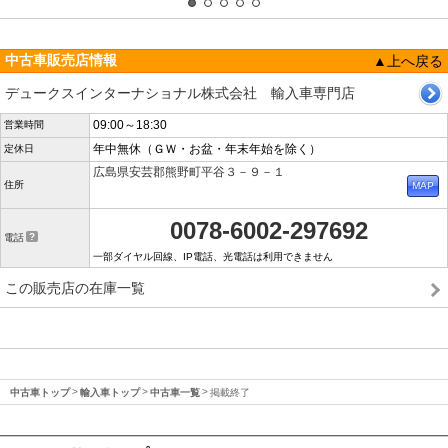
中古車販売店情報
▲上へ戻る
デュークスインターナショナル株式会社 輸入車専門店
09:00～18:30
営業時間
年中無休（ＧＷ・お盆・年末年始を除く）
定休日
広島県安芸郡熊野町平谷３－９－１
住所
0078-6002-297692
電話
一部ダイヤル回線、IP電話、光電話は利用できません
この販売店の在庫一覧
中古車トップ
輸入車トップ
中古車一覧
掲載終了