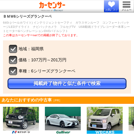
お気に入り
メニュー
ＢＭＷ
6シリーズグランクーペ
640i (パールホワイト) インテリジェントセーフティ ガラスサンルーフ コンフォートパッケ
ージLEDデイライト ナビバックカメラ フルセグTV USB動画ドライブレコーダー本革シー
トヒーター&ベンチレーションDVDパドルシフト
この車はカーセンサーnetでの掲載が終了しております。
地域：福岡県
価格：107万円～201万円
車種：6シリーズグランクーペ
掲載終了物件と似た条件で検索
あなたにおすすめの中古車
［PR］