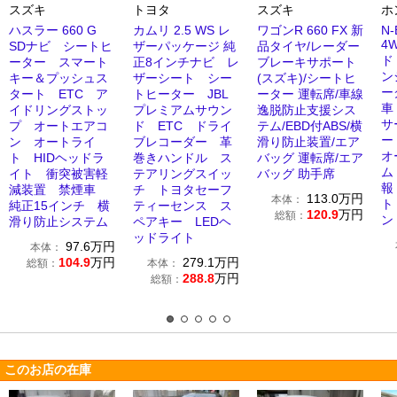
スズキ
トヨタ
スズキ
ホ
ハスラー 660 G
カムリ 2.5 WS レ
ワゴンR 660 FX 新
N-
4
SDナビ シートヒ
ザーパッケージ 純
品タイヤ/レーダー
ド
ーター スマート
正8インチナビ レ
ブレーキサポート
ン
キー＆プッシュス
ザーシート シー
(スズキ)/シートヒ
ー
タート ETC ア
トヒーター JBL
ーター 運転席/車線
車
イドリングストッ
プレミアムサウン
逸脱防止支援シス
サ
プ オートエアコ
ド ETC ドライ
テム/EBD付ABS/横
ー
ン オートライ
ブレコーダー 革
滑り防止装置/エア
オ
ト HIDヘッドラ
巻きハンドル ス
バッグ 運転席/エア
ム
イト 衝突被害軽
テアリングスイッ
バッグ 助手席
報
減装置 禁煙車
チ トヨタセーフ
113.0
万円
本体：
ト
純正15インチ 横
ティーセンス ス
120.9
万円
総額：
ン
滑り防止システム
ペアキー LEDヘ
ッドライト
97.6
万円
本体：
104.9
万円
279.1
万円
総額：
本体：
288.8
万円
総額：
このお店の在庫