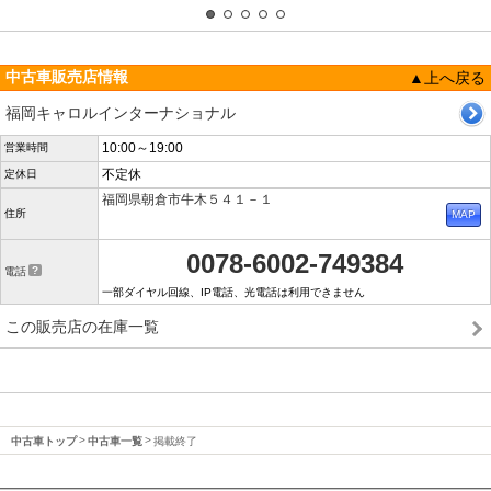
中古車販売店情報
▲上へ戻る
福岡キャロルインターナショナル
10:00～19:00
営業時間
不定休
定休日
福岡県朝倉市牛木５４１－１
住所
0078-6002-749384
電話
一部ダイヤル回線、IP電話、光電話は利用できません
この販売店の在庫一覧
中古車トップ
中古車一覧
掲載終了