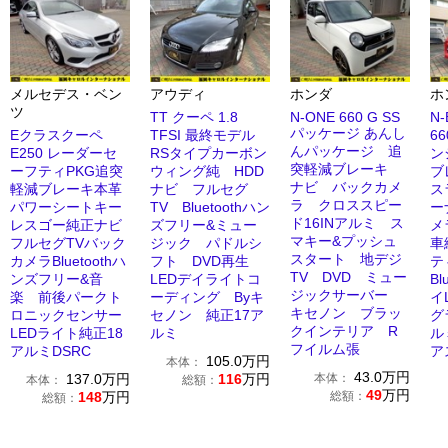
メルセデス・ベン
アウディ
ホンダ
ホ
ツ
TT クーペ 1.8
N-ONE 660 G SS
N
パッケージ あんし
Eクラスクーペ
TFSI 最終モデル
6
んパッケージ 追
E250 レーダーセ
RSタイプカーボン
ン
突軽減ブレーキ
ーフティPKG追突
ウィング純 HDD
ブ
ナビ バックカメ
軽減ブレーキ本革
ナビ フルセグ
ス
ラ クロススピー
パワーシートキー
TV Bluetoothハン
ー
ド16INアルミ ス
レスゴー純正ナビ
ズフリー&ミュー
メ
マキー&プッシュ
フルセグTVバック
ジック パドルシ
車
スタート 地デジ
カメラBluetoothハ
フト DVD再生
テ
TV DVD ミュー
ンズフリー&音
LEDデイライトコ
Bl
ジックサーバー
楽 前後パークト
ーディング Byキ
イ
キセノン ブラッ
ロニックセンサー
セノン 純正17ア
グ
クインテリア R
LEDライト純正18
ルミ
ル
フイルム張
アルミDSRC
ア
105.0
万円
本体：
43.0
万円
137.0
万円
116
万円
本体：
本体：
総額：
49
万円
148
万円
総額：
総額：