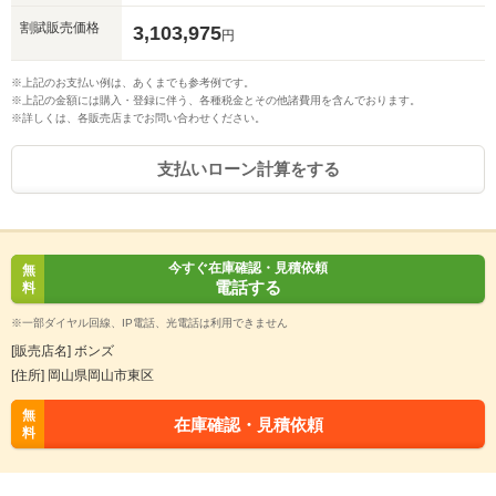
割賦販売価格
3,103,975
円
※上記のお支払い例は、あくまでも参考例です。
※上記の金額には購入・登録に伴う、各種税金とその他諸費用を含んでおります。
※詳しくは、各販売店までお問い合わせください。
支払いローン計算をする
今すぐ在庫確認・見積依頼
無
電話する
料
※一部ダイヤル回線、IP電話、光電話は利用できません
[販売店名] ボンズ
[住所] 岡山県岡山市東区
無
在庫確認・見積依頼
料