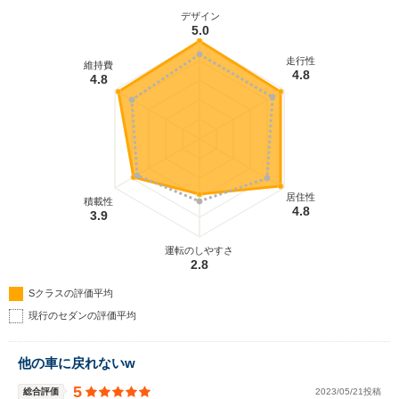
デザイン
5.0
走行性
維持費
4.8
4.8
居住性
積載性
4.8
3.9
運転のしやすさ
2.8
Sクラスの評価平均
現行のセダンの評価平均
他の車に戻れないw
5
総合評価
2023/05/21投稿