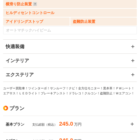
横滑り防止装置
ヒルディセントコントロール
アイドリングストップ
盗難防止装置
オートマチックハイビーム
快適装備
インテリア
エクステリア
ユーザー買取車！ツインターボ！サンルーフ！ナビ！全方位モニター！黒本革！ＰＷシート！
エアサス！ＬＥＤライト！ブレーキアシスト！ドラレコ！クルコン！盗難防止！Ｗエアコン！
プラン
245.0
万円
基本プラン
支払総額（税込）