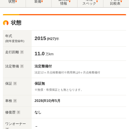
状態
装備
情報
スペック
比較表
状態
年式
2015
(H27)
年
(初年度登録年)
走行距離
11.0
万km
法定整備
法定整備付
法定12ヶ月点検整備付※商用車は6ヶ月点検整備付
保証
保証無
※無償・有償保証とも無となります。
車検
2028(R10)年5月
修復歴
なし
ワンオーナー
－