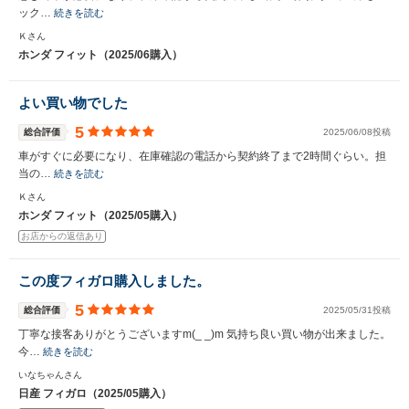
ック…
続きを読む
Ｋさん
ホンダ フィット（2025/06購入）
よい買い物でした
5
総合評価
2025/06/08投稿
車がすぐに必要になり、在庫確認の電話から契約終了まで2時間ぐらい。担
当の…
続きを読む
Ｋさん
ホンダ フィット（2025/05購入）
お店からの返信あり
この度フィガロ購入しました。
5
総合評価
2025/05/31投稿
丁寧な接客ありがとうございますm(_ _)m 気持ち良い買い物が出来ました。
今…
続きを読む
いなちゃんさん
日産 フィガロ（2025/05購入）