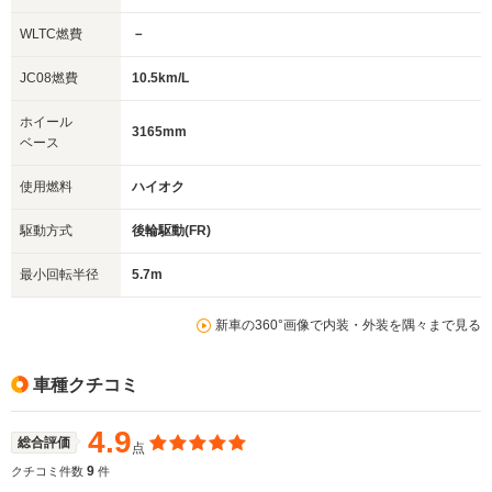
WLTC燃費
－
JC08燃費
10.5km/L
ホイール
3165mm
ベース
使用燃料
ハイオク
駆動方式
後輪駆動(FR)
最小回転半径
5.7m
新車の360°画像で内装・外装を隅々まで見る
車種クチコミ
4.9
総合評価
点
9
クチコミ件数
件