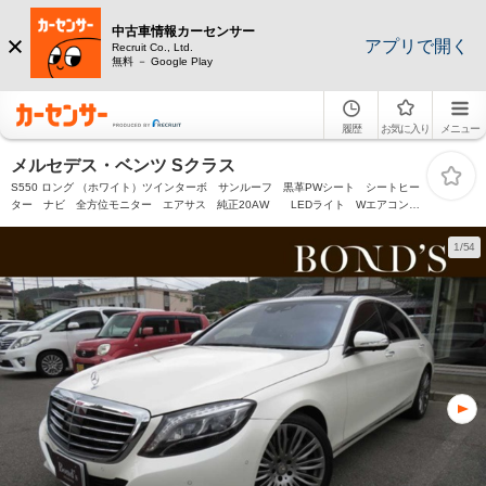
中古車情報カーセンサー
アプリで開く
Recruit Co., Ltd.
無料 － Google Play
履歴
お気に入り
メニュー
メルセデス・ベンツ Sクラス
S550 ロング （ホワイト）ツインターボ サンルーフ 黒革PWシート シートヒー
ター ナビ 全方位モニター エアサス 純正20AW LEDライト Wエアコン
衝突被害軽減ブレーキ 横滑り防止 クルコン ドラレコ スマートキー
1/54