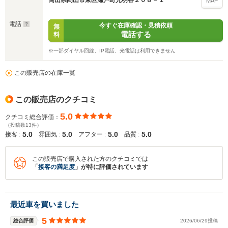
岡山県岡山市東区瀬戸町光明谷２０８－１
MAP
電話
今すぐ在庫確認・見積依頼
無
電話する
料
※一部ダイヤル回線、IP電話、光電話は利用できません
この販売店の在庫一覧
この販売店のクチコミ
5.0
クチコミ総合評価：
（投稿数13件）
5.0
5.0
5.0
5.0
接客 :
雰囲気 :
アフター :
品質 :
この販売店で購入された方のクチコミでは
「
接客の満足度
」が特に評価されています
入力途中の情報を保存しますか？
※次回問い合わせをする際に自動入力されます
最近車を買いました
※保存された情報は
90
日で破棄されます
5
総合評価
2026/06/29投稿