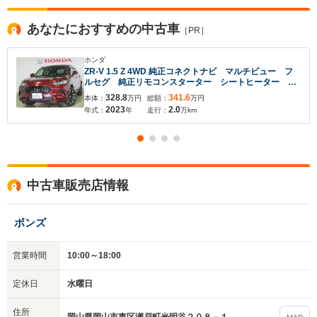
あなたにおすすめの中古車
［PR］
ホンダ
ZR-V 1.5 Z 4WD 純正コネクトナビ マルチビュー フ
ルセグ 純正リモコンスターター シートヒーター ス
テアリングヒーター 左右パワーシート パワーゲー
328.8
341.6
本体：
万円
総額：
万円
ト パドルシフト
2023
2.0
年式：
年
走行：
万km
中古車販売店情報
ボンズ
営業時間
10:00～18:00
定休日
水曜日
住所