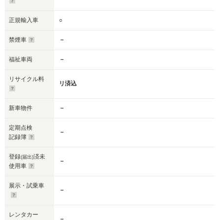
正規輸入車
○
禁煙車
－
福祉車両
－
リサイクル料
リ済込
新車物件
－
定期点検
－
記録簿
登録
済未
(届出)
－
使用車
展示・試乗車
－
レンタカー
－