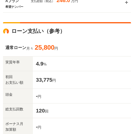
246.0
万円
Aプラン
支払総額（税込）
希望ナンバー
ローン支払い（参考）
25,800
通常ローン
月々
円
実質年率
4.9
%
初回
33,775
円
お支払い額
頭金
-
円
総支払回数
120
回
ボーナス月
-
円
加算額