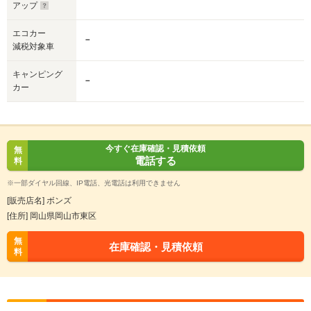
アップ
エコカー
－
減税対象車
キャンピング
－
カー
今すぐ在庫確認・見積依頼
無
電話する
料
※一部ダイヤル回線、IP電話、光電話は利用できません
[販売店名] ボンズ
[住所] 岡山県岡山市東区
無
在庫確認・見積依頼
料