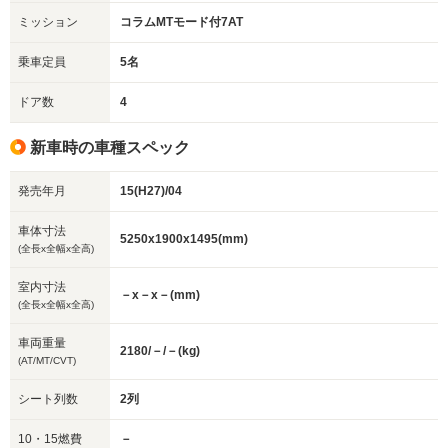
ミッション
コラムMTモード付7AT
乗車定員
5名
ドア数
4
新車時の車種スペック
発売年月
15(H27)/04
車体寸法
5250x1900x1495(mm)
(全長x全幅x全高)
室内寸法
－x－x－(mm)
(全長x全幅x全高)
車両重量
2180/－/－(kg)
(AT/MT/CVT)
シート列数
2列
10・15燃費
－