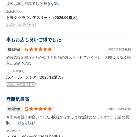
接客も車も最高でした
続きを読む
いいえ
はい
あああさん
トヨタ クラウンアスリート（2026/06購入）
お店からの返信あり
車もお店も良いご縁でした
5
総合評価
2026/03/29投稿
値段の設定間違えたかな？と担当の方も言われてたぐらい、相場より安く購
入…
続きを読む
ＲＦ４Ｃさん
ルノー ルーテシア（2025/12購入）
お店からの返信あり
雰囲気最高
5
総合評価
2026/03/26投稿
今回も有難う御座いました♪以前からずっとお世話になってます。以前の買
取、…
続きを読む
ケンボさん