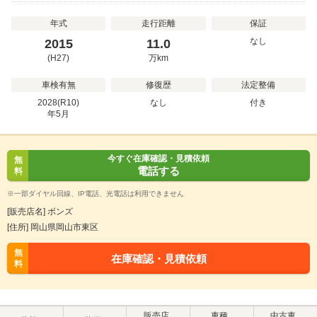
年式
走行距離
保証
なし
2015
11.0
(H27)
万
km
車検有無
修復歴
法定整備
2028(R10)
なし
付き
年
5
月
今すぐ在庫確認・見積依頼
無
電話する
料
※一部ダイヤル回線、IP電話、光電話は利用できません
[販売店名] ボンズ
[住所] 岡山県岡山市東区
無
在庫確認・見積依頼
料
販売店
車種
中古車