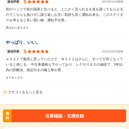
5
総合評価
2019/01/18投稿
初のベンツで前の国産と比べると、とにかく見られる＆道を譲ってもらえる
のでこちらも負けずに譲り返しお互い気持ち良く運転出来る。このステイタ
スを考えると良い買い物、運転手次第…
真は心にありさん
やっぱり、いい。
5
総合評価
2018/10/22投稿
ｗ２２１で最高と思っていたけど、Ｗ２２２はさらに、すべてが良くなって
いると感じる。 中古車価格も下がっており、レクサスＧＳの値段で、3年以
内の距離浅、保証付きの極上車が買…
ｇｈｇｙさん
クチコミをもっと見る
無
在庫確認・見積依頼
料