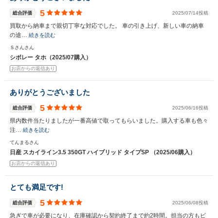
5
総合評価
2025/07/14投稿
買取から納車まで親切丁寧な対応でした。 車の引き上げ、新しい車の納車
の途…
続きを読む
Ｓさんさん
シボレー タホ（2025/07購入）
お店からの返信あり
ありがとうございました
5
総合評価
2025/06/16投稿
県内数件当たりましたが一番高値で取ってもらいました。購入する車も色々
注…
続きを読む
てんまるさん
日産 スカイライン3.5 350GT ハイブリッド タイプSP （2025/06購入）
お店からの返信あり
とても満足です!
5
総合評価
2025/06/08投稿
急ぎで車が必要になり、在庫確認から契約終了まで約2時間。担当の方もビ