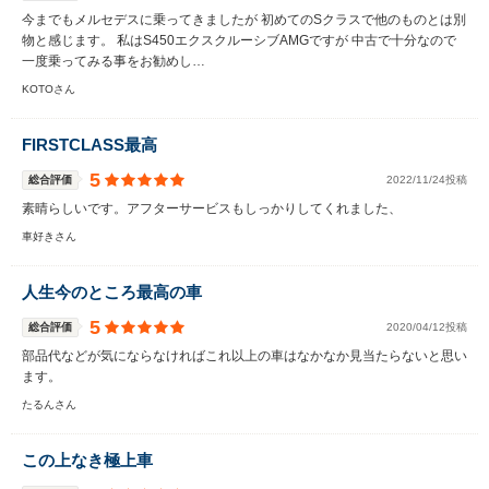
今までもメルセデスに乗ってきましたが 初めてのSクラスで他のものとは別
物と感じます。 私はS450エクスクルーシブAMGですが 中古で十分なので
一度乗ってみる事をお勧めし…
KOTOさん
FIRSTCLASS最高
5
総合評価
2022/11/24投稿
素晴らしいです。アフターサービスもしっかりしてくれました、
車好きさん
人生今のところ最高の車
5
総合評価
2020/04/12投稿
部品代などが気にならなければこれ以上の車はなかなか見当たらないと思い
ます。
たるんさん
この上なき極上車