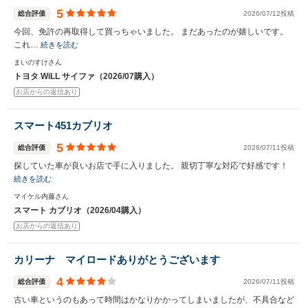
5
総合評価
2026/07/12投稿
今回、免許の再取得して買っちゃいました。 まだあったのが嬉しいです。
これ…
続きを読む
まいのすけさん
トヨタ WiLL サイファ（2026/07購入）
お店からの返信あり
スマート451カブリオ
5
総合評価
2026/07/11投稿
探していた車が良いお店で手に入りました。 親切丁寧な対応で好感です！
続きを読む
マイケル内藤さん
スマート カブリオ（2026/04購入）
お店からの返信あり
カリーナ マイロードありがとうございます
4
総合評価
2026/07/11投稿
古い車というのもあって時間はかなりかかってしまいましたが、不具合など