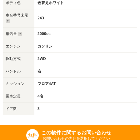
ボディ色
色替えホワイト
車台番号末尾
243
排気量
2000cc
エンジン
ガソリン
駆動方式
2WD
ハンドル
右
ミッション
フロア4AT
乗車定員
4名
ドア数
3
この物件に関するお問い合わせ
無料
お問い合わせの内容を選択してください