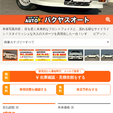
本体写真内容：
目を惹く未来的なフロントフェイスと、流れる様なサイドライ
ン！スタイリッシュな大人のスポーツを具現化した一台！いすゞ ピアッツァ
ネロ！
販売店から最短即日、メールで返答！
無
在庫確認・見積依頼をする
料
無
無
車両状態を確認する
来店予約をする
料
料
支払総額
本体価格