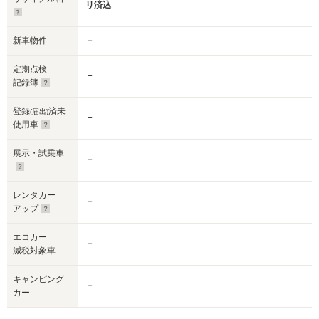
リ済込
新車物件
－
定期点検
－
記録簿
登録
済未
(届出)
－
使用車
展示・試乗車
－
レンタカー
－
アップ
エコカー
－
減税対象車
キャンピング
－
カー