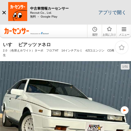
中古車情報カーセンサー
アプリで開く
Recruit Co., Ltd.
無料 － Google Play
履歴
お気に入り
メニュー
いすゞ ピアッツァネロ
2.0 （色替えホワイト）ターボ フロアAT 14インチアルミ 4ZC1エンジン CD再
生
1/51