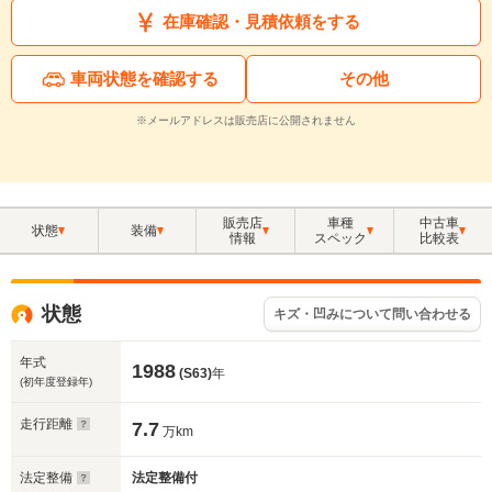
在庫確認・見積依頼をする
車両状態を確認する
その他
※メールアドレスは販売店に公開されません
販売店
車種
中古車
状態
装備
情報
スペック
比較表
状態
キズ・凹みについて問い合わせる
年式
1988
(S63)
年
(初年度登録年)
走行距離
7.7
万km
法定整備
法定整備付