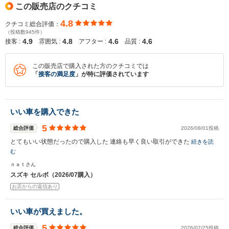
この販売店のクチコミ
4.8
クチコミ総合評価：
（投稿数945件）
4.9
4.8
4.6
4.6
接客 :
雰囲気 :
アフター :
品質 :
この販売店で購入された方のクチコミでは
「
接客の満足度
」が特に評価されています
いい車を購入できた
5
総合評価
2026/08/01投稿
とてもいい状態だったので購入した 連絡も早く良い取引ができた
続きを読
む
ｎａｔさん
スズキ セルボ（2026/07購入）
お店からの返信あり
いい車が買えました。
5
総合評価
2026/07/25投稿