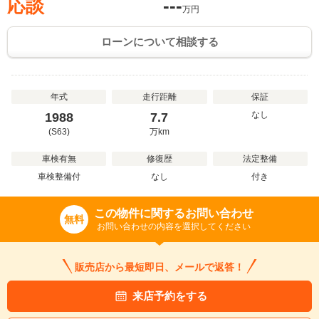
応談
---
万円
ローンについて相談する
年式
走行距離
保証
なし
1988
7.7
(S63)
万
km
車検有無
修復歴
法定整備
車検整備付
なし
付き
この物件に関するお問い合わせ
無料
お問い合わせの内容を選択してください
販売店から最短即日、メールで返答！
来店予約をする