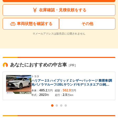
在庫確認・見積依頼をする
車両状態を確認する
その他
※メールアドレスは販売店に公開されません
あなたにおすすめの中古車
［PR］
入力途中の情報を保存しますか？
トヨタ
ハリアー 2.5 ハイブリッド Z レザーパッケージ 禁煙車/調
※次回問い合わせをする際に自動入力されます
光パノラマルーフ/JBLサウンド/モデリスタエアロ/純正
12型ナビ/全周囲カメラ/衝突軽減装置/レーダークルーズ/
※保存された情報は
90
日で破棄されます
485.1
502.9
本体：
万円
総額：
万円
デジタルインナーミラー/ブラインドスポットモニター/シ
2023
2.5
年式：
年
走行：
万km
ートエアコン/ETC
いいえ
はい