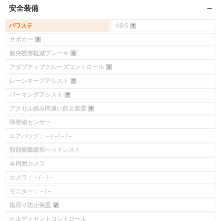
安全装備
パワステ
ABS
サポカー
衝突被害軽減ブレーキ
アダプティブクルーズコントロール
レーンキープアシスト
パーキングアシスト
アクセル踏み間違い防止装置
障害物センサー
エアバッグ：－/－/－/－
頸部衝撃緩和ヘッドレスト
全周囲カメラ
カメラ：－/－/－
モニター：－/－
横滑り防止装置
ヒルディセントコントロール