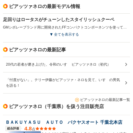
ピアッツァネロの最新モデル情報
足回りはロータスがチューンしたスタイリッシュクーペ
GMシボレーブランド用に開発されたFFコンパクトコンポーネンツを使ってスペシャリティクーペに仕立てられた2代目ピアッツァ。ヤナセが販売するモデルはピアッツァネロと呼ばれる。セミリトラクタブル方式の丸目4灯フロントマスクが個性的だ。エンジンは1.8Lの直4のDOHCを搭載。インテリアはほとんどFFジェミニのものを流用している。レカロシートやモモ製ハンドル、BBSのアルミホイールなど身に着けているものは一級品。足回りのチューニングはロータスが担当した。(1991.8)
全てを表示する
ピアッツァネロの最新記事
20代の若者が磨き上げた、令和のいすゞ ピアッツァネロ（初代）
「忖度がない」。テリー伊藤がピアッツァ・ネロを見て、いすゞの男気
を語る！
ピアッツァネロの最新記事一覧
ピアッツァネロ（千葉県）を扱う注目販売店
ＢＡＫＵＹＡＳＵ ＡＵＴＯ バクヤスオート 千葉北本店
4.8
総合評価
点