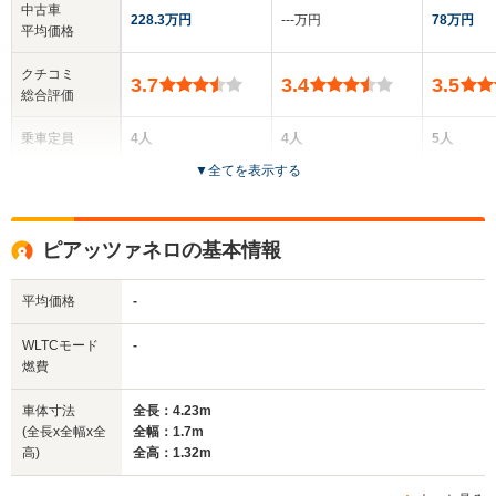
中古車
228.3万円
‐‐‐万円
78万円
平均価格
クチコミ
3.7
3.4
3.5
総合評価
乗車定員
4人
4人
5人
▼
全てを表示する
ドア数
3ドア
3ドア
3ドア
全高
全高
全
ピアッツァネロの基本情報
1.32m
1.32m
1.
平均価格
-
全幅
全幅
全
WLTCモード
-
サイズ
1.7m
1.7m
1
燃費
全長
全長
(全長x全幅x全高)
4.15m
4.23m
4.
車体寸法
全長：4.23m
(全長x全幅x全
全幅：1.7m
高)
全高：1.32m
ホイールベース
ホイールベース
ホイー
-m
-m