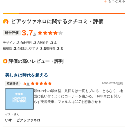
もっと見る
ピアッツァネロに関するクチコミ・評価
WLTCモード
-
-
-
燃費
3.7
総合評価
点
3.9
3.8
3.4
デザイン :
走行性 :
居住性 :
3.4
3.6
3.3
積載性 :
運転しやすさ :
維持費 :
排気量
1588cc
1809cc
1471～15
評価の高いレビュー・評判
駆動方式
FF、4WD
FF
FF、4WD
美しさは時代を超える
5
総合評価
2006/02/16投稿
点
最終の中の最終型。足回りは一度もブレることもなく、地
面に吸い付くようにコーナーを曲がる。H4年車にも関わ
らず美麗美車。フォルムは117を想像させる
ゲストさん
いすゞ ピアッツァネロ