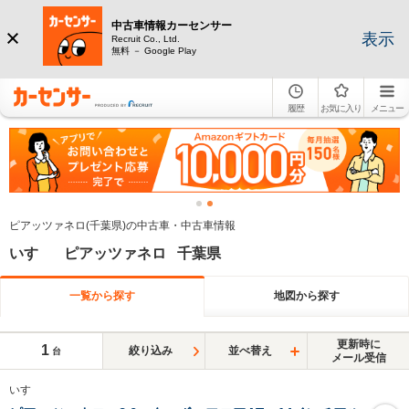
中古車情報カーセンサー
表示
Recruit Co., Ltd.
無料 － Google Play
履歴
お気に入り
メニュー
ピアッツァネロ(千葉県)の中古車・中古車情報
いすゞ ピアッツァネロ 千葉県
一覧から探す
地図から探す
更新時に
1
絞り込み
並べ替え
台
メール受信
いすゞ