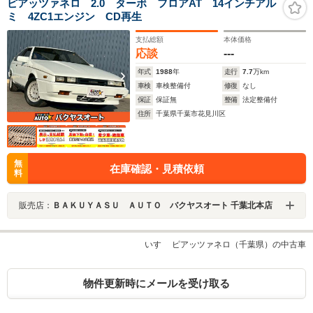
ピアッツァネロ 2.0 ターボ フロアAT 14インチアル
ミ 4ZC1エンジン CD再生
支払総額
本体価格
応談
---
年式
1988
年
走行
7.7
万km
車検
車検整備付
修復
なし
保証
保証無
整備
法定整備付
住所
千葉県千葉市花見川区
無
在庫確認・見積依頼
料
販売店：
ＢＡＫＵＹＡＳＵ ＡＵＴＯ バクヤスオート 千葉北本店
いすゞ ピアッツァネロ（千葉県）の中古車
物件更新時にメールを受け取る