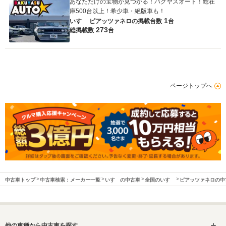
あなただけの宝物が見つかる！バクヤスオート！総在
庫500台以上！希少車・絶版車も！
1
いすゞ ピアッツァネロの
掲載台数
台
273
総掲載数
台
ページトップへ
中古車トップ
中古車検索：メーカー一覧
いすゞの中古車
全国のいすゞ
ピアッツァネロの中
他の車種から中古車を探す