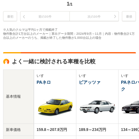
1
/1
最初
前の30件
次の30件
最後
※人気のクルマは平均1ヶ月で掲載終了
物件数合計1万台以上のメーカー｜算出データ期間：2024年9月～11月｜内容：物件数合計1万
台以上のメーカーのうち、掲載が終了した物件数が1,000台以上の場合
よく一緒に検討される車種を比較
いすゞ
いすゞ
いすゞ
PAネロ
ピアッツァ
PAネロ
ク
基本情報
新車価格
159.8～207.9万円
189.9～234万円
134～19