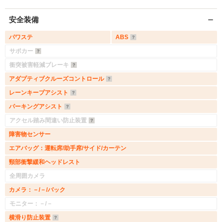
安全装備
パワステ
ABS
サポカー
衝突被害軽減ブレーキ
アダプティブクルーズコントロール
レーンキープアシスト
パーキングアシスト
アクセル踏み間違い防止装置
障害物センサー
エアバッグ：運転席/助手席/サイド/カーテン
頸部衝撃緩和ヘッドレスト
全周囲カメラ
カメラ：－/－/バック
モニター：－/－
横滑り防止装置