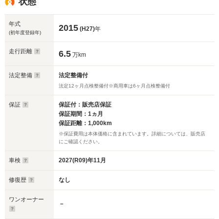
状態
年式
2015
(H27)
年
(初年度登録年)
走行距離
6.5
万km
法定整備
法定整備付
法定12ヶ月点検整備付※商用車は6ヶ月点検整備付
保証
保証付：販売店保証
保証期間：1ヵ月
保証距離：1,000km
※保証費用は本体価格に含まれています。詳細については、販売店
にご確認ください。
車検
2027(R09)年11月
修復歴
なし
ワンオーナー
－