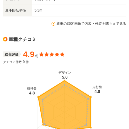
最小回転半径
5.5m
新車の360°画像で内装・外装を隅々まで見る
車種クチコミ
4.9
総合評価
点
9
クチコミ件数
件
デザイン
5.0
走行性
維持費
4.8
4.8