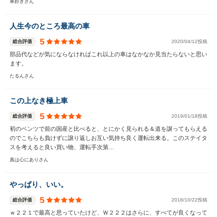
車好きさん
人生今のところ最高の車
5
総合評価
2020/04/12投稿
部品代などが気にならなければこれ以上の車はなかなか見当たらないと思い
ます。
たるんさん
この上なき極上車
5
総合評価
2019/01/18投稿
初のベンツで前の国産と比べると、とにかく見られる＆道を譲ってもらえる
のでこちらも負けずに譲り返しお互い気持ち良く運転出来る。このステイタ
スを考えると良い買い物、運転手次第…
真は心にありさん
やっぱり、いい。
5
総合評価
2018/10/22投稿
ｗ２２１で最高と思っていたけど、Ｗ２２２はさらに、すべてが良くなって