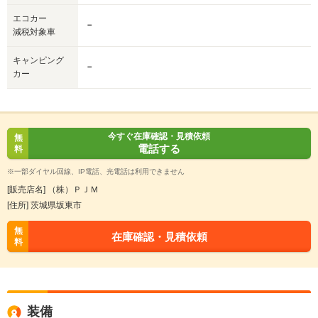
エコカー
－
減税対象車
キャンピング
－
カー
今すぐ在庫確認・見積依頼
無
電話する
料
※一部ダイヤル回線、IP電話、光電話は利用できません
[販売店名] （株）ＰＪＭ
[住所] 茨城県坂東市
無
在庫確認・見積依頼
料
装備