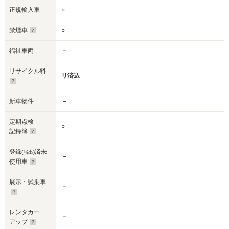
正規輸入車
○
禁煙車
○
福祉車両
－
リサイクル料
リ済込
新車物件
－
定期点検
○
記録簿
登録
済未
(届出)
－
使用車
展示・試乗車
－
レンタカー
－
アップ