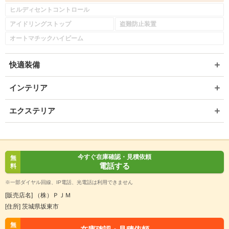
ヒルディセントコントロール
アイドリングストップ
盗難防止装置
オートマチックハイビーム
快適装備
インテリア
エクステリア
今すぐ在庫確認・見積依頼
無
電話する
料
※一部ダイヤル回線、IP電話、光電話は利用できません
[販売店名] （株）ＰＪＭ
[住所] 茨城県坂東市
無