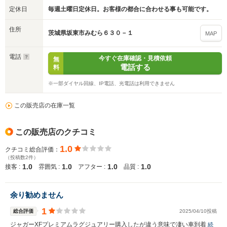
定休日
毎週土曜日定休日。お客様の都合に合わせる事も可能です。
入力途中の情報を保存しますか？
住所
※次回問い合わせをする際に自動入力されます
茨城県坂東市みむら６３０－１
MAP
※保存された情報は
90
日で破棄されます
電話
今すぐ在庫確認・見積依頼
無
電話する
料
いいえ
はい
※一部ダイヤル回線、IP電話、光電話は利用できません
この販売店の在庫一覧
この販売店のクチコミ
1.0
クチコミ総合評価：
（投稿数2件）
1.0
1.0
1.0
1.0
接客 :
雰囲気 :
アフター :
品質 :
余り勧めません
1
総合評価
2025/04/10投稿
ジャガーXFプレミアムラグジュアリー購入したが違う意味で凄い車到着
続