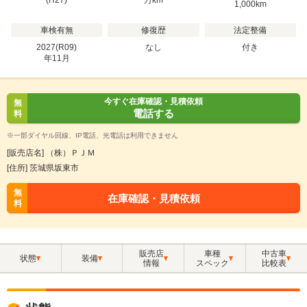
(H27)
万
km
1,000km
車検有無
修復歴
法定整備
2027(R09)
なし
付き
年
11
月
今すぐ在庫確認・見積依頼
無
電話する
料
※一部ダイヤル回線、IP電話、光電話は利用できません
[販売店名] （株）ＰＪＭ
[住所] 茨城県坂東市
無
在庫確認・見積依頼
料
販売店
車種
中古車
状態
装備
情報
スペック
比較表