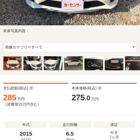
本体写真内容：
支払総額(税込)
本体価格(税込)
285
275
.0
万円
万円
（諸費用
10
万円含む）
年式
走行距離
保証
付き
2015
6.5
1ヵ月