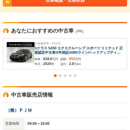
在庫確認・見積依頼
料
あなたにおすすめの中古車
［PR］
メルセデス・ベンツ
Sクラス S450 エクスクルーシブ スポーツ リミテッド 正
規認定中古車/2年保証/AMGライン/ヘッドアップディス
プレイ/パノラミックスライディングルーフ/ブルメスター
628.0
652
本体：
万円
総額：
万円
サラウンドサウンドシステム/パヒュームアトマイザー/シ
2020
2.9
年式：
年
走行：
万km
ートヒーター/シートベンチレーター
中古車販売店情報
（株）ＰＪＭ
営業時間
09:00～18:00