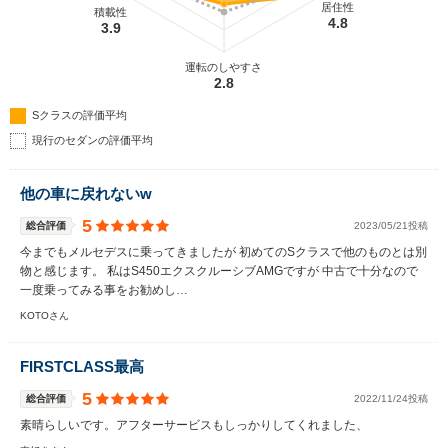
居住性
積載性
4.8
3.9
運転のしやすさ
2.8
Sクラスの評価平均
現行のセダンの評価平均
他の車に戻れないw
5
総合評価
2023/05/21投稿
今までもメルセデスに乗ってきましたが 初めてのSクラスで他のものとは別
物と感じます。 私はS450エクスクルーシブAMGですが 中古で十分なので
一度乗ってみる事をお勧めし…
KOTOさん
FIRSTCLASS最高
5
総合評価
2022/11/24投稿
素晴らしいです。アフターサービスもしっかりしてくれました、