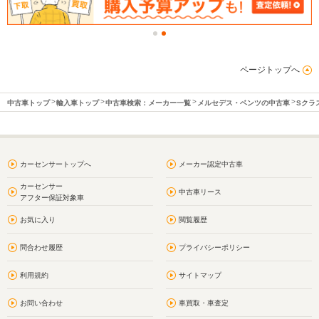
ページトップへ
中古車トップ
輸入車トップ
中古車検索：メーカー一覧
メルセデス・ベンツの中古車
Sクラ
カーセンサートップへ
メーカー認定中古車
カーセンサー
中古車リース
アフター保証対象車
お気に入り
閲覧履歴
問合わせ履歴
プライバシーポリシー
利用規約
サイトマップ
お問い合わせ
車買取・車査定