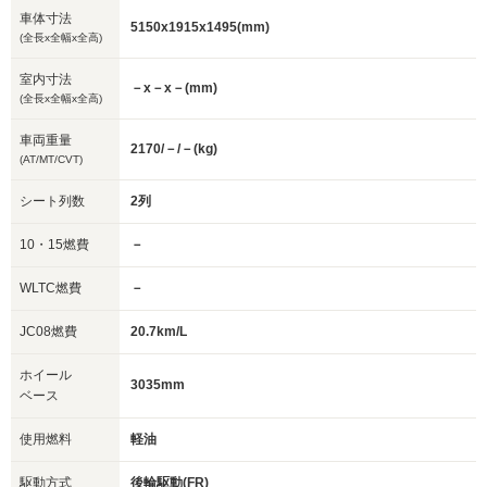
車体寸法
5150x1915x1495(mm)
(全長x全幅x全高)
室内寸法
－x－x－(mm)
(全長x全幅x全高)
車両重量
2170/－/－(kg)
(AT/MT/CVT)
シート列数
2列
10・15燃費
－
WLTC燃費
－
JC08燃費
20.7km/L
ホイール
3035mm
ベース
使用燃料
軽油
駆動方式
後輪駆動(FR)