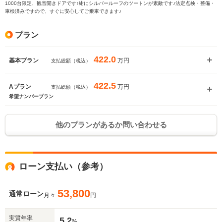
1000台限定、観音開きドアです♪紺にシルバールーフのツートンが素敵です♪法定点検・整備・
車検済みですので、すぐに安心してご乗車できます♪
プラン
422.0
万円
基本プラン
支払総額（税込）
422.5
万円
Aプラン
支払総額（税込）
希望ナンバープラン
他のプランがあるか問い合わせる
ローン支払い（参考）
53,800
通常ローン
月々
円
実質年率
5.2
%