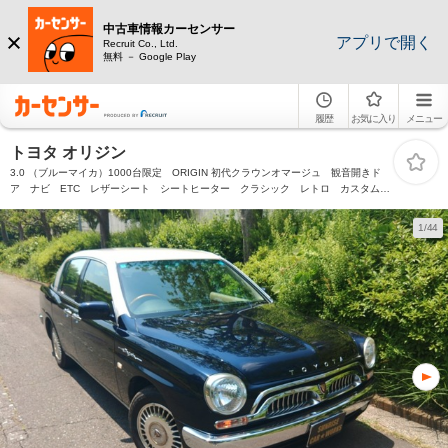
中古車情報カーセンサー
アプリで開く
Recruit Co., Ltd.
無料 － Google Play
履歴
お気に入り
メニュー
トヨタ オリジン
3.0 （ブルーマイカ）1000台限定 ORIGIN 初代クラウンオマージュ 観音開きド
ア ナビ ETC レザーシート シートヒーター クラシック レトロ カスタム
ブルーマイカ
1/44