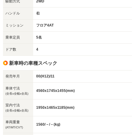
駆動方式
2WD
ハンドル
右
ミッション
フロア4AT
乗車定員
5名
ドア数
4
新車時の車種スペック
発売年月
00(H12)/11
車体寸法
4560x1745x1455(mm)
(全長x全幅x全高)
室内寸法
1950x1465x1185(mm)
(全長x全幅x全高)
車両重量
1560/－/－(kg)
(AT/MT/CVT)