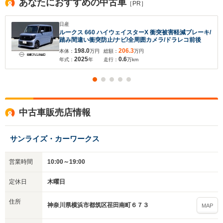
あなたにおすすめの中古車
［PR］
日産
ルークス 660 ハイウェイスターX 衝突被害軽減ブレーキ/
踏み間違い衝突防止/ナビ/全周囲カメラ/ドラレコ前後
198.0
206.3
本体：
万円
総額：
万円
2025
0.6
年式：
年
走行：
万km
中古車販売店情報
サンライズ・カーワークス
営業時間
10:00～19:00
定休日
木曜日
住所
神奈川県横浜市都筑区荏田南町６７３
MAP
入力途中の情報を保存しますか？