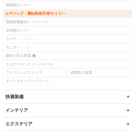
障害物センサー
エアバッグ：運転席/助手席/サイド/－
頸部衝撃緩和ヘッドレスト
全周囲カメラ
カメラ：－/－/－
モニター：－/－
横滑り防止装置
ヒルディセントコントロール
アイドリングストップ
盗難防止装置
オートマチックハイビーム
快適装備
インテリア
エクステリア