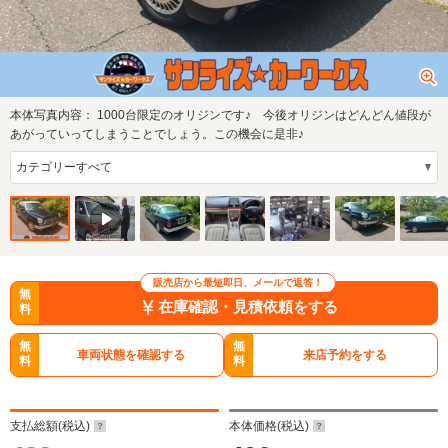
本体写真内容：
1000台限定のオリジンです♪ 今後オリジンはどんどん値段が
あがっていってしまうことでしょう。この機会に是非♪
販売店から最短即日、メールで返答！
無
在庫確認・見積依頼をする
料
無
無
車両状態を確認する
来店予約をする
料
料
支払総額(税込)
本体価格(税込)