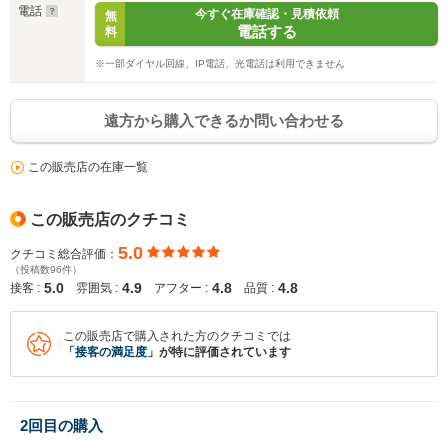
電話
今すぐ在庫確認・見積依頼
無
電話する
料
※次回問い合わせをする際に自動入力されます
※保存された情報は
90
日で破棄されます
※一部ダイヤル回線、IP電話、光電話は利用できません
いいえ
はい
遠方から購入できるか問い合わせる
この販売店の在庫一覧
この販売店のクチコミ
5.0
クチコミ総合評価：
（投稿数96件）
5.0
4.9
4.8
4.8
接客 :
雰囲気 :
アフター :
品質 :
この販売店で購入された方のクチコミでは
「
接客の満足度
」が特に評価されています
2回目の購入