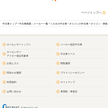
ページトップへ
中古車トップ
中古車検索：メーカー一覧
トヨタの中古車
オリジンの中古車
オリジン・神奈
カーセンサートップへ
メーカー認定中古車
カーセンサー
中古車リース
アフター保証対象車
お気に入り
閲覧履歴
問合わせ履歴
プライバシーポリシー
利用規約
サイトマップ
お問い合わせ
車買取・車査定