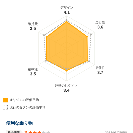
デザイン
4.1
走行性
維持費
3.6
3.5
居住性
積載性
3.7
3.5
運転のしやすさ
3.4
オリジンの評価平均
現行のセダンの評価平均
便利な乗り物
3
総合評価
2014/03/05投稿