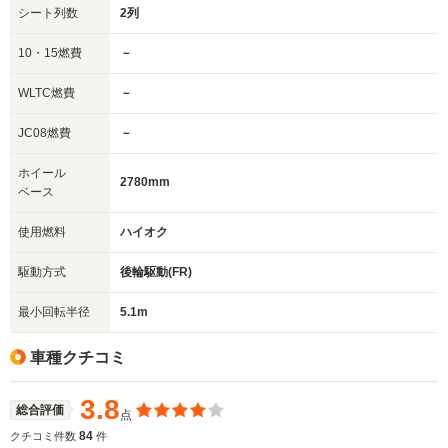
シート列数
2列
10・15燃費
－
WLTC燃費
－
JC08燃費
－
ホイール
2780mm
ベース
使用燃料
ハイオク
駆動方式
後輪駆動(FR)
最小回転半径
5.1m
車種クチコミ
3.8
総合評価
点
84
クチコミ件数
件