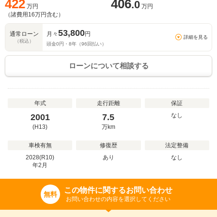
422
406
.0
万円
万円
（諸費用
16
万円含む）
53,800
通常ローン
月々
円
詳細を見る
（税込）
頭金
0
円・
8
年（
96
回払い）
ローンについて相談する
年式
走行距離
保証
なし
2001
7.5
(H13)
万
km
車検有無
修復歴
法定整備
2028(R10)
あり
なし
年
2
月
この物件に関するお問い合わせ
無料
お問い合わせの内容を選択してください