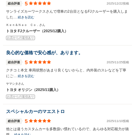
5
総合評価
2025/12/22投稿
サンライズカーワークスさんで増車の2台目となるFJクルーザーを購入しま
した…
続きを読む
Ｋｅｎ＆Ｎａｏ Ｃｏ．さん
トヨタ FJクルーザー（2025/12購入）
お店からの返信あり
良心的な価格で安心感が、あります。
5
総合評価
2025/11/25投稿
クチコミ本文 車両状態があまり良くないからと、内外装のスレなどを丁寧
にご…
続きを読む
ヤマシタさん
トヨタ オリジン（2025/11購入）
お店からの返信あり
スペシャルカーのマエストロ
5
総合評価
2025/11/10投稿
他とは違うカスタムカーを多数扱い慣れているので、あらゆる対応能力が抜
群…
続きを読む