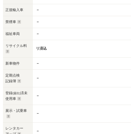
正規輸入車
－
禁煙車
－
福祉車両
－
リサイクル料
リ済込
新車物件
－
定期点検
－
記録簿
登録
済未
(届出)
－
使用車
展示・試乗車
－
レンタカー
－