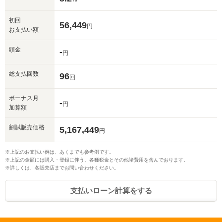
初回
56,449
円
お支払い額
頭金
-
円
総支払回数
96
回
ボーナス月
-
円
加算額
割賦販売価格
5,167,449
円
※上記のお支払い例は、あくまでも参考例です。
※上記の金額には購入・登録に伴う、各種税金とその他諸費用を含んでおります。
※詳しくは、各販売店までお問い合わせください。
支払いローン計算をする