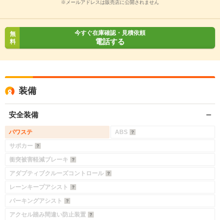
※メールアドレスは販売店に公開されません
今すぐ在庫確認・見積依頼
無
電話する
料
装備
安全装備
パワステ
ABS
サポカー
衝突被害軽減ブレーキ
アダプティブクルーズコントロール
レーンキープアシスト
パーキングアシスト
アクセル踏み間違い防止装置